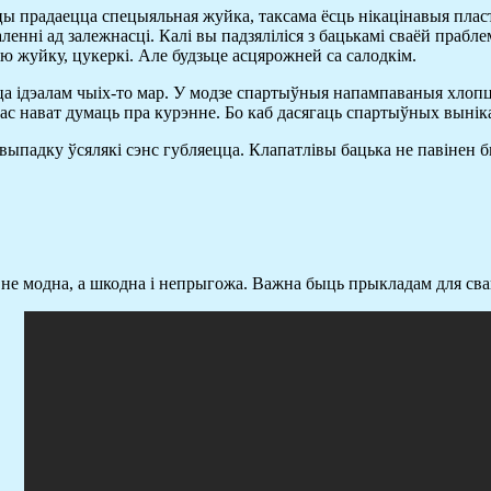
цы прадаецца спецыяльная жуйка, таксама ёсць нікацінавыя пласт
енні ад залежнасці. Калі вы падзяліліся з бацькамі сваёй прабле
 жуйку, цукеркі. Але будзьце асцярожней са салодкім.
ецца ідэалам чыіх-то мар. У модзе спартыўныя напампаваныя хло
вас нават думаць пра курэнне. Бо каб дасягаць спартыўных выніка
 выпадку ўсялякі сэнс губляецца. Клапатлівы бацька не павінен 
м не модна, а шкодна і непрыгожа. Важна быць прыкладам для свай