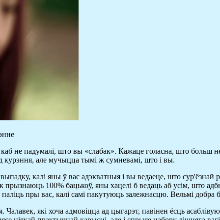
энне
у, каб не падумалі, што вы «слабак». Кажаце голасна, што больш
 курэння, але мучыцца тымі ж сумневамі, што і вы.
ыпадку, калі яны ў вас адэкватныя і вы ведаеце, што сур'ёзнай р
прызнаюць 100% бацькоў, яны хацелі б ведаць аб усім, што адбыва
аліць пры вас, калі самі пакутуюць залежнасцю. Вельмі добра буд
Чалавек, які хоча адмовіцца ад цыгарэт, павінен ёсць асаблівую
ясе ніякай практычнай карысці, але і спрыяе набору лішняга вагі