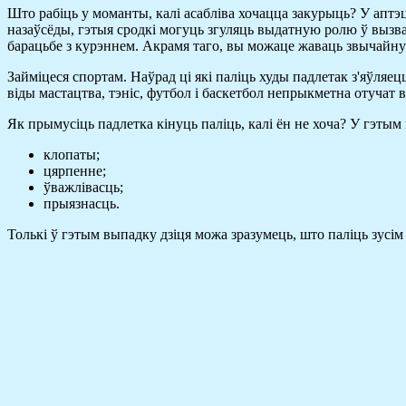
Што рабіць у моманты, калі асабліва хочацца закурыць? У аптэ
назаўсёды, гэтыя сродкі могуць згуляць выдатную ролю ў вызвал
барацьбе з курэннем. Акрамя таго, вы можаце жаваць звычайную
Займіцеся спортам. Наўрад ці які паліць худы падлетак з'яўля
віды мастацтва, тэніс, футбол і баскетбол непрыкметна отучат 
Як прымусіць падлетка кінуць паліць, калі ён не хоча? У гэтым
клопаты;
цярпенне;
ўважлівасць;
прыязнасць.
Толькі ў гэтым выпадку дзіця можа зразумець, што паліць зусі