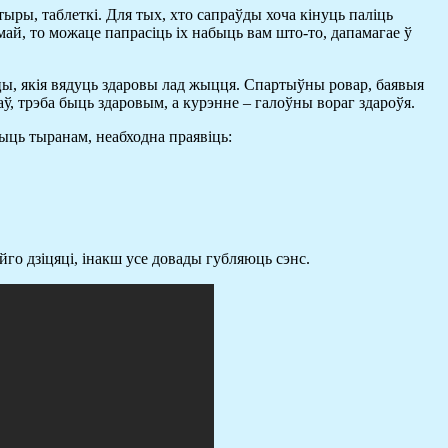
ыры, таблеткі. Для тых, хто сапраўды хоча кінуць паліць
май, то можаце папрасіць іх набыць вам што-то, дапамагае ў
пцы, якія вядуць здаровы лад жыцця. Спартыўны ровар, баявыя
ў, трэба быць здаровым, а курэнне – галоўны вораг здароўя.
быць тыранам, неабходна праявіць:
го дзіцяці, інакш усе довады губляюць сэнс.