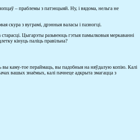
лопцаў – праблемы з патэнцыяй. Ну, і вядома, нельга не
ая скура з вуграмі, дрэнныя валасы і пазногці.
да старасці. Цыгарэты разьвеюць гэтыя памылковыя меркаванні
длетку кінуць паліць правільна?
ль вы каму-тое пераймаць, вы падобныя на няўдалую копію. Калі
вачах вашых знаёмых, калі пачнеце адкрыта змагацца з