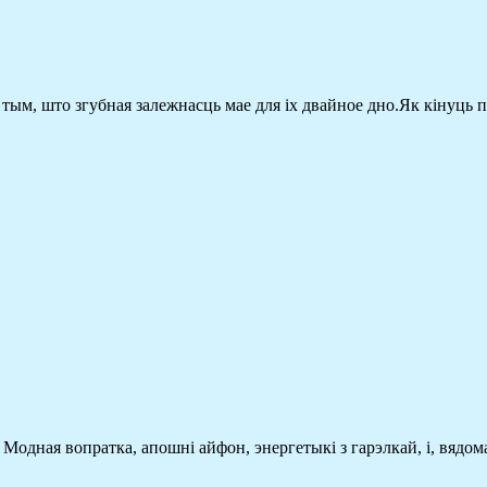
ў тым, што згубная залежнасць мае для іх двайное дно.Як кінуць
Модная вопратка, апошні айфон, энергетыкі з гарэлкай, і, вядома