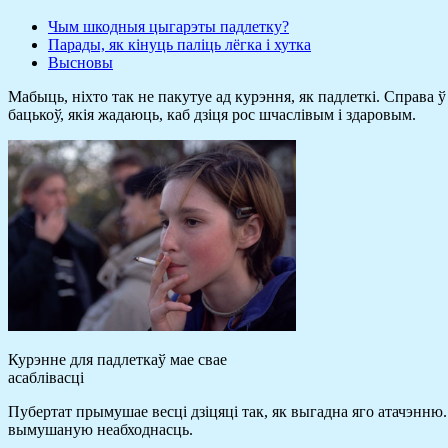
Чым шкодныя цыгарэты падлетку?
Парады, як кінуць паліць лёгка і хутка
Высновы
Мабыць, ніхто так не пакутуе ад курэння, як падлеткі. Справа 
бацькоў, якія жадаюць, каб дзіця рос шчаслівым і здаровым.
Курэнне для падлеткаў мае свае
асаблівасці
Пубертат прымушае весці дзіцяці так, як выгадна яго атачэнню. 
вымушаную неабходнасць.