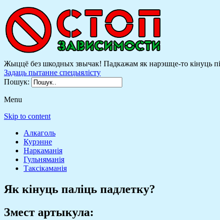
Жыццё без шкодных звычак! Падкажам як нарэшце-то кінуць піць
Задаць пытанне спецыялісту
Пошук:
Menu
Skip to content
Алкаголь
Курэнне
Наркаманія
Гульняманія
Таксікаманія
Як кінуць паліць падлетку?
Змест артыкула: