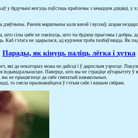
каў у будучыні могуць паўстаць праблемы з зачаццем дзіцяці, у х
а дзяўчыны. Раннія маршчыны каля вачэй і вуснаў, шэрая нездаров
ш, што сілы цябе не пакінуць, што ты будзеш прыгожы і добры, 
ць. Каб гэтага не здарылася, ад курэння трэба пазбаўляцца. Як па
Парады, як кінуць паліць лёгка і хутка
т, які да некаторых можа не дайсці і ў дарослым узросце. Паку
ся індывідуальнасцю. Паверце, што вы не страціце аўтарытэту ў 
і, вы не прыцягнеце да сябе сімпатый навакольных.
цці, то смела прызнавайцеся ў гэтым сабе і вашым сябрам.