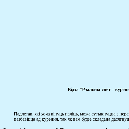
Відэа “Рэальны свет – курэн
Падлетак, які хоча кінуць паліць, можа сутыкнуцца з нера
пазбавіцца ад курэння, так як вам будзе складана дасяг