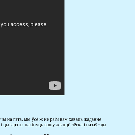
ячы на гэта, мы ўсё ж не раім вам хаваць жаданне
 і цыгарэты пакінуць вашу жыццё лёгка і назаўжды.