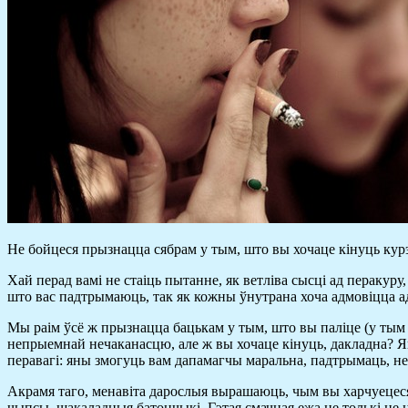
Не бойцеся прызнацца сябрам у тым, што вы хочаце кінуць кур
Хай перад вамі не стаіць пытанне, як ветліва сысці ад перакур
што вас падтрымаюць, так як кожны ўнутрана хоча адмовіцца ад
Мы раім ўсё ж прызнацца бацькам у тым, што вы паліце (у тым в
непрыемнай нечаканасцю, але ж вы хочаце кінуць, дакладна? Як 
перавагі: яны змогуць вам дапамагчы маральна, падтрымаць, не п
Акрамя таго, менавіта дарослыя вырашаюць, чым вы харчуецеся. 
чыпсы, шакаладныя батончыкі. Гэтая смачная ежа не толькі не н