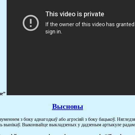
не”
Высновы
зуменнем з боку аднагодкаў або агрэсіяй з боку бацькоў. Нягледз
нуць вынікаў. Выконвайце выкладзеных у дадзеным артыкуле радам