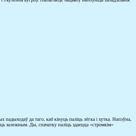
х падыходаў да таго, каб кінуць паліць лёгка і хутка. Напэўна,
ыць залежным. Ды, спачатку паліць здаецца «стромкім»