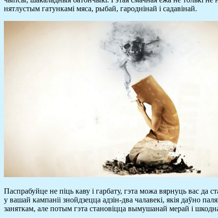
нятлустым гатункамі мяса, рыбай, гароднінай і садавінай.
Паспрабуйце не піць каву і гарбату, гэта можа вярнуць вас да с
у вашай кампаніі знойдзецца адзін-два чалавекі, якія даўно па
заняткам, але потым гэта становіцца вымушанай мерай і шкодна