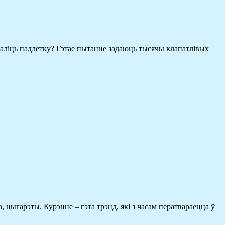
 паліць падлетку? Гэтае пытанне задаюць тысячы клапатлівых
, цыгарэты. Курэнне – гэта трэнд, які з часам ператвараецца ў