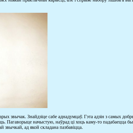
тарых звычак. Знайдзіце сабе аднадумцаў. Гэта адзін з самых добры
ляць. Пагаворыце начыстую, наўрад ці хоць каму-то падабаецца б
й звычкай, ад якой складана пазбавіцца.