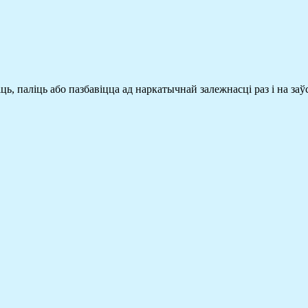
, паліць або пазбавіцца ад наркатычнай залежнасці раз і на заў