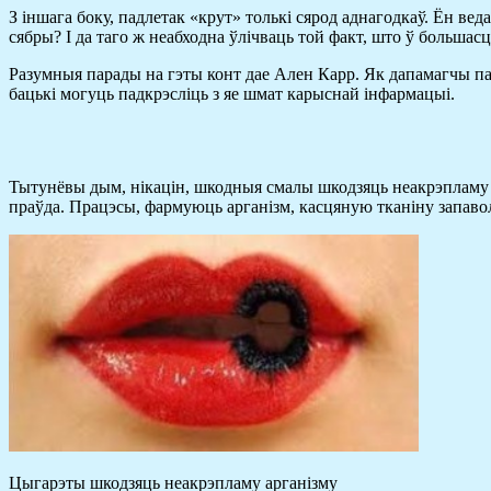
З іншага боку, падлетак «крут» толькі сярод аднагодкаў. Ён веда
сябры? І да таго ж неабходна ўлічваць той факт, што ў большас
Разумныя парады на гэты конт дае Ален Карр. Як дапамагчы падл
бацькі могуць падкрэсліць з яе шмат карыснай інфармацыі.
Тытунёвы дым, нікацін, шкодныя смалы шкодзяць неакрэпламу і 
праўда. Працэсы, фармуюць арганізм, касцяную тканіну запаво
Цыгарэты шкодзяць неакрэпламу арганізму