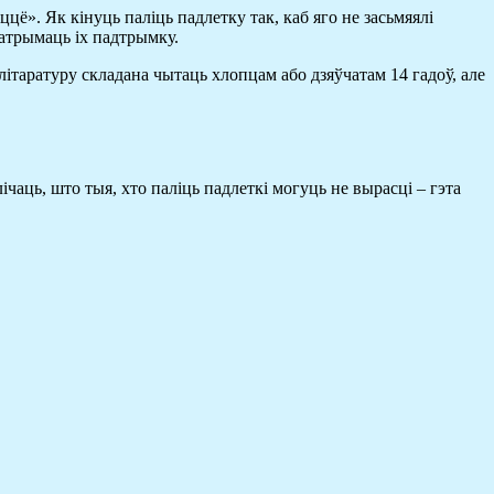
ццё». Як кінуць паліць падлетку так, каб яго не засьмяялі
 атрымаць іх падтрымку.
літаратуру складана чытаць хлопцам або дзяўчатам 14 гадоў, але
аць, што тыя, хто паліць падлеткі могуць не вырасці – гэта