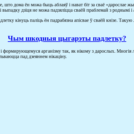
е, што дома ён можа быць аблаяў і нават біт за сваё «дарослае жы
ці выпадку дзіця не можа падзяліцца сваёй праблемай з роднымі і
етку кінуць паліць ён падрабязна апісвае ў сваёй кнізе. Такую 
Чым шкодныя цыгарэты падлетку?
формирующемуся арганізму так, як нікому з дарослых. Многія ліч
льваюцца пад дзеяннем нікаціну.