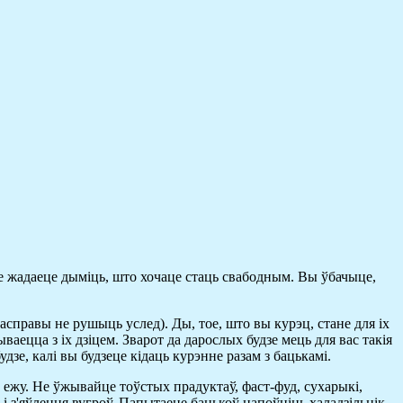
 не жадаеце дыміць, што хочаце стаць свабодным. Вы ўбачыце,
асправы не рушыць услед). Ды, тое, што вы курэц, стане для іх
ецца з іх дзіцем. Зварот да дарослых будзе мець для вас такія
зе, калі вы будзеце кідаць курэнне разам з бацькамі.
 ежу. Не ўжывайце тоўстых прадуктаў, фаст-фуд, сухарыкі,
 і з'яўлення вугроў. Папытаеце бацькоў напоўніць халадзільнік