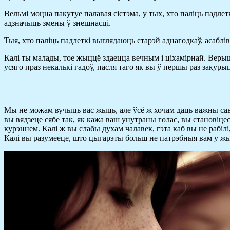
Вельмі моцна пакутуе палавая сістэма, у тых, хто паліць падлет
адзначыць змены ў знешнасці.
Тыя, хто паліць падлеткі выглядаюць старэй аднагодкаў, асаблів
Калі ты малады, тое жыццё здаецца вечным і ціхамірнай. Веры
усяго праз некалькі гадоў, пасля таго як вы ў першы раз закуры
Мы не можам вучыць вас жыць, але ўсё ж хочам даць важны саве
вы вядзеце сябе так, як кажа ваш унутраны голас, вы становіце
курэннем. Калі ж вы слабы духам чалавек, гэта каб вы не рабіл
Калі вы разумееце, што цыгарэты больш не патрэбныя вам у жы