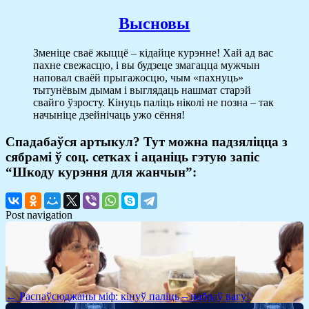
Высновы
Зменіце сваё жыццё – кідайце курэнне! Хай ад вас
пахне свежасцю, і вы будзеце змагацца мужчын
наповал сваёй прыгажосцю, чым «пахнуць»
тытунёвым дымам і выглядаць нашмат старэй
свайго ўзросту. Кінуць паліць ніколі не позна – так
начыніце дзейнічаць ужо сёння!
Спадабаўся артыкул? Тут можна падзяліцца з
сябрамі ў соц. сетках і ацаніць гэтую запіс
“Шкоду курэння для жанчын”:
Post navigation
← Распаўсюджаны міф: кінуў паліць – набраў вагу!