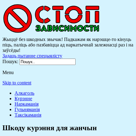
Жыццё без шкодных звычак! Падкажам як нарэшце-то кінуць
піць, паліць або пазбавіцца ад наркатычнай залежнасці раз і на
заўсёды!
Задаць пытанне спецыялісту
Пошук:
Menu
Skip to content
Алкаголь
Курэнне
Наркаманія
Гульняманія
Таксікаманія
Шкоду курэння для жанчын