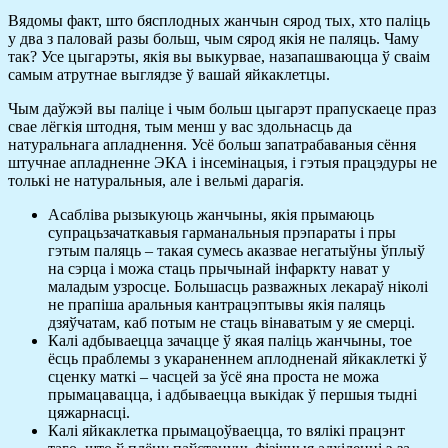
Вядомы факт, што бясплодных жанчын сярод тых, хто паліць
у два з паловай разы больш, чым сярод якія не паляць. Чаму
так? Усе цыгарэты, якія вы выкурвае, назапашваюцца ў сваім
самым атрутнае выглядзе ў вашай яйкаклетцы.
Чым даўжэй вы паліце і чым больш цыгарэт прапускаеце праз
свае лёгкія штодня, тым менш у вас здольнасць да
натуральнага апладнення. Усё больш запатрабаваныя сёння
штучнае апладненне ЭКА і інсемінацыя, і гэтыя працэдуры не
толькі не натуральныя, але і вельмі дарагія.
Асабліва рызыкуюць жанчыны, якія прымаюць
супрацьзачаткавыя гарманальныя прэпараты і пры
гэтым паляць – такая сумесь аказвае негатыўны ўплыў
на сэрца і можа стаць прычынай інфаркту нават у
маладым узросце. Большасць разважных лекараў ніколі
не прапіша аральныя кантрацэптывы якія паляць
дзяўчатам, каб потым не стаць вінаватым у яе смерці.
Калі адбываецца зачацце ў якая паліць жанчыны, тое
ёсць праблемы з укараненнем аплодненай яйкаклеткі ў
сценку маткі – часцей за ўсё яна проста не можа
прымацавацца, і адбываецца выкідак ў першыя тыдні
цяжарнасці.
Калі яйкаклетка прымацоўваецца, то вялікі працэнт