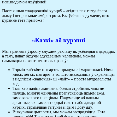
невыводимой жаўцізной.
Пастаянныя спадарожнікі курцоў – агідны пах тытунёвага
дыму і непрыемнае амбре з рота. Вы ўсё яшчэ думаеце, што
курэнне-гэта прыгожа?
«Казкі» аб курэнні
Мы з ранняга ўзросту слухаем рэкламу як усёведнага дарадцы,
а таму, нават будучы адукаваным чалавекам, можам
памыляцца наконт некаторых рэчаў:
Тэрмін «лёгкія» цыгарэты прыдумалі маркетолагі. Няма
ніякіх лёгкіх цыгарэт, а то, што знаходзіцца ў скрыначцы
з надпісам «жаночыя» ці «лайт» – проста мудрагелісты
ход.
Тыя, хто паліць жанчыны больш стройныя, чым не
паляць. Многія жанчыны прапускаюць прыём ежы,
замяняючы яго нікацінам. Падумайце аб нашым
арганізме, які замест порцыі салаты або адварной
курачкі атрымлівае тытунёвы дым і дозу яду.
Выкуривая цыгарэты, мы можам засяродзіцца. Гэта
проста міф! Таксама як і той факт, што курэнне