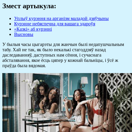
Змест артыкула:
Уплыў курэння на арганізм маладой дзяўчыны
Курэнне небяспечна для вашага здароўя
«Казкі» аб курэнні
Высновы
У былыя часы цыгарэты для жанчын былі недапушчальным
табу. Хай не так, як было некалькі стагоддзяў назад
даследаванняў, даступных нам сёння, і сучаснага
абсталявання, якое ёсць цяпер у кожнай бальніцы, і ўсё ж
праўда была вядомая.