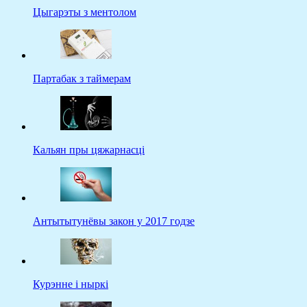
Цыгарэты з ментолом
Партабак з таймерам
Кальян пры цяжарнасці
Антытытунёвы закон у 2017 годзе
Курэнне і ныркі