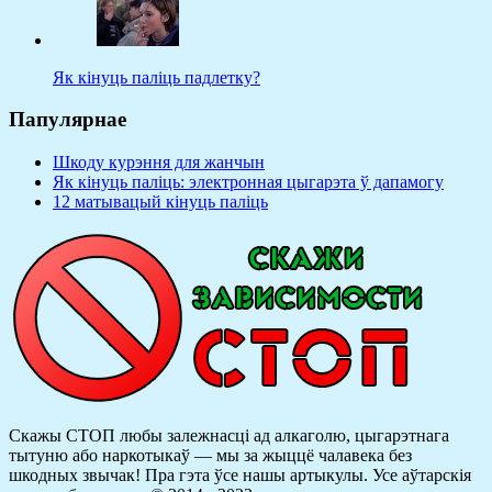
Як кінуць паліць падлетку?
Папулярнае
Шкоду курэння для жанчын
Як кінуць паліць: электронная цыгарэта ў дапамогу
12 матывацый кінуць паліць
Скажы СТОП любы залежнасці ад алкаголю, цыгарэтнага
тытуню або наркотыкаў — мы за жыццё чалавека без
шкодных звычак! Пра гэта ўсе нашы артыкулы.
Усе аўтарскія