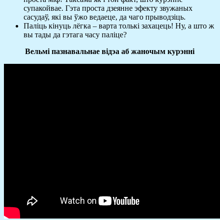
супакойвае. Гэта проста дзеянне эфекту звужаных
сасудаў, які вы ўжо ведаеце, да чаго прыводзіць.
Паліць кінуць лёгка – варта толькі захацець! Ну, а што ж
вы тады да гэтага часу паліце?
Вельмі пазнавальнае відэа аб жаночым курэнні