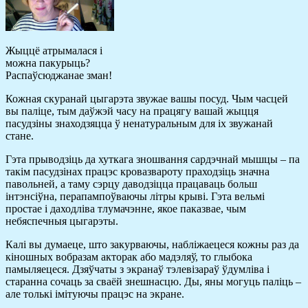
Жыццё атрымалася і
можна пакурыць?
Распаўсюджанае зман!
Кожная скуранай цыгарэта звужае вашы посуд. Чым часцей
вы паліце, тым даўжэй часу на працягу вашай жыцця
пасудзіны знаходзяцца ў ненатуральным для іх звужанай
стане.
Гэта прыводзіць да хуткага зношвання сардэчнай мышцы – па
такім пасудзінах працэс кровазвароту праходзіць значна
павольней, а таму сэрцу даводзіцца працаваць больш
інтэнсіўна, перапампоўваючы літры крыві. Гэта вельмі
простае і даходліва тлумачэнне, якое паказвае, чым
небяспечныя цыгарэты.
Калі вы думаеце, што закурваючы, набліжаецеся кожны раз да
кіношных вобразам акторак або мадэляў, то глыбока
памыляецеся. Дзяўчаты з экранаў тэлевізараў ўдумліва і
старанна сочаць за сваёй знешнасцю. Ды, яны могуць паліць –
але толькі імітуючы працэс на экране.