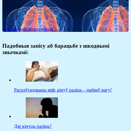
Ачышчэнне лёгкіх курца →
Падобныя запісу аб барацьбе з шкоднымі
звычкамі:
Распаўсюджаны міф: кінуў паліць – набраў вагу!
Дзе кінуць паліць?