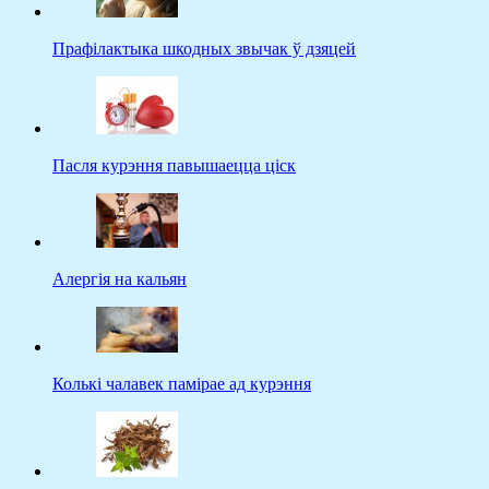
Прафілактыка шкодных звычак ў дзяцей
Пасля курэння павышаецца ціск
Алергія на кальян
Колькі чалавек памірае ад курэння