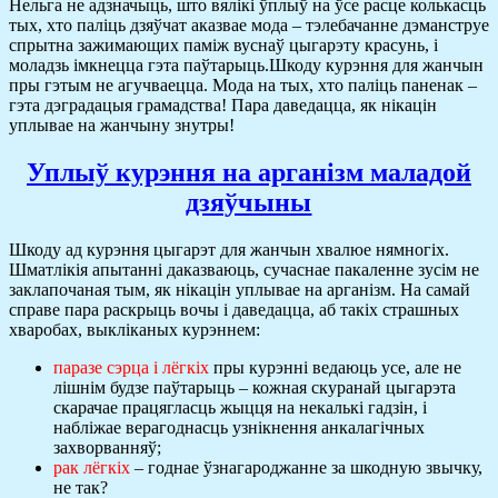
Нельга не адзначыць, што вялікі ўплыў на ўсе расце колькасць
тых, хто паліць дзяўчат аказвае мода – тэлебачанне дэманструе
спрытна зажимающих паміж вуснаў цыгарэту красунь, і
моладзь імкнецца гэта паўтарыць.Шкоду курэння для жанчын
пры гэтым не агучваецца. Мода на тых, хто паліць паненак –
гэта дэградацыя грамадства! Пара даведацца, як нікацін
уплывае на жанчыну знутры!
Уплыў курэння на арганізм маладой
дзяўчыны
Шкоду ад курэння цыгарэт для жанчын хвалюе нямногіх.
Шматлікія апытанні даказваюць, сучаснае пакаленне зусім не
заклапочаная тым, як нікацін уплывае на арганізм. На самай
справе пара раскрыць вочы і даведацца, аб такіх страшных
хваробах, выкліканых курэннем:
паразе сэрца і лёгкіх
пры курэнні ведаюць усе, але не
лішнім будзе паўтарыць – кожная скуранай цыгарэта
скарачае працягласць жыцця на некалькі гадзін, і
набліжае верагоднасць узнікнення анкалагічных
захворванняў;
рак лёгкіх
– годнае ўзнагароджанне за шкодную звычку,
не так?