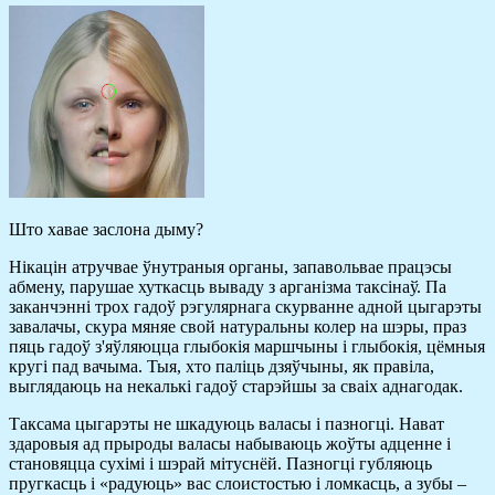
Што хавае заслона дыму?
Нікацін атручвае ўнутраныя органы, запавольвае працэсы
абмену, парушае хуткасць вываду з арганізма таксінаў. Па
заканчэнні трох гадоў рэгулярнага скурванне адной цыгарэты
завалачы, скура мяняе свой натуральны колер на шэры, праз
пяць гадоў з'яўляюцца глыбокія маршчыны і глыбокія, цёмныя
кругі пад вачыма. Тыя, хто паліць дзяўчыны, як правіла,
выглядаюць на некалькі гадоў старэйшы за сваіх аднагодак.
Таксама цыгарэты не шкадуюць валасы і пазногці. Нават
здаровыя ад прыроды валасы набываюць жоўты адценне і
становяцца сухімі і шэрай мітуснёй. Пазногці губляюць
пругкасць і «радуюць» вас слоистостью і ломкасць, а зубы –