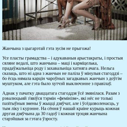
Жанчына з цыгарэтай гэта зусім не прыгожа!
Усе пласты грамадства – і адукаваныя арыстакраты, і простыя
сяляне ведалі, што жанчына – маці і карміцелька,
прадаўжальніца роду і захавальніца хатняга ачага. Нельга
сказаць, што ні адна з жанчын не паліла ў мінулыя стагоддзі –
бо ёсць нямала карцін чароўных загадкавых жанчын з доўгім
муштуком, але гэта было хутчэй выключэнне з правілаў.
Аднак у пачатку дваццатага стагоддзя ўсё змянілася. Разам з
рэвалюцыяй з'явіўся тэрмін «фемінізм», які нёс не толькі
пазітыўныя змены ў жыцці дзяўчат, але і ўсёдазволенасць, у
тым ліку і курэнне. На сёння ў нашай краіне курыць кожная
другая дзяўчына да 30 гадоў і кожная трэцяя жанчына
старэйшыя за гэтага ўзросту.