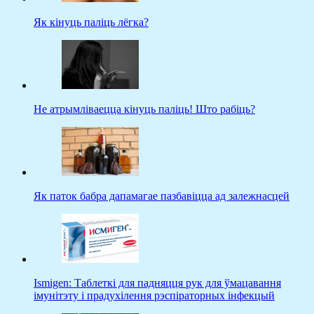
Як кінуць паліць лёгка?
Не атрымліваецца кінуць паліць! Што рабіць?
Як паток бабра дапамагае пазбавіцца ад залежнасцей
Ismigen: Таблеткі для падняцця рук для ўмацавання
імунітэту і прадухілення рэспіраторных інфекцый