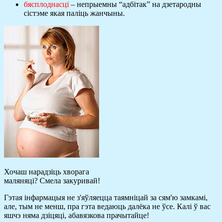
бясплоднасці
– непрыемны “адбітак” на дзетародны
сістэме якая паліць жанчыны.
Хочаш нарадзіць хворага
маляняці? Смела закуривай!
Гэтая інфармацыя не з'яўляецца таямніцай за сям'ю замкамі,
але, тым не менш, пра гэта ведаюць далёка не ўсе. Калі ў вас
яшчэ няма дзіцяці, абавязкова прачытайце!