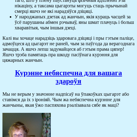
таго, што ў плёну паўстануць фізічныя адхіленні з-за
нікаціну, а таксама цыгарэты могуць стаць прычынай
смерці яшчэ не які нарадзіўся дзіцяці.
У народжаных дзетак ад жанчын, якія кураць часцей за
ўсё парушаны абмен рэчываў, яны шмат плачуць і больш
хваравітыя, чым іншыя дзеці.
Калі вы хочаце нарадзіць здаровага дзіцяці і пры гэтым паліце,
адмоўцеся ад цыгарэт не раней, чым за паўгода да верагоднага
зачацця. А яшчэ лепш задумайцеся аб гэтым прама цяпер!
Яшчэ трэба памятаць пра шкоду пасіўнага курэння для
цяжарных жанчын.
Курэнне небяспечна для вашага
здароўя
Мы не верым у значэнне надпісаў на ўпакоўках цыгарэт або
ставімся да іх з іроніяй. Чым жа небяспечна курэнне для
жанчыны, якая ўжо паспяхова рэалізавала сябе як маці?