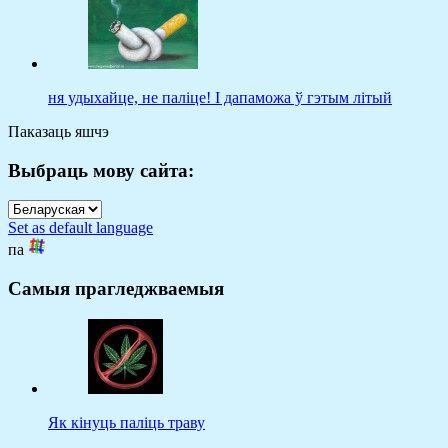
ня удыхайце, не паліце! І дапаможа ў гэтым літый
Паказаць яшчэ
Выбраць мову сайта:
Set as default language
па
Самыя прагледжваемыя
Як кінуць паліць траву