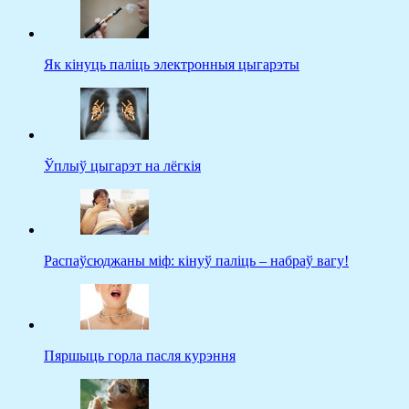
Як кінуць паліць электронныя цыгарэты
Ўплыў цыгарэт на лёгкія
Распаўсюджаны міф: кінуў паліць – набраў вагу!
Пяршыць горла пасля курэння