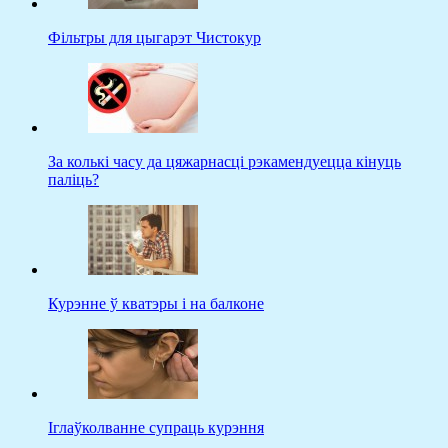
Фільтры для цыгарэт Чистокур
За колькі часу да цяжарнасці рэкамендуецца кінуць
паліць?
Курэнне ў кватэры і на балконе
Іглаўколванне супраць курэння