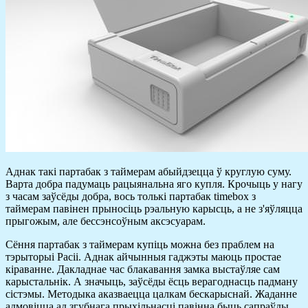
Аднак такі партабак з таймерам абыйдзецца ў круглую суму.
Варта добра падумаць рацыянальна яго купля. Крочыць у нагу
з часам заўсёды добра, вось толькі партабак timebox з
таймерам павінен прыносіць рэальную карысць, а не з'яўляцца
прыгожым, але бессэнсоўным аксэсуарам.
Сёння партабак з таймерам купіць можна без праблем на
тэрыторыі Расіі. Аднак айчынныя гаджэты маюць простае
кіраванне. Дакладнае час блакавання замка выстаўляе сам
карыстальнік. А значыць, заўсёды ёсць верагоднасць падману
сістэмы. Методыка аказваецца цалкам бескарыснай. Жаданне
адмовіцца ад згубнага прыхільнасці павінна быць сапраўды