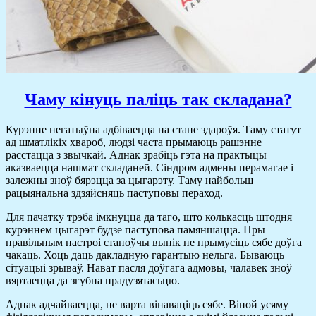
Чаму кінуць паліць так складана?
Курэнне негатыўна адбіваецца на стане здароўя. Таму статут
ад шматлікіх хвароб, людзі часта прымаюць рашэнне
расстацца з звычкай. Аднак зрабіць гэта на практыцы
аказваецца нашмат складаней. Сіндром адмены перамагае і
залежны зноў бярэцца за цыгарэту. Таму найбольш
рацыянальна здзяйсняць паступовы пераход.
Для пачатку трэба імкнуцца да таго, што колькасць штодня
курэннем цыгарэт будзе паступова памяншацца. Пры
правільным настроі станоўчы вынік не прымусіць сябе доўга
чакаць. Хоць даць дакладную гарантыю нельга. Бываюць
сітуацыі зрываў. Нават пасля доўгага адмовы, чалавек зноў
вяртаецца да згубна прадузятасьцю.
Аднак адчайваецца, не варта вінаваціць сябе. Віной усяму