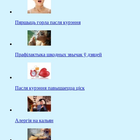
Пяршыць горла пасля курэння
Прафілактыка шкодных звычак ў дзяцей
Пасля курэння павышаецца ціск
Алергія на кальян