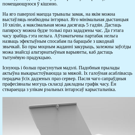
помещающуюся ў кішэню.
На яго паверхні маецца трывалы замак, на якім можна
выстаўляць неабходны інтэрвал. Яго мінімальная дыстанцыя
10 хвілін, а максімальная можа дасягаць 5 гадзін. Дастаць
папяросу можна будзе толькі праз зададзены час. Да гэтага
часу зрабіць гэта нельга. Аўтаматычны партабак нельга
назваць эфектыўным спосабам па барацьбе з шкоднай
звычкай. Бо пры моцным жаданні закурыць, залежны заўсёды
можа знайсці альтэрнатыўныя варыянты, каб дастаць
тытунёвую прадукцыю.
Існуюць і больш прасунутыя мадэлі. Падобныя прылады
актыўна выкарыстоўваюцца за мяжой. Іх галоўная асаблівасць
перадача ўсіх дадзеных праз сервер. Пасля чаго сапраўдныя
прафесіяналы могуць скласці дакладны графік часу. Ён
ствараецца з улікам рэальных інтарэсаў карыстальніка.