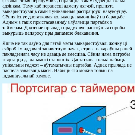
фізіялагічныя перадумовы, справіцца з якімі ўдаецца толькі
адзінкам. Таму каб перанесці адмену лягчэй, прынята
выкарыстоўваць самыя унікальныя распрацоўкі навукоўцаў.
Сёння існуе дастатковая колькасць памочнікаў па барацьбе.
Адным з такіх прыстасаванняў з'яўляецца партабак з
таймерам. Дадзенае прылада прадухіляе раптоўныя спробы
выкурыць папяросу пры дапамозе блакавання.
Яшчэ не так даўно для гэтай мэты выкарыстоўвалі жонку ці
сяброў. Ім аддавалі запаветную пачак, строга пакараўшы раней
пакладзенага часу не даваць яе змесціва. Сёння няма патрэбы
звяртацца да дапамогі старонніх. Дастаткова толькі набыць
унікальны гаджэт – аўтаматычны партабак. Аднак прылада не
паспела заваяваць масы. Набыць яго можна толькі па
індывідуальнай замове.