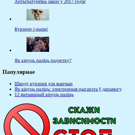
Антытытунёвы закон у 2017 годзе
Курэнне і ныркі
Як кінуць паліць падлетку?
Папулярнае
Шкоду курэння для жанчын
Як кінуць паліць: электронная цыгарэта ў дапамогу
12 матывацый кінуць паліць