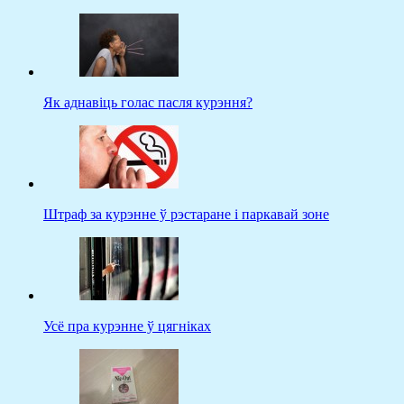
Як аднавіць голас пасля курэння?
Штраф за курэнне ў рэстаране і паркавай зоне
Усё пра курэнне ў цягніках