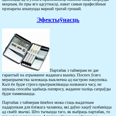
моцным, бо пры яго адсутнасці, нават самыя прафесійныя
прэпараты апынуцца марнай тратай грошай.
Эфектыўнасць
Партабак з таймерам не дае
гарантый на атрыманне жаданага выніку. Поспех ўсяго
мерапрыемства залежыць выключна ад настрою пакупніка.
Калі ён будзе строга прытрымлівацца названага часу, не
шукаць спосабы здабыць папяросу, жаданне паліць сапраўды
будзе памяншацца.
Партабак з таймерам timebox можа стаць выдатным
падарункам для блізкага чалавека, які даўно хацеў пазбавіцца
ад сваёй звычкі. Што тычыцца таго, як выбраць партабак, то