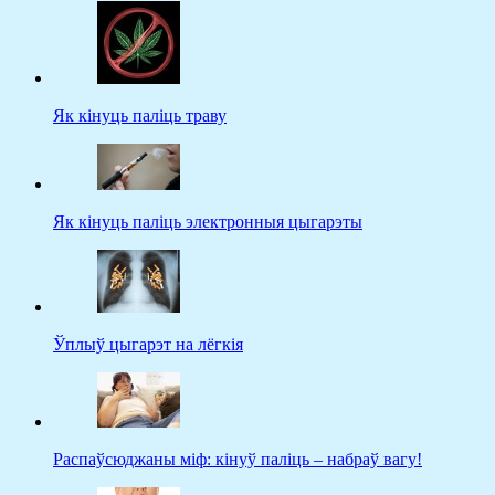
Як кінуць паліць траву
Як кінуць паліць электронныя цыгарэты
Ўплыў цыгарэт на лёгкія
Распаўсюджаны міф: кінуў паліць – набраў вагу!