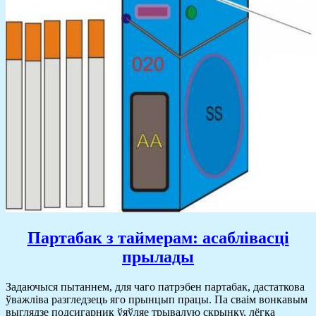
Партабак з таймерам: асаблівасці
прылады
Задаючыся пытаннем, для чаго патрэбен партабак, дастаткова
ўважліва разгледзець яго прынцып працы. Па сваім вонкавым
выглядзе подсигарник ўяўляе трывалую скрынку, лёгка