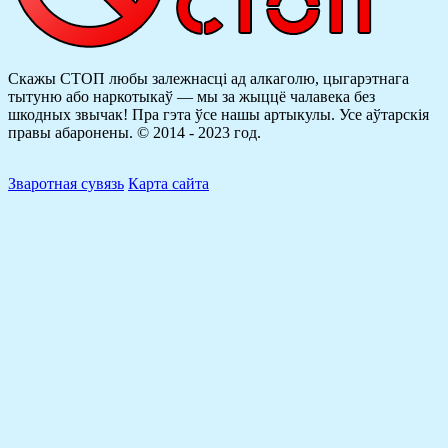
Скажы СТОП любы залежнасці ад алкаголю, цыгарэтнага
тытуню або наркотыкаў — мы за жыццё чалавека без
шкодных звычак! Пра гэта ўсе нашы артыкулы.
Усе аўтарскія
правы абаронены. © 2014 - 2023 год.
Зваротная сувязь
Карта сайта