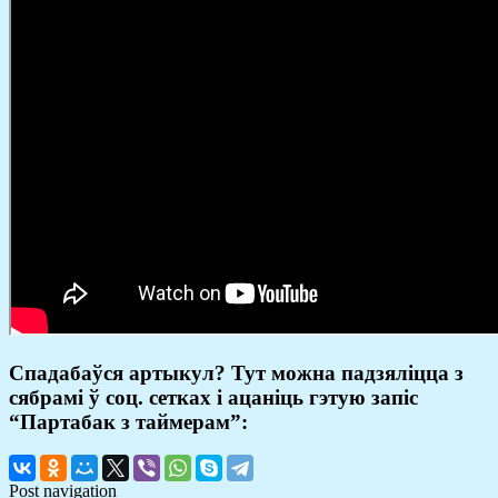
Спадабаўся артыкул? Тут можна падзяліцца з
сябрамі ў соц. сетках і ацаніць гэтую запіс
“Партабак з таймерам”:
Post navigation