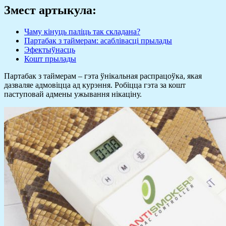
Змест артыкула:
Чаму кінуць паліць так складана?
Партабак з таймерам: асаблівасці прылады
Эфектыўнасць
Кошт прылады
Партабак з таймерам – гэта ўнікальная распрацоўка, якая
дазваляе адмовіцца ад курэння. Робіцца гэта за кошт
паступовай адмены ужывання нікаціну.