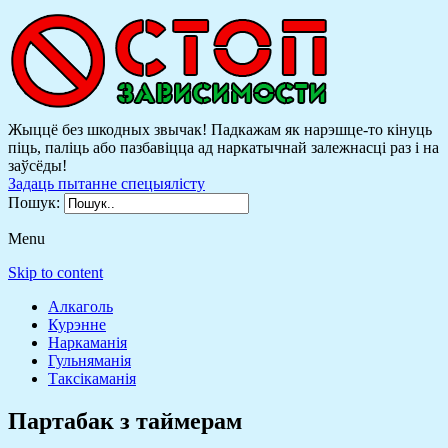
Жыццё без шкодных звычак! Падкажам як нарэшце-то кінуць
піць, паліць або пазбавіцца ад наркатычнай залежнасці раз і на
заўсёды!
Задаць пытанне спецыялісту
Пошук:
Menu
Skip to content
Алкаголь
Курэнне
Наркаманія
Гульняманія
Таксікаманія
Партабак з таймерам