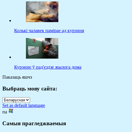
Колькі чалавек памірае ад курэння
Курэнне ў пад'ездзе жылога дома
Паказаць яшчэ
Выбраць мову сайта:
Set as default language
па
Самыя прагледжваемыя