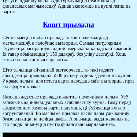
тут усё індывідуальна. Адштурхоўвацца неабходна ад
фінансавых магчымасцяў. Аднак эканоміць на куплі лепш не
варта.
Кошт прылады
Сёння маецца выбар прылад. Іх кошт залежыць ад
магчымасцяў, а галоўнае вытворцы. Самым папулярным
з'яўляецца распрацоўка адной амерыкана-канадскай кампаніі.
Іх тавар абыйдзецца ў 150 даляраў, без уліку дастаўкі. Хоць
ёсць і больш танныя варыянты.
Што тычыцца айчыннай вытворчасці, то такі гаджэт
абыйдзецца прыкладна 5500 рублёў. Аднак здзейсніць куплю
ў краме нельга, для гэтага варта наведаць сайт вытворцы, праз
які аформіць заказ.
Назваць дадзенае прылада выдатны памочнікам нельга. Усё
залежыць ад індывідуальных асаблівасцяў курца. Таму перад
афармленнем замовы варта падумаць, ці з'яўляецца куплю
абгрунтаванай. Бо магчыма прылада пасля пары ужыванняў
будзе валяцца на паліцы шафы. А значыць, выдаткаваныя на
яго сродкі апынуцца пусты фінансавай марнаваннем.