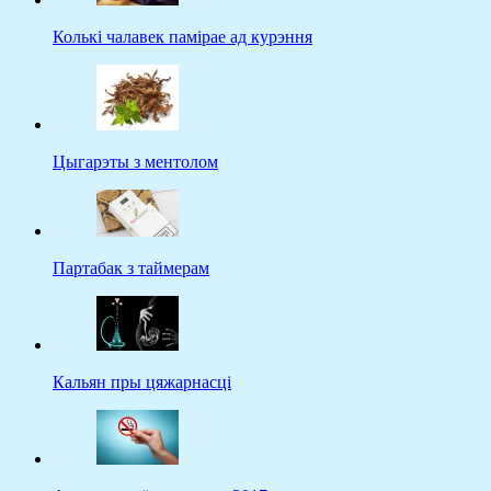
Колькі чалавек памірае ад курэння
Цыгарэты з ментолом
Партабак з таймерам
Кальян пры цяжарнасці