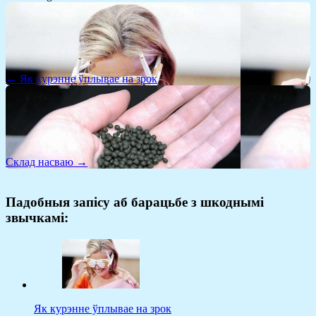
← Як курэнне ўплывае на зрок
Склад насваю →
Падобныя запісу аб барацьбе з шкоднымі
звычкамі:
Як курэнне ўплывае на зрок