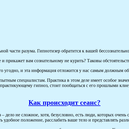
ьной части разума. Гипнотизер обратится к вашей бессознательно
е и прикажет вам сознательному не курить? Таковы обстоятельст
о угодно, и эта информация отложится у нас самым должным обр
пытным специалистам. Практика в этом деле имеет особое значе
ку, практикующему гипноз, стоит пообщаться с его прошлыми кл
Как происходит сеанс?
оз – дело не сложное, хотя, безусловно, есть люди, которых очен
ь удобное положение, расслабить ваше тело и представлять разл