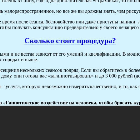
толчок в спину, еще одна дополнительная «страховка», то вполн
ь малораспространенное, но все же вы должны знать, чем рискуе
 время после сеанса, беспокойство или даже приступы паники. 
тя бы получать консультацию предварительно у своего лечащего 
Сколько стоит процедура?
ными и не всегда зависят от его умений и квалификации. В мод
х городах и выше.
осещения нескольких сеансов подряд. Если вы обратитесь в более
 дому, они готовы вас «загипнотизировать» и до 3 000 рублей (до
 – услуга, которую невозможно измерить качественно, и то, как о
о «Гипнотическое воздействие на человека, чтобы бросить ку