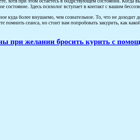
е, хотя при этом остаетесь в бодрствующем состоянии. Когда вы 
е состояние. Здесь психолог вступает в контакт с вашим бессозн
е куда более внушаемо, чем сознательное. То, что не доходит д
ете помнить сеанса, но стоит вам попробовать закурить, как как
ы при желании бросить курить с помо