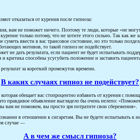
ляют отказаться от курения после гипноза:
ия, вам не поможет ничего. Поэтому те люди, которые «не могу
курение только потому, что не хотите этого сильно. Так как же за
 суметь ввести в вас трансовое состояние, но это только полдел
ботающих мотивов, то такой гипноз не подействует.
т не дать результата, если пациент не будет испытывать подде
и критика способны усугубить положение и заставить пациента 
результат за короткий промежуток времени.
В каких случаях гипноз не подействует?
е, которая обещает вас стопроцентно избавить от курения с пом
, что правдивое объявление выглядело бы очень нелепо: «Поможе
мы вам не поможем, вы просто зря потратите свои сбережения».
сознании в отношении к сигаретам. Вы не будете испытывать к н
ом случае —
А в чем же смысл гипноза?