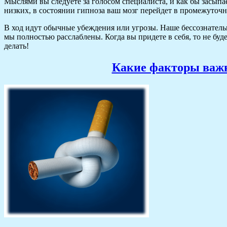
Мыслями вы следуете за голосом специалиста, и как бы засыпает
низких, в состоянии гипноза ваш мозг перейдет в промежуточно
В ход идут обычные убеждения или угрозы. Наше бессознательно
мы полностью расслаблены. Когда вы придете в себя, то не буд
делать!
Какие факторы важн