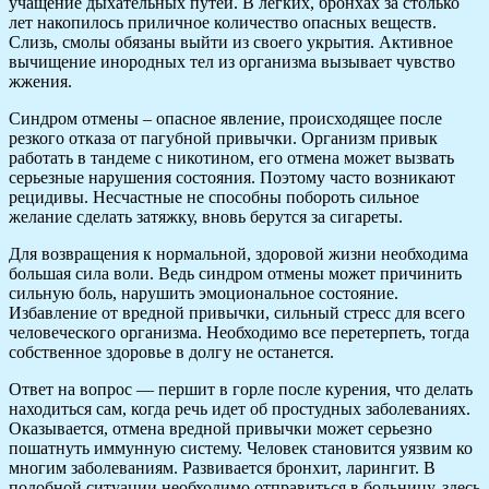
учащение дыхательных путей. В легких, бронхах за столько
лет накопилось приличное количество опасных веществ.
Слизь, смолы обязаны выйти из своего укрытия. Активное
вычищение инородных тел из организма вызывает чувство
жжения.
Синдром отмены – опасное явление, происходящее после
резкого отказа от пагубной привычки. Организм привык
работать в тандеме с никотином, его отмена может вызвать
серьезные нарушения состояния. Поэтому часто возникают
рецидивы. Несчастные не способны побороть сильное
желание сделать затяжку, вновь берутся за сигареты.
Для возвращения к нормальной, здоровой жизни необходима
большая сила воли. Ведь синдром отмены может причинить
сильную боль, нарушить эмоциональное состояние.
Избавление от вредной привычки, сильный стресс для всего
человеческого организма. Необходимо все перетерпеть, тогда
собственное здоровье в долгу не останется.
Ответ на вопрос — першит в горле после курения, что делать
находиться сам, когда речь идет об простудных заболеваниях.
Оказывается, отмена вредной привычки может серьезно
пошатнуть иммунную систему. Человек становится уязвим ко
многим заболеваниям. Развивается бронхит, ларингит. В
подобной ситуации необходимо отправиться в больницу, здесь