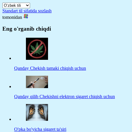
Standart til sifatida sozlash
tomonidan
Eng o'rganib chiqdi
Qanday Chekish tamaki chiqish uchun
Qanday qilib Chekishni elektron sigaret chiqish uchun
O'pka bo'yicha sigaret ta'siri