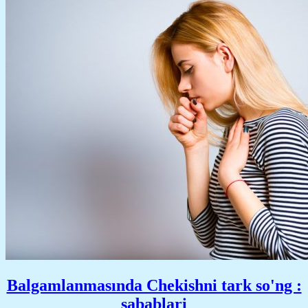
Balgamlanmasında Chekishni tark so'ng :
sabablari