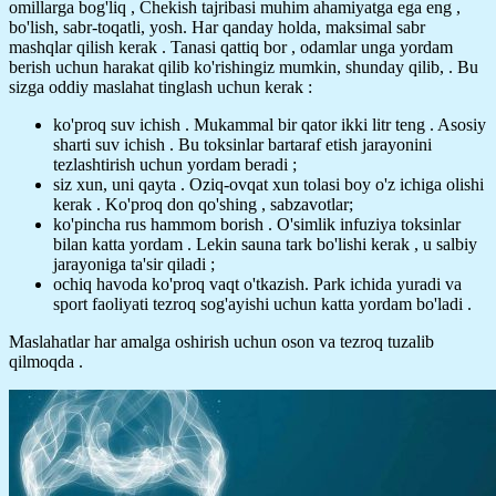
omillarga bog'liq , Chekish tajribasi muhim ahamiyatga ega eng ,
bo'lish, sabr-toqatli, yosh. Har qanday holda, maksimal sabr
mashqlar qilish kerak . Tanasi qattiq bor , odamlar unga yordam
berish uchun harakat qilib ko'rishingiz mumkin, shunday qilib, . Bu
sizga oddiy maslahat tinglash uchun kerak :
ko'proq suv ichish . Mukammal bir qator ikki litr teng . Asosiy
sharti suv ichish . Bu toksinlar bartaraf etish jarayonini
tezlashtirish uchun yordam beradi ;
siz xun, uni qayta . Oziq-ovqat xun tolasi boy o'z ichiga olishi
kerak . Ko'proq don qo'shing , sabzavotlar;
ko'pincha rus hammom borish . O'simlik infuziya toksinlar
bilan katta yordam . Lekin sauna tark bo'lishi kerak , u salbiy
jarayoniga ta'sir qiladi ;
ochiq havoda ko'proq vaqt o'tkazish. Park ichida yuradi va
sport faoliyati tezroq sog'ayishi uchun katta yordam bo'ladi .
Maslahatlar har amalga oshirish uchun oson va tezroq tuzalib
qilmoqda .