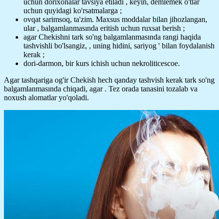
uchun dorixonalar tavsiya etiladi , keyin, demlemek o'tlar
uchun quyidagi ko'rsatmalarga ;
ovqat sarimsoq, ta'zim. Maxsus moddalar bilan jihozlangan,
ular , balgamlanmasında eritish uchun ruxsat berish ;
agar Chekishni tark so'ng balgamlanmasında rangi haqida
tashvishli bo'lsangiz, , uning hidini, sariyog ' bilan foydalanish
kerak ;
dori-darmon, bir kurs ichish uchun nekroliticescoe.
Agar tashqariga og'ir Chekish hech qanday tashvish kerak tark so'ng
balgamlanmasında chiqadi, agar . Tez orada tanasini tozalab va
noxush alomatlar yo'qoladi.