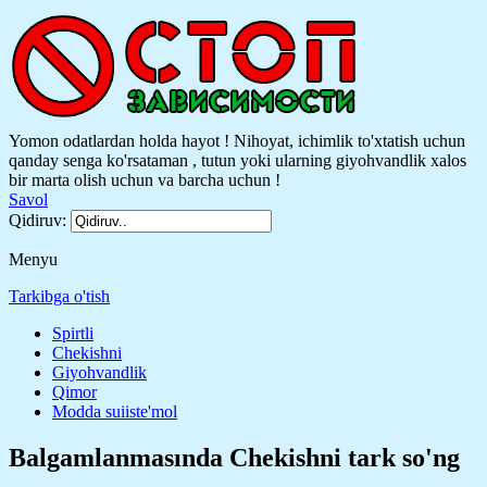
Yomon odatlardan holda hayot ! Nihoyat, ichimlik to'xtatish uchun
qanday senga ko'rsataman , tutun yoki ularning giyohvandlik xalos
bir marta olish uchun va barcha uchun !
Savol
Qidiruv:
Menyu
Tarkibga o'tish
Spirtli
Chekishni
Giyohvandlik
Qimor
Modda suiiste'mol
Balgamlanmasında Chekishni tark so'ng