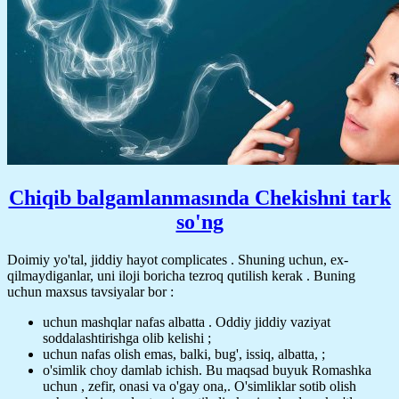
Chiqib balgamlanmasında Chekishni tark
so'ng
Doimiy yo'tal, jiddiy hayot complicates . Shuning uchun, ex-
qilmaydiganlar, uni iloji boricha tezroq qutilish kerak . Buning
uchun maxsus tavsiyalar bor :
uchun mashqlar nafas albatta . Oddiy jiddiy vaziyat
soddalashtirishga olib kelishi ;
uchun nafas olish emas, balki, bug', issiq, albatta, ;
o'simlik choy damlab ichish. Bu maqsad buyuk Romashka
uchun , zefir, onasi va o'gay ona,. O'simliklar sotib olish