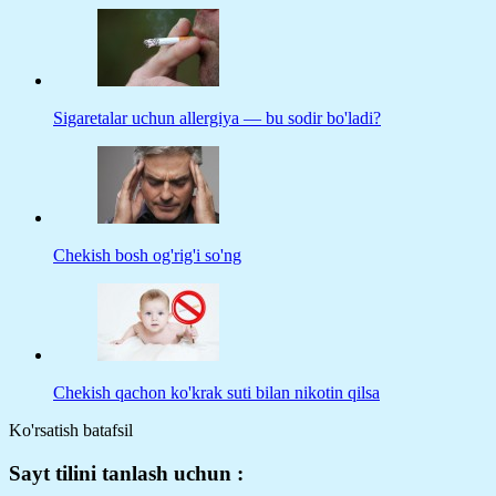
Sigaretalar uchun allergiya — bu sodir bo'ladi?
Chekish bosh og'rig'i so'ng
Chekish qachon ko'krak suti bilan nikotin qilsa
Ko'rsatish batafsil
Sayt tilini tanlash uchun :