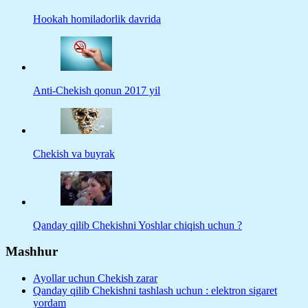
Hookah homiladorlik davrida
Anti-Chekish qonun 2017 yil
Chekish va buyrak
Qanday qilib Chekishni Yoshlar chiqish uchun ?
Mashhur
Ayollar uchun Chekish zarar
Qanday qilib Chekishni tashlash uchun : elektron sigaret
yordam