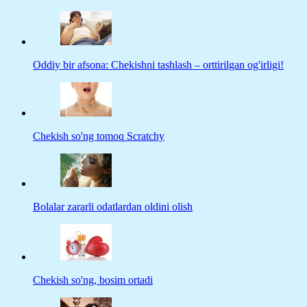
Oddiy bir afsona: Chekishni tashlash – orttirilgan og'irligi!
Chekish so'ng tomoq Scratchy
Bolalar zararli odatlardan oldini olish
Chekish so'ng, bosim ortadi