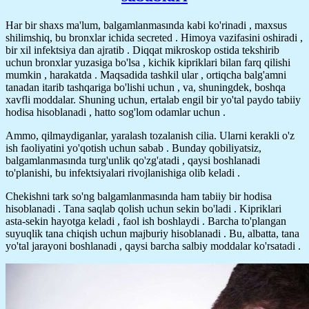
Har bir shaxs ma'lum, balgamlanmasında kabi ko'rinadi , maxsus
shilimshiq, bu bronxlar ichida secreted . Himoya vazifasini oshiradi ,
bir xil infektsiya dan ajratib . Diqqat mikroskop ostida tekshirib
uchun bronxlar yuzasiga bo'lsa , kichik kipriklari bilan farq qilishi
mumkin , harakatda . Maqsadida tashkil ular , ortiqcha balg'amni
tanadan itarib tashqariga bo'lishi uchun , va, shuningdek, boshqa
xavfli moddalar. Shuning uchun, ertalab engil bir yo'tal paydo tabiiy
hodisa hisoblanadi , hatto sog'lom odamlar uchun .
Ammo, qilmaydiganlar, yaralash tozalanish cilia. Ularni kerakli o'z
ish faoliyatini yo'qotish uchun sabab . Bunday qobiliyatsiz,
balgamlanmasında turg'unlik qo'zg'atadi , qaysi boshlanadi
to'planishi, bu infektsiyalari rivojlanishiga olib keladi .
Chekishni tark so'ng balgamlanmasında ham tabiiy bir hodisa
hisoblanadi . Tana saqlab qolish uchun sekin bo'ladi . Kipriklari
asta-sekin hayotga keladi , faol ish boshlaydi . Barcha to'plangan
suyuqlik tana chiqish uchun majburiy hisoblanadi . Bu, albatta, tana
yo'tal jarayoni boshlanadi , qaysi barcha salbiy moddalar ko'rsatadi .