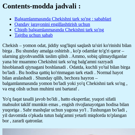
Contents-modda jadvali :
Balgamlanmasında Chekishni tark so'ng : sabablari
Qanday jarayonini engillashtirish uchun
Chiqib balgamlanmasında Chekishni tark so'ng
Tajriba uchun sabab
Chekish – yomon odat, jiddiy sog'liqni saqlash ta'siri ko'rinishi bilan
birga . Bu shunday amalga oshirish , ko'p odamlar to'g'ri qaror –
ularning giyohvandlik taslim qilish . Ammo, sobiq qilmaydiganlar
yana bir muammo Chekishni tark so'ng balg'amni razryadi
hisoblanadi qiynagani boshlanadi . Odatda, kuchli yo'tal bilan birga
bo'ladi . Bu hodisa qattiq ko'rinmagan tark etadi . Normal hayot
bilan aralashadi . Shunday qilib, bechora hayron –
balgamlanmasında yomon bo'ladi yoki yo'q Chekishni tark so'ng ,
va eng olish uchun muhimi uni bartaraf .
Yo'q faqat tasalli javob bo'ldi , hatto ekspertlar, yuqori sifatli
mahsulot taklif mumkin emas , engish rivojlanayotgan hodisa bilan
yuqoriga . Sabr mashqlar uchun yagona yo'l . Tushungan bo'ladi ,
yil davomida o'pkada tutun balg'amni yetarli miqdorda to'plangan
bor , zararli qatronlar.