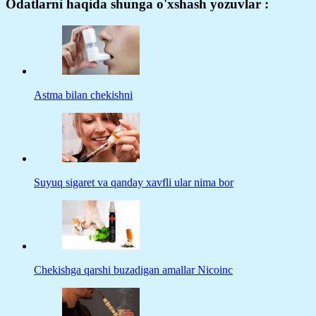
Odatlarni haqida shunga o'xshash yozuvlar :
Astma bilan chekishni
Suyuq sigaret va qanday xavfli ular nima bor
Chekishga qarshi buzadigan amallar Nicoinc