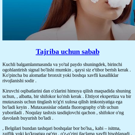
Tajriba uchun sabab
Kuchli balgamlanmasında va yo'tal paydo shuningdek, birinchi
ogohlantirish signal bo'lishi mumkin , qaysi siz e'tibor berish kerak .
Ko'pincha bu alomatlar bronxit yoki boshqa xavfli kasalliklar
rivojlanishi sodir .
Kiruvchi oqibatlarini dan o'zlarini himoya qilish maqsadida shuning
uchun, , albatta, bir shifokor ko'rish kerak . Ehtiyot ekspertiza va bir
mutaxassis uchun tinglash to'g'ri xulosa qilish imkoniyatiga ega
bo'ladi keyin . Mutaxassislar odatda fluorography o'tib uchun
yuboriladi . Noqulay tashxis tasdiqlovchi qachon , shifokor o'ng
davolash buyurish bo'ladi .
, Belgilari bundan tashqari boshqalar bor bo'lsa,, kabi – isitma,
zaiflik yoki ko'kragiga og'riq , o'z-o'zini ilaçlama xavfli hisoblanadi .