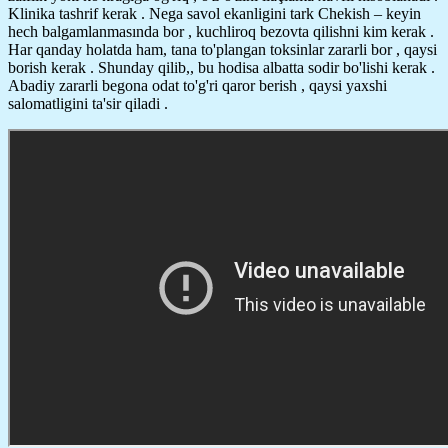
Klinika tashrif kerak . Nega savol ekanligini tark Chekish – keyin
hech balgamlanmasında bor , kuchliroq bezovta qilishni kim kerak .
Har qanday holatda ham, tana to'plangan toksinlar zararli bor , qaysi
borish kerak . Shunday qilib,, bu hodisa albatta sodir bo'lishi kerak .
Abadiy zararli begona odat to'g'ri qaror berish , qaysi yaxshi
salomatligini ta'sir qiladi .