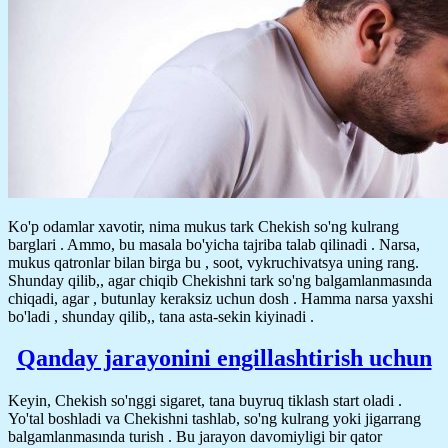
Ko'p odamlar xavotir, nima mukus tark Chekish so'ng kulrang
barglari . Ammo, bu masala bo'yicha tajriba talab qilinadi . Narsa,
mukus qatronlar bilan birga bu , soot, vykruchivatsya uning rang.
Shunday qilib,, agar chiqib Chekishni tark so'ng balgamlanmasında
chiqadi, agar , butunlay keraksiz uchun dosh . Hamma narsa yaxshi
bo'ladi , shunday qilib,, tana asta-sekin kiyinadi .
Qanday jarayonini engillashtirish uchun
Keyin, Chekish so'nggi sigaret, tana buyruq tiklash start oladi .
Yo'tal boshladi va Chekishni tashlab, so'ng kulrang yoki jigarrang
balgamlanmasında turish . Bu jarayon davomiyligi bir qator