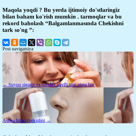
Maqola yoqdi ? Bu yerda ijtimoiy do'stlaringiz
bilan baham ko'rish mumkin . tarmoqlar va bu
rekord baholash “Balgamlanmasında Chekishni
tark so'ng ”:
Post navigatsiya
← Suyuq sigaret va qanday xavfli ular nima bor
Astma bilan chekishni →