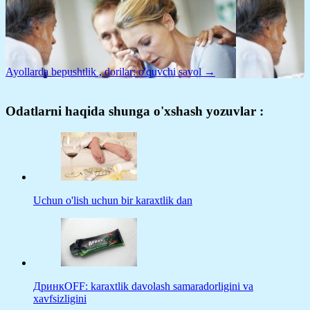
Ayollarda bepushtlik , dorilar: o'quvchi savol →
Odatlarni haqida shunga o'xshash yozuvlar :
Uchun o'lish uchun bir karaxtlik dan
ДринкOFF: karaxtlik davolash samaradorligini va
xavfsizligini