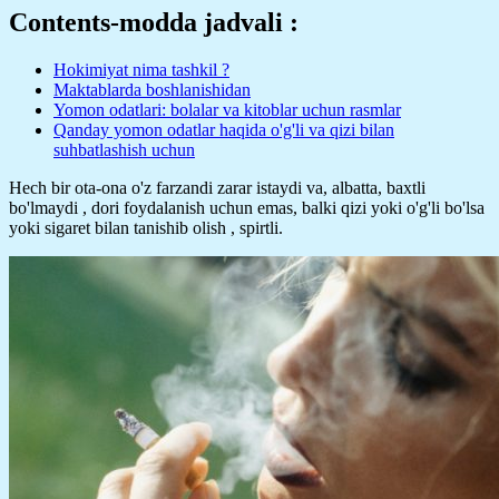
Contents-modda jadvali :
Hokimiyat nima tashkil ?
Maktablarda boshlanishidan
Yomon odatlari: bolalar va kitoblar uchun rasmlar
Qanday yomon odatlar haqida o'g'li va qizi bilan
suhbatlashish uchun
Hech bir ota-ona o'z farzandi zarar istaydi va, albatta, baxtli
bo'lmaydi , dori foydalanish uchun emas, balki qizi yoki o'g'li bo'lsa
yoki sigaret bilan tanishib olish , spirtli.