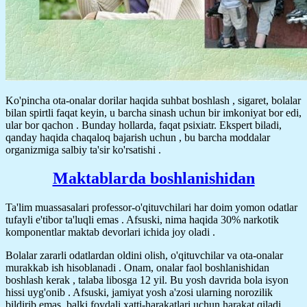
Ko'pincha ota-onalar dorilar haqida suhbat boshlash , sigaret, bolalar
bilan spirtli faqat keyin, u barcha sinash uchun bir imkoniyat bor edi,
ular bor qachon . Bunday hollarda, faqat psixiatr. Ekspert biladi,
qanday haqida chaqaloq bajarish uchun , bu barcha moddalar
organizmiga salbiy ta'sir ko'rsatishi .
Maktablarda boshlanishidan
Ta'lim muassasalari professor-o'qituvchilari har doim yomon odatlar
tufayli e'tibor ta'luqli emas . Afsuski, nima haqida 30% narkotik
komponentlar maktab devorlari ichida joy oladi .
Bolalar zararli odatlardan oldini olish, o'qituvchilar va ota-onalar
murakkab ish hisoblanadi . Onam, onalar faol boshlanishidan
boshlash kerak , talaba libosga 12 yil. Bu yosh davrida bola isyon
hissi uyg'onib . Afsuski, jamiyat yosh a'zosi ularning norozilik
bildirib emas, balki foydali xatti-harakatlari uchun harakat qiladi