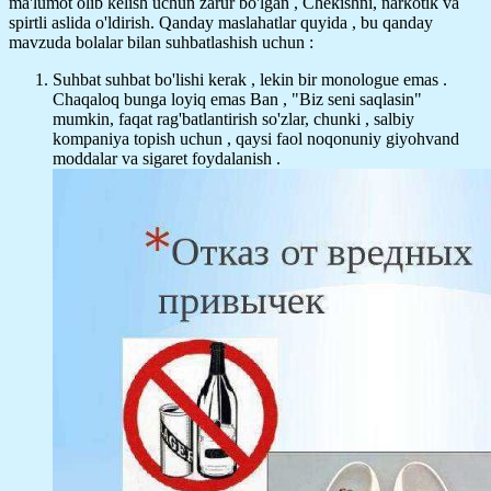
ma'lumot olib kelish uchun zarur bo'lgan , Chekishni, narkotik va
spirtli aslida o'ldirish. Qanday maslahatlar quyida , bu qanday
mavzuda bolalar bilan suhbatlashish uchun :
Suhbat suhbat bo'lishi kerak , lekin bir monologue emas .
Chaqaloq bunga loyiq emas Ban , "Biz seni saqlasin"
mumkin, faqat rag'batlantirish so'zlar, chunki , salbiy
kompaniya topish uchun , qaysi faol noqonuniy giyohvand
moddalar va sigaret foydalanish .