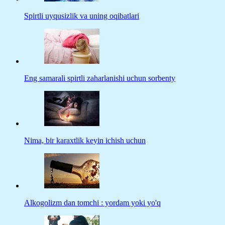
Spirtli uyqusizlik va uning oqibatlari
Eng samarali spirtli zaharlanishi uchun sorbenty
Nima, bir karaxtlik keyin ichish uchun
Alkogolizm dan tomchi : yordam yoki yo'q