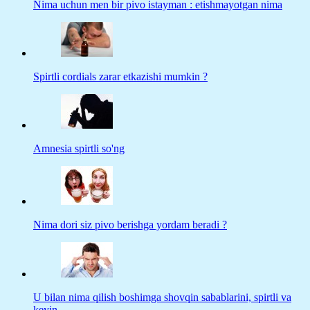
Nima uchun men bir pivo istayman : etishmayotgan nima
Spirtli cordials zarar etkazishi mumkin ?
Amnesia spirtli so'ng
Nima dori siz pivo berishga yordam beradi ?
U bilan nima qilish boshimga shovqin sabablarini, spirtli va
keyin