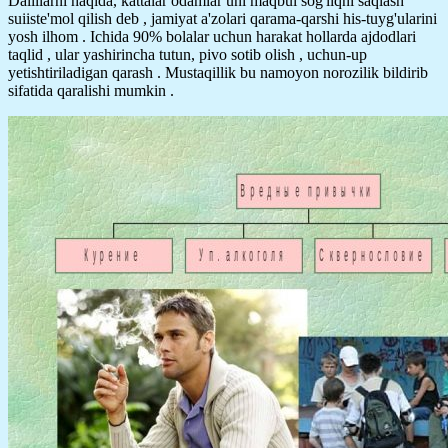
Dalillarni haqida, kattalar odamlar uni maqbul sog'liqni saqlash
suiiste'mol qilish deb , jamiyat a'zolari qarama-qarshi his-tuyg'ularini
yosh ilhom . Ichida 90% bolalar uchun harakat hollarda ajdodlari
taqlid , ular yashirincha tutun, pivo sotib olish , uchun-up
yetishtiriladigan qarash . Mustaqillik bu namoyon norozilik bildirib
sifatida qaralishi mumkin .