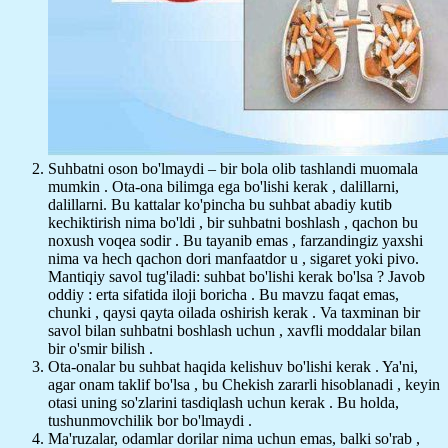
Suhbatni oson bo'lmaydi – bir bola olib tashlandi muomala
mumkin . Ota-ona bilimga ega bo'lishi kerak , dalillarni,
dalillarni. Bu kattalar ko'pincha bu suhbat abadiy kutib
kechiktirish nima bo'ldi , bir suhbatni boshlash , qachon bu
noxush voqea sodir . Bu tayanib emas , farzandingiz yaxshi
nima va hech qachon dori manfaatdor u , sigaret yoki pivo.
Mantiqiy savol tug'iladi: suhbat bo'lishi kerak bo'lsa ? Javob
oddiy : erta sifatida iloji boricha . Bu mavzu faqat emas,
chunki , qaysi qayta oilada oshirish kerak . Va taxminan bir
savol bilan suhbatni boshlash uchun , xavfli moddalar bilan
bir o'smir bilish .
Ota-onalar bu suhbat haqida kelishuv bo'lishi kerak . Ya'ni,
agar onam taklif bo'lsa , bu Chekish zararli hisoblanadi , keyin
otasi uning so'zlarini tasdiqlash uchun kerak . Bu holda,
tushunmovchilik bor bo'lmaydi .
Ma'ruzalar, odamlar dorilar nima uchun emas, balki so'rab ,