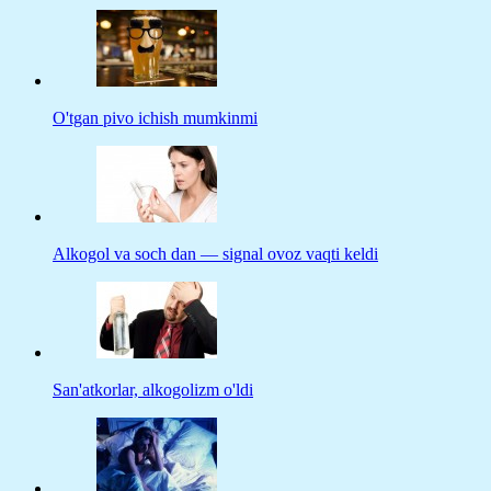
O'tgan pivo ichish mumkinmi
Alkogol va soch dan — signal ovoz vaqti keldi
San'atkorlar, alkogolizm o'ldi