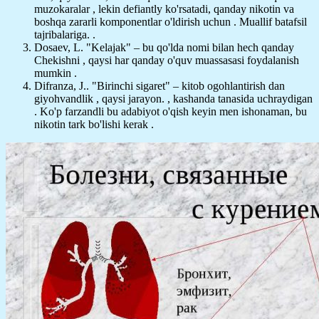
muzokaralar , lekin defiantly ko'rsatadi, qanday nikotin va
boshqa zararli komponentlar o'ldirish uchun . Muallif batafsil
tajribalariga. .
Dosaev, L. "Kelajak" – bu qo'lda nomi bilan hech qanday
Chekishni , qaysi har qanday o'quv muassasasi foydalanish
mumkin .
Difranza, J.. "Birinchi sigaret" – kitob ogohlantirish dan
giyohvandlik , qaysi jarayon. , kashanda tanasida uchraydigan
. Ko'p farzandli bu adabiyot o'qish keyin men ishonaman, bu
nikotin tark bo'lishi kerak .