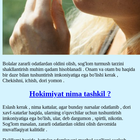
Bolalar zararli odatlardan oldini olish, sog'lom turmush tarzini
shakllantirish muhim qadam hisoblanadi . Onam va otam bu haqida
bir daze bilan tushuntirish imkoniyatiga ega bo'lishi kerak ,
Chekishni, ichish, dori yomon .
Hokimiyat nima tashkil ?
Eslash kerak , nima kattalar, agar bunday narsalar odatlanib , dori
xavf-xatarlar haqida, ularning o'quvchilar uchun tushuntirish
imkoniyatiga ega bo'lish, ular, deb dargumon , spirtli, nikotin.
Sog'lom masalan, zararli odatlardan oldini olish davomida
muvaffaqiyat kalitidir .