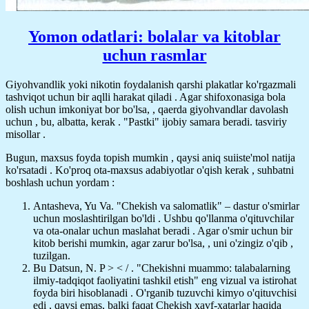
Yomon odatlari: bolalar va kitoblar
uchun rasmlar
Giyohvandlik yoki nikotin foydalanish qarshi plakatlar ko'rgazmali
tashviqot uchun bir aqlli harakat qiladi . Agar shifoxonasiga bola
olish uchun imkoniyat bor bo'lsa, , qaerda giyohvandlar davolash
uchun , bu, albatta, kerak . "Pastki" ijobiy samara beradi. tasviriy
misollar .
Bugun, maxsus foyda topish mumkin , qaysi aniq suiiste'mol natija
ko'rsatadi . Ko'proq ota-maxsus adabiyotlar o'qish kerak , suhbatni
boshlash uchun yordam :
Antasheva, Yu Va. "Chekish va salomatlik" – dastur o'smirlar
uchun moslashtirilgan bo'ldi . Ushbu qo'llanma o'qituvchilar
va ota-onalar uchun maslahat beradi . Agar o'smir uchun bir
kitob berishi mumkin, agar zarur bo'lsa, , uni o'zingiz o'qib ,
tuzilgan.
Bu Datsun, N. P > < / . "Chekishni muammo: talabalarning
ilmiy-tadqiqot faoliyatini tashkil etish" eng vizual va istirohat
foyda biri hisoblanadi . O'rganib tuzuvchi kimyo o'qituvchisi
edi , qaysi emas, balki faqat Chekish xavf-xatarlar haqida