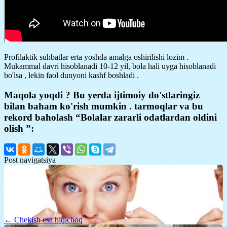
Profilaktik suhbatlar erta yoshda amalga oshirilishi lozim .
Mukammal davri hisoblanadi 10-12 yil, bola hali uyga hisoblanadi
bo'lsa , lekin faol dunyoni kashf boshladi .
Maqola yoqdi ? Bu yerda ijtimoiy do'stlaringiz
bilan baham ko'rish mumkin . tarmoqlar va bu
rekord baholash “Bolalar zararli odatlardan oldini
olish ”:
Post navigatsiya
← Chekish esa hiqichoq