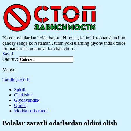
Yomon odatlardan holda hayot ! Nihoyat, ichimlik to'xtatish uchun
qanday senga ko'rsataman , tutun yoki ularning giyohvandlik xalos
bir marta olish uchun va barcha uchun !
Savol
Qidiruv:
Menyu
Tarkibga o'tish
Spirtli
Chekishni
Giyohvandlik
Qimor
Modda suiiste'mol
Bolalar zararli odatlardan oldini olish