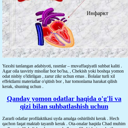
Yaxshi tanlangan adabiyoti, rasmlar – muvaffaqiyatli suhbat kaliti .
Agar oila tasviriy misollar bor bo'lsa, , Chekish yoki boshqa yomon
odat nisbiy o'ldirilgan , zarur zikr uchun emas . Bolalar turli xil
effektlarni materiallar o'qitish bor , har tomonlama harakat qilish
kerak, shuning uchun .
Qanday yomon odatlar haqida o'g'li va
qizi bilan suhbatlashish uchun
Zararli odatlar profilaktikasi uyda amalga oshirilishi kerak . Hech
qachon faqat maktab tayanib kerak . Ota-onalar haqida Chad muhim