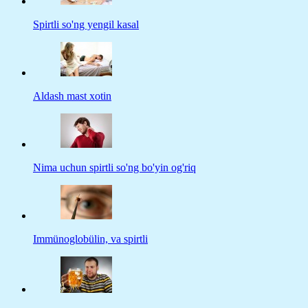
Spirtli so'ng yengil kasal
Aldash mast xotin
Nima uchun spirtli so'ng bo'yin og'riq
Immünoglobülin, va spirtli