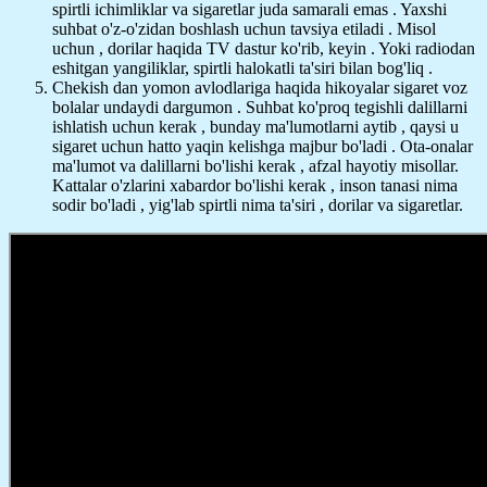
spirtli ichimliklar va sigaretlar juda samarali emas . Yaxshi
suhbat o'z-o'zidan boshlash uchun tavsiya etiladi . Misol
uchun , dorilar haqida TV dastur ko'rib, keyin . Yoki radiodan
eshitgan yangiliklar, spirtli halokatli ta'siri bilan bog'liq .
Chekish dan yomon avlodlariga haqida hikoyalar sigaret voz
bolalar undaydi dargumon . Suhbat ko'proq tegishli dalillarni
ishlatish uchun kerak , bunday ma'lumotlarni aytib , qaysi u
sigaret uchun hatto yaqin kelishga majbur bo'ladi . Ota-onalar
ma'lumot va dalillarni bo'lishi kerak , afzal hayotiy misollar.
Kattalar o'zlarini xabardor bo'lishi kerak , inson tanasi nima
sodir bo'ladi , yig'lab spirtli nima ta'siri , dorilar va sigaretlar.