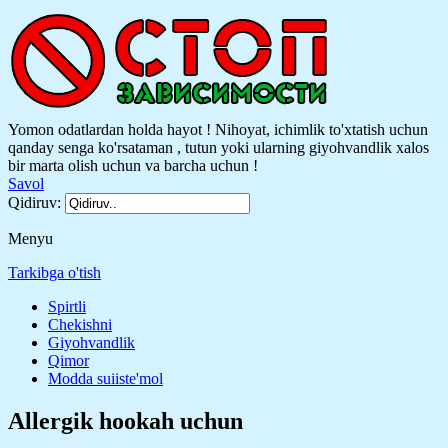
Yomon odatlardan holda hayot ! Nihoyat, ichimlik to'xtatish uchun
qanday senga ko'rsataman , tutun yoki ularning giyohvandlik xalos
bir marta olish uchun va barcha uchun !
Savol
Qidiruv:
Menyu
Tarkibga o'tish
Spirtli
Chekishni
Giyohvandlik
Qimor
Modda suiiste'mol
Allergik hookah uchun