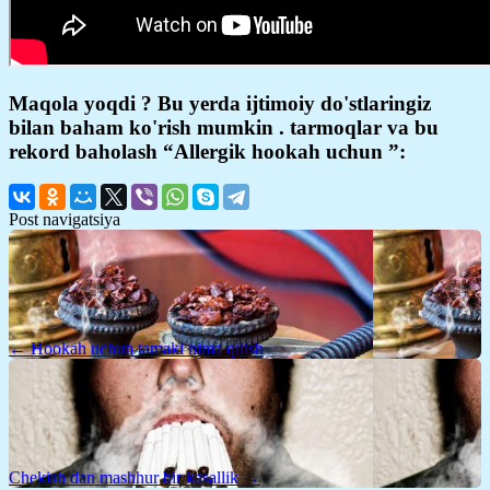
Maqola yoqdi ? Bu yerda ijtimoiy do'stlaringiz
bilan baham ko'rish mumkin . tarmoqlar va bu
rekord baholash “Allergik hookah uchun ”:
Post navigatsiya
← Hookah uchun tamaki nima qilish
Chekish dan mashhur bir kasallik →