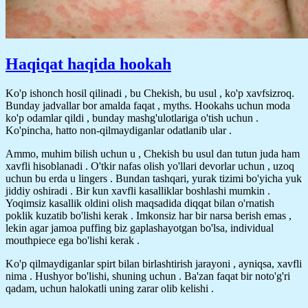
Haqiqat haqida hookah
Ko'p ishonch hosil qilinadi , bu Chekish, bu usul , ko'p xavfsizroq.
Bunday jadvallar bor amalda faqat , myths. Hookahs uchun moda
ko'p odamlar qildi , bunday mashg'ulotlariga o'tish uchun .
Ko'pincha, hatto non-qilmaydiganlar odatlanib ular .
Ammo, muhim bilish uchun u , Chekish bu usul dan tutun juda ham
xavfli hisoblanadi . O'tkir nafas olish yo'llari devorlar uchun , uzoq
uchun bu erda u lingers . Bundan tashqari, yurak tizimi bo'yicha yuk
jiddiy oshiradi . Bir kun xavfli kasalliklar boshlashi mumkin .
Yoqimsiz kasallik oldini olish maqsadida diqqat bilan o'rnatish
poklik kuzatib bo'lishi kerak . Imkonsiz har bir narsa berish emas ,
lekin agar jamoa puffing biz gaplashayotgan bo'lsa, individual
mouthpiece ega bo'lishi kerak .
Ko'p qilmaydiganlar spirt bilan birlashtirish jarayoni , ayniqsa, xavfli
nima . Hushyor bo'lishi, shuning uchun . Ba'zan faqat bir noto'g'ri
qadam, uchun halokatli uning zarar olib kelishi .