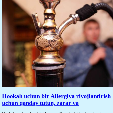
Hookah uchun bir Allergiya rivojlantirish
uchun qanday tutun, zarar va