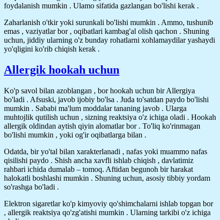
foydalanish mumkin . Ulamo sifatida gazlangan bo'lishi kerak .
Zaharlanish o'tkir yoki surunkali bo'lishi mumkin . Ammo, tushunib
emas , vaziyatlar bor , oqibatlari kambag'al olish qachon . Shuning
uchun, jiddiy ularning o'z bunday rohatlarni xohlamaydilar yashaydi
yo'qligini ko'rib chiqish kerak .
Allergik hookah uchun
Ko'p savol bilan azoblangan , bor hookah uchun bir Allergiya
bo'ladi . Afsuski, javob ijobiy bo'lsa . Juda to'satdan paydo bo'lishi
mumkin . Sababi ma'lum moddalar tananing javob . Ularga
muhtojlik qutilish uchun , sizning reaktsiya o'z ichiga oladi . Hookah
allergik oldindan aytish qiyin alomatlar bor . To'liq ko'rinmagan
bo'lishi mumkin , yoki og'ir oqibatlarga bilan .
Odatda, bir yo'tal bilan xarakterlanadi , nafas yoki muammo nafas
qisilishi paydo . Shish ancha xavfli ishlab chiqish , davlatimiz
rahbari ichida dumalab – tomoq. Aftidan begunoh bir harakat
halokatli boshlashi mumkin . Shuning uchun, asosiy tibbiy yordam
so'rashga bo'ladi .
Elektron sigaretlar ko'p kimyoviy qo'shimchalarni ishlab topgan bor
, allergik reaktsiya qo'zg'atishi mumkin . Ularning tarkibi o'z ichiga