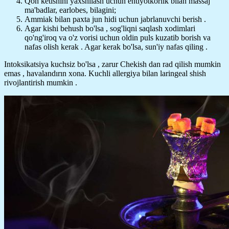
Qon ketishini yaxshilash uchun ehtiyotkorlik bilan massaj
ma'badlar, earlobes, bilagini;
Ammiak bilan paxta jun hidi uchun jabrlanuvchi berish .
Agar kishi behush bo'lsa , sog'liqni saqlash xodimlari
qo'ng'iroq va o'z vorisi uchun oldin puls kuzatib borish va
nafas olish kerak . Agar kerak bo'lsa, sun'iy nafas qiling .
Intoksikatsiya kuchsiz bo'lsa , zarur Chekish dan rad qilish mumkin
emas , havalandırın xona. Kuchli allergiya bilan laringeal shish
rivojlantirish mumkin .