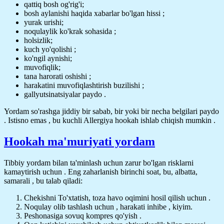
qattiq bosh og'rig'i;
bosh aylanishi haqida xabarlar bo'lgan hissi ;
yurak urishi;
noqulaylik ko'krak sohasida ;
holsizlik;
kuch yo'qolishi ;
ko'ngil aynishi;
muvofiqlik;
tana harorati oshishi ;
harakatini muvofiqlashtirish buzilishi ;
gallyutsinatsiyalar paydo .
Yordam so'rashga jiddiy bir sabab, bir yoki bir necha belgilari paydo
. Istisno emas , bu kuchli Allergiya hookah ishlab chiqish mumkin .
Hookah ma'muriyati yordam
Tibbiy yordam bilan ta'minlash uchun zarur bo'lgan risklarni
kamaytirish uchun . Eng zaharlanish birinchi soat, bu, albatta,
samarali , bu talab qiladi:
Chekishni To'xtatish, toza havo oqimini hosil qilish uchun .
Noqulay olib tashlash uchun , harakati inhibe , kiyim.
Peshonasiga sovuq kompres qo'yish .