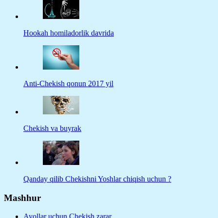
Hookah homiladorlik davrida
Anti-Chekish qonun 2017 yil
Chekish va buyrak
Qanday qilib Chekishni Yoshlar chiqish uchun ?
Mashhur
Ayollar uchun Chekish zarar