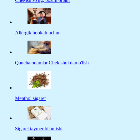
Chekish so'ng, bosim ortadi
Allergik hookah uchun
Qancha odamlar Chekishni dan o'lish
Menthol sigaret
Sigaret taymer bilan ishi