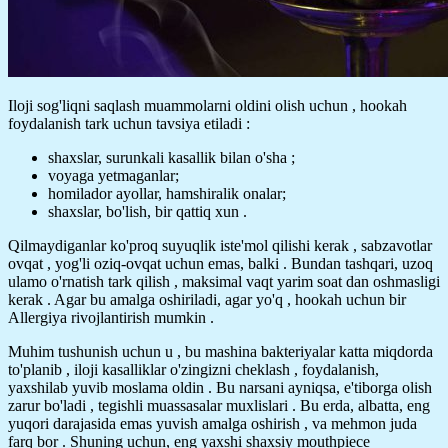
Iloji sog'liqni saqlash muammolarni oldini olish uchun , hookah
foydalanish tark uchun tavsiya etiladi :
shaxslar, surunkali kasallik bilan o'sha ;
voyaga yetmaganlar;
homilador ayollar, hamshiralik onalar;
shaxslar, bo'lish, bir qattiq xun .
Qilmaydiganlar ko'proq suyuqlik iste'mol qilishi kerak , sabzavotlar
ovqat , yog'li oziq-ovqat uchun emas, balki . Bundan tashqari, uzoq
ulamo o'rnatish tark qilish , maksimal vaqt yarim soat dan oshmasligi
kerak . Agar bu amalga oshiriladi, agar yo'q , hookah uchun bir
Allergiya rivojlantirish mumkin .
Muhim tushunish uchun u , bu mashina bakteriyalar katta miqdorda
to'planib , iloji kasalliklar o'zingizni cheklash , foydalanish,
yaxshilab yuvib moslama oldin . Bu narsani ayniqsa, e'tiborga olish
zarur bo'ladi , tegishli muassasalar muxlislari . Bu erda, albatta, eng
yuqori darajasida emas yuvish amalga oshirish , va mehmon juda
farq bor . Shuning uchun, eng yaxshi shaxsiy mouthpiece