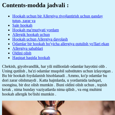
Contents-modda jadvali :
Hookah uchun bir Allergiya rivojlantirish uchun qanday
tutun, zarar va
Sale hookah
Hookah ma'muriyati yordam
Allergik hookah uchun
Hookah uchun Allergiya davolash
Odamlar bir hookah bo'yicha allergiya qutulish yo'llari ekan
Allergiya sabablari
Oldini olish
Haqiqat haqida hookah
Chekish, giyohvandlik, har yili millionlab odamlar hayotini olib .
Uning qutilish , ba'zi odamlar muqobil substitutes uchun izlayotgan .
Bu bir hookah foydalanish hisoblanadi . Ammo, ko'p odamlar bu
dori zarar olishmaydi . Katta hajmlarda, u yordamida tashqari,
osongina, bir doz olish mumkin . Buni oldini olish uchun , topish
kerak , nima bunday vaziyatlarda nima qilish , va eng muhimi
hookah allergik bo'lishi mumkin .