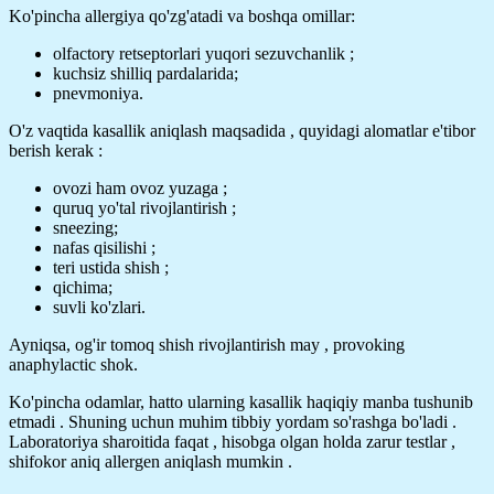
Ko'pincha allergiya qo'zg'atadi va boshqa omillar:
olfactory retseptorlari yuqori sezuvchanlik ;
kuchsiz shilliq pardalarida;
pnevmoniya.
O'z vaqtida kasallik aniqlash maqsadida , quyidagi alomatlar e'tibor
berish kerak :
ovozi ham ovoz yuzaga ;
quruq yo'tal rivojlantirish ;
sneezing;
nafas qisilishi ;
teri ustida shish ;
qichima;
suvli ko'zlari.
Ayniqsa, og'ir tomoq shish rivojlantirish may , provoking
anaphylactic shok.
Ko'pincha odamlar, hatto ularning kasallik haqiqiy manba tushunib
etmadi . Shuning uchun muhim tibbiy yordam so'rashga bo'ladi .
Laboratoriya sharoitida faqat , hisobga olgan holda zarur testlar ,
shifokor aniq allergen aniqlash mumkin .