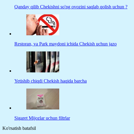
Qanday qilib Chekishni so'ng ovozini saqlab qolish uchun ?
Restoran, va Park maydoni ichida Chekish uchun jazo
Yetishib chiqdi Chekish haqida barcha
Sigaret Mijozlar uchun filtrlar
Ko'rsatish batafsil