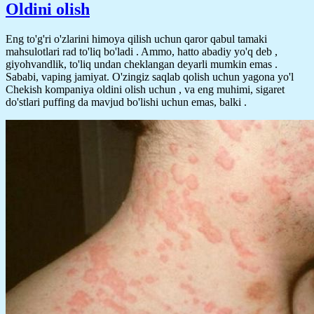
Oldini olish
Eng to'g'ri o'zlarini himoya qilish uchun qaror qabul tamaki
mahsulotlari rad to'liq bo'ladi . Ammo, hatto abadiy yo'q deb ,
giyohvandlik, to'liq undan cheklangan deyarli mumkin emas .
Sababi, vaping jamiyat. O'zingiz saqlab qolish uchun yagona yo'l
Chekish kompaniya oldini olish uchun , va eng muhimi, sigaret
do'stlari puffing da mavjud bo'lishi uchun emas, balki .