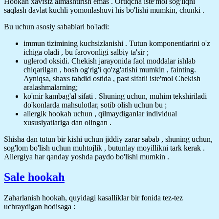
Hookah xavfsiz almashtirish emas . Ortiqcha iste'mol sog'liqni
saqlash davlat kuchli yomonlashuvi his bo'lishi mumkin, chunki .
Bu uchun asosiy sabablari bo'ladi:
immun tizimining kuchsizlanishi . Tutun komponentlarini o'z
ichiga oladi , bu farovonligi salbiy ta'sir ;
uglerod oksidi. Chekish jarayonida faol moddalar ishlab
chiqarilgan , bosh og'rig'i qo'zg'atishi mumkin , fainting.
Ayniqsa, shaxs tahdid ostida , past sifatli iste'mol Chekish
aralashmalarning;
ko'mir kambag'al sifati . Shuning uchun, muhim tekshiriladi
do'konlarda mahsulotlar, sotib olish uchun bu ;
allergik hookah uchun , qilmaydiganlar individual
xususiyatlariga dan olingan .
Shisha dan tutun bir kishi uchun jiddiy zarar sabab , shuning uchun,
sog'lom bo'lish uchun muhtojlik , butunlay moyillikni tark kerak .
Allergiya har qanday yoshda paydo bo'lishi mumkin .
Sale hookah
Zaharlanish hookah, quyidagi kasalliklar bir fonida tez-tez
uchraydigan hodisaga :