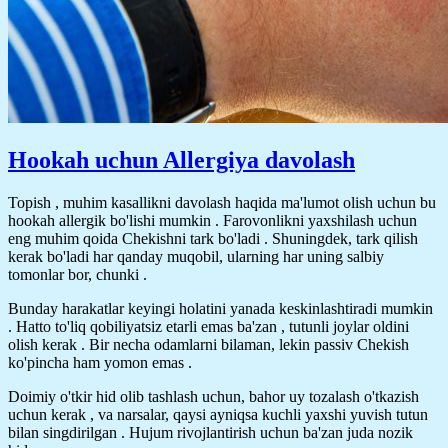
Hookah uchun Allergiya davolash
Topish , muhim kasallikni davolash haqida ma'lumot olish uchun bu
hookah allergik bo'lishi mumkin . Farovonlikni yaxshilash uchun
eng muhim qoida Chekishni tark bo'ladi . Shuningdek, tark qilish
kerak bo'ladi har qanday muqobil, ularning har uning salbiy
tomonlar bor, chunki .
Bunday harakatlar keyingi holatini yanada keskinlashtiradi mumkin
. Hatto to'liq qobiliyatsiz etarli emas ba'zan , tutunli joylar oldini
olish kerak . Bir necha odamlarni bilaman, lekin passiv Chekish
ko'pincha ham yomon emas .
Doimiy o'tkir hid olib tashlash uchun, bahor uy tozalash o'tkazish
uchun kerak , va narsalar, qaysi ayniqsa kuchli yaxshi yuvish tutun
bilan singdirilgan . Hujum rivojlantirish uchun ba'zan juda nozik