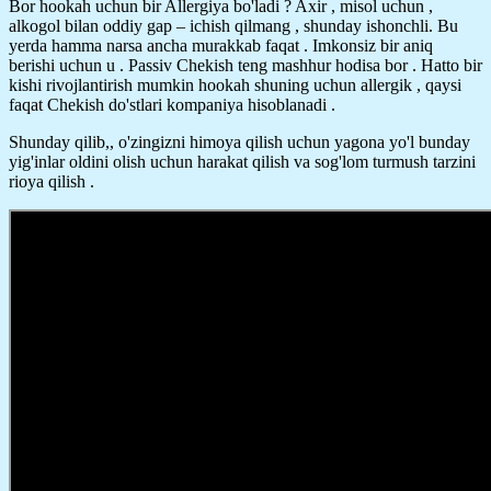
Bor hookah uchun bir Allergiya bo'ladi ? Axir , misol uchun ,
alkogol bilan oddiy gap – ichish qilmang , shunday ishonchli. Bu
yerda hamma narsa ancha murakkab faqat . Imkonsiz bir aniq
berishi uchun u . Passiv Chekish teng mashhur hodisa bor . Hatto bir
kishi rivojlantirish mumkin hookah shuning uchun allergik , qaysi
faqat Chekish do'stlari kompaniya hisoblanadi .
Shunday qilib,, o'zingizni himoya qilish uchun yagona yo'l bunday
yig'inlar oldini olish uchun harakat qilish va sog'lom turmush tarzini
rioya qilish .