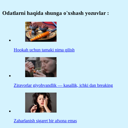
Odatlarni haqida shunga o'xshash yozuvlar :
Hookah uchun tamaki nima qilish
Ziravorlar giyohvandlik — kasallik, ichki dan breaking
Zaharlanish sigaret bir afsona emas