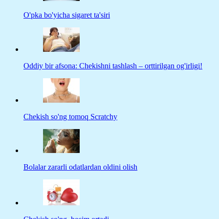
O'pka bo'yicha sigaret ta'siri
Oddiy bir afsona: Chekishni tashlash – orttirilgan og'irligi!
Chekish so'ng tomoq Scratchy
Bolalar zararli odatlardan oldini olish