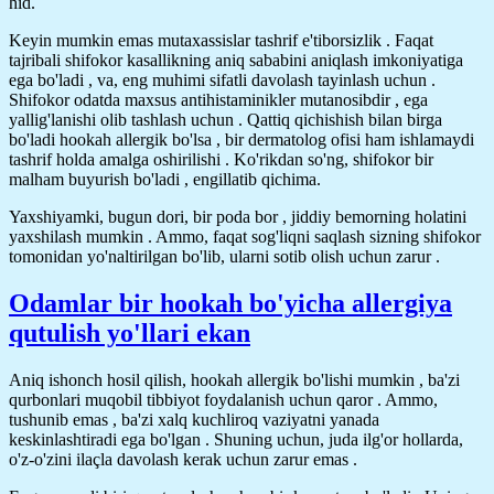
hid.
Keyin mumkin emas mutaxassislar tashrif e'tiborsizlik . Faqat
tajribali shifokor kasallikning aniq sababini aniqlash imkoniyatiga
ega bo'ladi , va, eng muhimi sifatli davolash tayinlash uchun .
Shifokor odatda maxsus antihistaminikler mutanosibdir , ega
yallig'lanishi olib tashlash uchun . Qattiq qichishish bilan birga
bo'ladi hookah allergik bo'lsa , bir dermatolog ofisi ham ishlamaydi
tashrif holda amalga oshirilishi . Ko'rikdan so'ng, shifokor bir
malham buyurish bo'ladi , engillatib qichima.
Yaxshiyamki, bugun dori, bir poda bor , jiddiy bemorning holatini
yaxshilash mumkin . Ammo, faqat sog'liqni saqlash sizning shifokor
tomonidan yo'naltirilgan bo'lib, ularni sotib olish uchun zarur .
Odamlar bir hookah bo'yicha allergiya
qutulish yo'llari ekan
Aniq ishonch hosil qilish, hookah allergik bo'lishi mumkin , ba'zi
qurbonlari muqobil tibbiyot foydalanish uchun qaror . Ammo,
tushunib emas , ba'zi xalq kuchliroq vaziyatni yanada
keskinlashtiradi ega bo'lgan . Shuning uchun, juda ilg'or hollarda,
o'z-o'zini ilaçla davolash kerak uchun zarur emas .