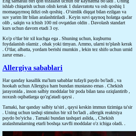
Eng samarali biri qon tozalash uchun bir kaynatma bo'ladi . Uning
ishlab chiqarish uchun olish kerak 1 dulavratotu va osh qoshiq 1
momaqaymoq ildizi osh qoshiq . O'simlik diqqat bilan ezilgan va
suv yarim litr bilan aralashtiriladi . Keyin suvi qaynoq holatga qadar
olib , salqin va ichish 100 ml ovqatdan oldin . Davolash standart
kurs uchun davom etadi 3 oy.
Ko'p o'tlar bir xil kuchga ega . Shuning uchun, kuşburnu
foydalanish olamiz , ohak yoki timyan. Ammo, ularni to'plash kerak
. O'tlar, albatta, yordam berishi mumkin , lekin tez shifo uchun umid
zarur emas .
Allergiya sabablari
Har qanday kasallik ma'lum sabablar tufayli paydo bo'ladi , va
hookah uchun Allergiya ham bundan mustasno emas . Chekish
jarayonida , inson salbiy moddalar bir poda bilan tana oziqlantirib ,
noxush oqibatlarga qo'zg'atadi qaysi .
Tamaki, har qanday salbiy ta'siri , qaysi keskin immun tizimiga ta'sir
. Uning uchun tashqi stimulus bir xil bo'ladi , allergik reaktsiya
paydo bo'yicha . Tamaki bundan tashqari aslida, , Chekish
aralashmalarning etarli boshqa xavfli moddalar o'z ichiga oladi. .