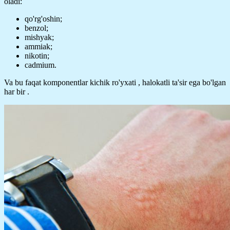
oladi:
qo'rg'oshin;
benzol;
mishyak;
ammiak;
nikotin;
cadmium.
Va bu faqat komponentlar kichik ro'yxati , halokatli ta'sir ega bo'lgan
har bir .