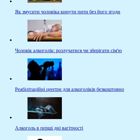
Як змусити чоловіка кинути пити без його згоди
Чоловік алкоголік: розлучатися чи зберігати сім'ю
Реабілітаційні центри для алкоголіків безкоштовно
Алкоголь в перші дні вагітності