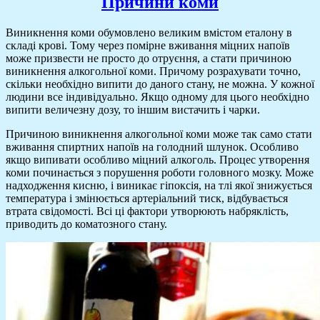
Причини коми
Виникнення коми обумовлено великим вмістом еталону в
складі крові. Тому через помірне вживання міцних напоїв
може призвести не просто до отруєння, а стати причиною
виникнення алкогольної коми. Причому розрахувати точно,
скільки необхідно випити до даного стану, не можна. У кожної
людини все індивідуально. Якщо одному для цього необхідно
випити величезну дозу, то іншим вистачить і чарки.
Причиною виникнення алкогольної коми може так само стати
вживання спиртних напоїв на голодний шлунок. Особливо
якщо випивати особливо міцний алкоголь. Процес утворення
коми починається з порушення роботи головного мозку. Може
надходження кисню, і виникає гіпоксія, на тлі якої знижується
температура і змінюється артеріальний тиск, відбувається
втрата свідомості. Всі ці фактори утворюють набряклість,
приводить до коматозного стану.