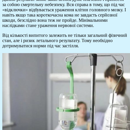
за собою смертельну небезпеку. Вся справа в тому, що під час
«відключки» відбувається ураження клітин головного мозку. І
навіть якщо така короткочасна кома не завдасть серйозної
шкоди, безслідно вона теж не пройде. Мінімальними
наслідками стане ураження нервової системи.
Від кількості випитого залежить не тільки загальний фізичний
стан, але і ризик летального результату. Тому необхідно
дотримуватися норми під час застілля.