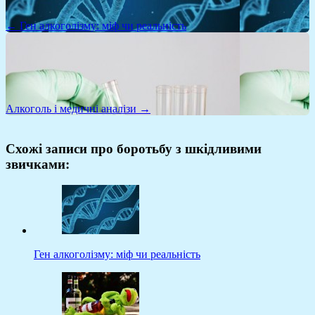
← Ген алкоголізму: міф чи реальність
Алкоголь і медичні аналізи →
Схожі записи про боротьбу з шкідливими
звичками:
Ген алкоголізму: міф чи реальність