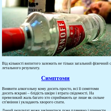
Від кількості випитого залежить не тільки загальний фізичний с
летального результату.
Симптоми
Виявити алкогольну кому досить просто, всі її симптоми
досить яскраві – блідість шкіри і втрата свідомості. На
превеликий жаль багато хто сприймають це лише як сильне
сп'яніння і укладають хворого спати.
Даний результат може закінчитися дуже плачевно і принести