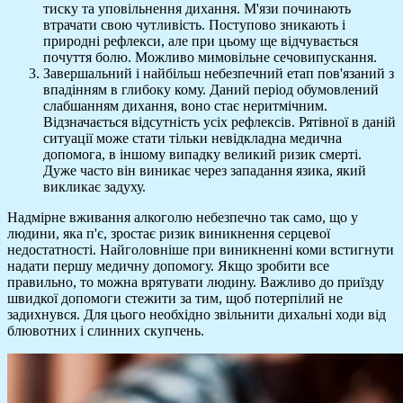
тиску та уповільнення дихання. М'язи починають
втрачати свою чутливість. Поступово зникають і
природні рефлекси, але при цьому ще відчувається
почуття болю. Можливо мимовільне сечовипускання.
Завершальний і найбільш небезпечний етап пов'язаний з
впадінням в глибоку кому. Даний період обумовлений
слабшанням дихання, воно стає неритмічним.
Відзначається відсутність усіх рефлексів. Рятівної в даній
ситуації може стати тільки невідкладна медична
допомога, в іншому випадку великий ризик смерті.
Дуже часто він виникає через западання язика, який
викликає задуху.
Надмірне вживання алкоголю небезпечно так само, що у
людини, яка п'є, зростає ризик виникнення серцевої
недостатності. Найголовніше при виникненні коми встигнути
надати першу медичну допомогу. Якщо зробити все
правильно, то можна врятувати людину. Важливо до приїзду
швидкої допомоги стежити за тим, щоб потерпілий не
задихнувся. Для цього необхідно звільнити дихальні ходи від
блювотних і слинних скупчень.