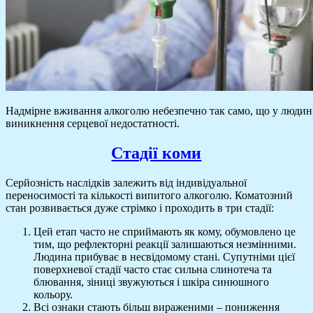
Надмірне вживання алкоголю небезпечно так само, що у людини,
виникнення серцевої недостатності.
Стадії коми
Серйозність наслідків залежить від індивідуальної
переносимості та кількості випитого алкоголю. Коматозний
стан розвивається дуже стрімко і проходить в три стадії:
Цей етап часто не сприймають як кому, обумовлено це
тим, що рефлекторні реакції залишаються незмінними.
Людина прибуває в несвідомому стані. Супутніми цієї
поверхневої стадії часто стає сильна слинотеча та
блювання, зіниці звужуються і шкіра синюшного
кольору.
Всі ознаки стають більш вираженими – пониження