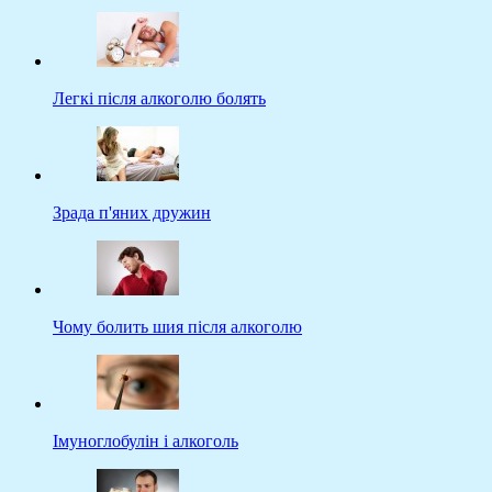
Легкі після алкоголю болять
Зрада п'яних дружин
Чому болить шия після алкоголю
Імуноглобулін і алкоголь