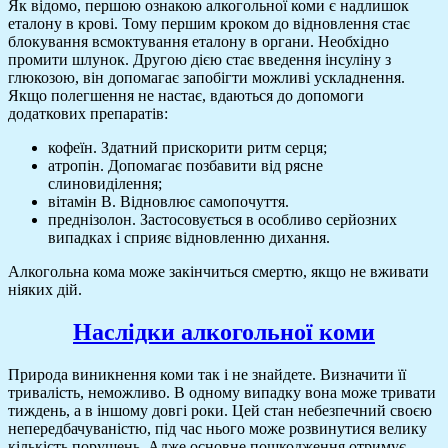
Як відомо, першою ознакою алкогольної коми є надлишок
еталону в крові. Тому першим кроком до відновлення стає
блокування всмоктування еталону в органи. Необхідно
промити шлунок. Другою дією стає введення інсуліну з
глюкозою, він допомагає запобігти можливі ускладнення.
Якщо полегшення не настає, вдаються до допомоги
додаткових препаратів:
кофеїн. Здатний прискорити ритм серця;
атропін. Допомагає позбавити від рясне
слиновиділення;
вітамін В. Відновлює самопочуття.
преднізолон. Застосовується в особливо серйозних
випадках і сприяє відновленню дихання.
Алкогольна кома може закінчиться смертю, якщо не вживати
ніяких дій.
Наслідки алкогольної коми
Природа виникнення коми так і не знайдете. Визначити її
тривалість, неможливо. В одному випадку вона може тривати
тиждень, а в іншому довгі роки. Цей стан небезпечний своєю
непередбачуваністю, під час нього може розвинутися велику
кількість порушень. Адже основне пошкодження отримує