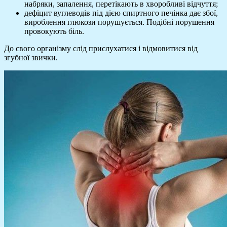
набряки, запалення, перетікають в хворобливі відчуття;
дефіцит вуглеводів під дією спиртного печінка дає збої,
вироблення глюкози порушується. Подібні порушення
провокують біль.
До свого організму слід прислухатися і відмовитися від
згубної звички.