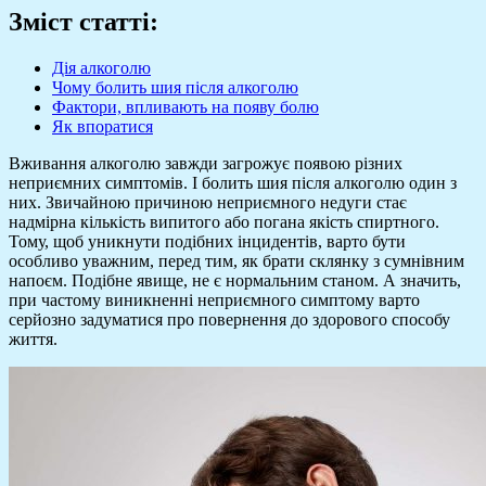
Зміст статті:
Дія алкоголю
Чому болить шия після алкоголю
Фактори, впливають на появу болю
Як впоратися
Вживання алкоголю завжди загрожує появою різних
неприємних симптомів. І болить шия після алкоголю один з
них. Звичайною причиною неприємного недуги стає
надмірна кількість випитого або погана якість спиртного.
Тому, щоб уникнути подібних інцидентів, варто бути
особливо уважним, перед тим, як брати склянку з сумнівним
напоєм. Подібне явище, не є нормальним станом. А значить,
при частому виникненні неприємного симптому варто
серйозно задуматися про повернення до здорового способу
життя.