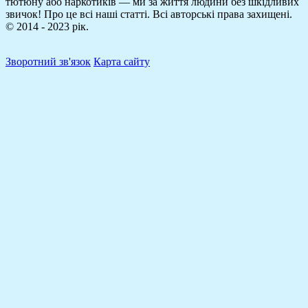
тютюну або наркотиків — ми за життя людини без шкідливих
звичок! Про це всі наші статті.
Всі авторські права захищені.
© 2014 - 2023 рік.
Зворотний зв'язок
Карта сайту