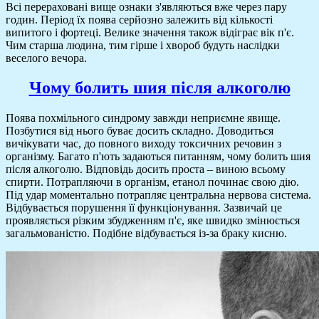
Всі перераховані вище ознаки з'являються вже через пару
годин. Період їх поява серйозно залежить від кількості
випитого і фортеці. Велике значення також відіграє вік п'є.
Чим старша людина, тим гірше і хвороб будуть наслідки
веселого вечора.
Чому болить шия після алкоголю
Поява похмільного синдрому завжди неприємне явище.
Позбутися від нього буває досить складно. Доводиться
вичікувати час, до повного виходу токсичних речовин з
організму. Багато п'ють задаються питанням, чому болить шия
після алкоголю. Відповідь досить проста – виною всьому
спирти. Потрапляючи в організм, етанол починає свою дію.
Під удар моментально потрапляє центральна нервова система.
Відбувається порушення її функціонування. Зазвичай це
проявляється різким збудженням п'є, яке швидко змінюється
загальмованістю. Подібне відбувається із-за браку кисню.