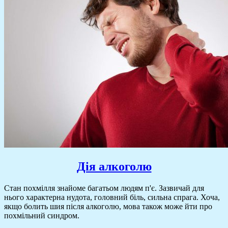
Дія алкоголю
Стан похмілля знайоме багатьом людям п'є. Зазвичай для
нього характерна нудота, головний біль, сильна спрага. Хоча,
якщо болить шия після алкоголю, мова також може йти про
похмільний синдром.