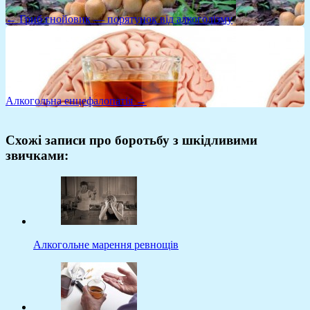
← Гриб гнойовик — порятунок від алкоголізму
Алкогольна енцефалопатія →
Схожі записи про боротьбу з шкідливими
звичками:
Алкогольне марення ревнощів