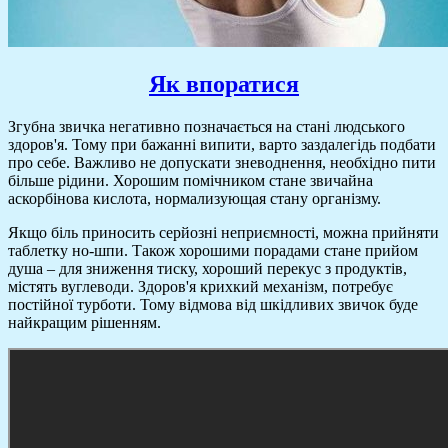
Як впоратися
Згубна звичка негативно позначається на стані людського
здоров'я. Тому при бажанні випити, варто заздалегідь подбати
про себе. Важливо не допускати зневоднення, необхідно пити
більше рідини. Хорошим помічником стане звичайна
аскорбінова кислота, нормализующая стану організму.
Якщо біль приносить серйозні неприємності, можна прийняти
таблетку но-шпи. Також хорошими порадами стане прийом
душа – для зниження тиску, хороший перекус з продуктів,
містять вуглеводи. Здоров'я крихкий механізм, потребує
постійної турботи. Тому відмова від шкідливих звичок буде
найкращим рішенням.