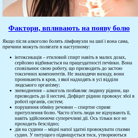
Фактори, впливають на появу болю
Якщо після алкоголю болять лімфовузли на шиї і вона сама,
причини можуть полягати в наступному:
інтоксикація – етиловий спирт навіть в малих дозах,
серйозно відбивається на працездатності печінки. Вона
сповільнює свою роботу, що призводить до застою
токсичних компонентів. Не знаходячи виходу, вони
проникають в кров, з якої надходять в усі відділи
людського організму;
зневоднення – алкоголь позбавляє людину рідини, що
призводить до її нестачі. Дефіцит рідини провокує збої в
роботі органів, систем;
порушення обміну речовин – спиртне сприяє
притуплення болю. Часто п'ють люди не відчувають її,
навіть здійснюючи суперечливі дії. Ось тільки все не
проходить безслідно;
дія на судини – міцні напої здатні провокувати спазми
судин. У питущого підвищується тиск, утворюються