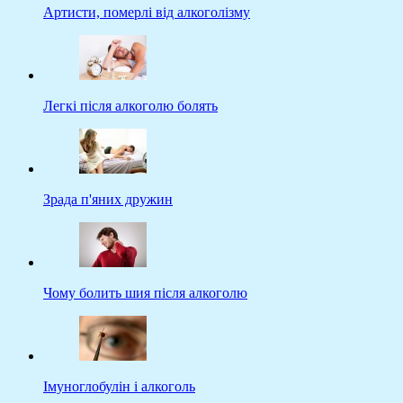
Артисти, померлі від алкоголізму
Легкі після алкоголю болять
Зрада п'яних дружин
Чому болить шия після алкоголю
Імуноглобулін і алкоголь