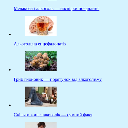
Мелаксен і алкоголь — наслідки поєднання
Алкогольна енцефалопатія
Гриб гнойовик — порятунок від алкоголізму
Скільки живе алкоголік — сумний факт