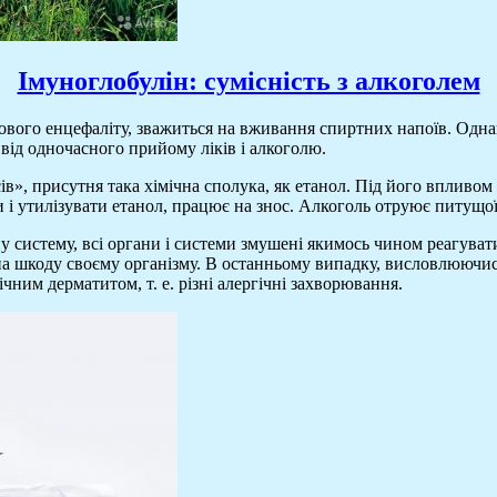
Імуноглобулін: сумісність з алкоголем
ового енцефаліту, зважиться на вживання спиртних напоїв. Одн
від одночасного прийому ліків і алкоголю.
сів», присутня така хімічна сполука, як етанол. Під його впливом
и і утилізувати етанол, працює на знос. Алкоголь отруює питущо
ну систему, всі органи і системи змушені якимось чином реагува
на шкоду своєму організму. В останньому випадку, висловлюючис
чним дерматитом, т. е. різні алергічні захворювання.