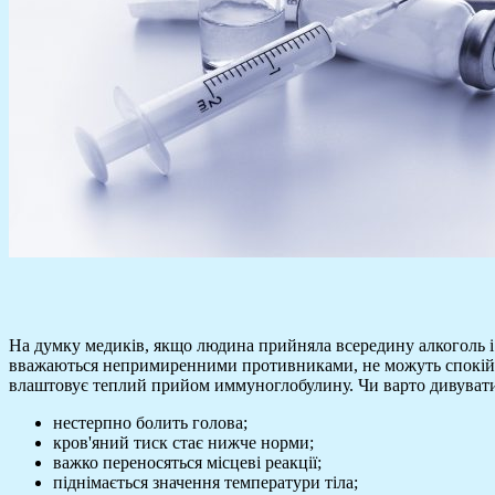
На думку медиків, якщо людина прийняла всередину алкоголь і 
вважаються непримиренними противниками, не можуть спокійно
влаштовує теплий прийом иммуноглобулину. Чи варто дивуватися
нестерпно болить голова;
кров'яний тиск стає нижче норми;
важко переносяться місцеві реакції;
піднімається значення температури тіла;