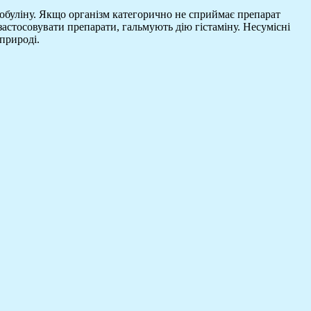
лобуліну. Якщо організм категорично не сприймає препарат
 застосовувати препарати, гальмують дію гістаміну. Несумісні
 природі.