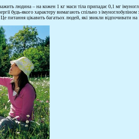
важить людина – на кожен 1 кг маси тіла припадає 0,1 мг імуног
алергії будь-якого характеру вимагають спільно з імуноглобуліном
? Це питання цікавить багатьох людей, які звикли відпочивати на