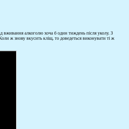
від вживання алкоголю хоча б один тиждень після уколу. З
Коли ж знову вкусить кліщ, то доведеться виконувати ті ж