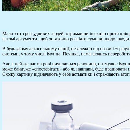
Мало хто з розсудливих людей, отримавши ін'єкцію проти кліщ
вагомі аргументи, щоб остаточно розвіяти сумніви щодо шкоди 
В будь-якому алкогольному напої, незалежно від назви і «граду
системи, у тому числі імунна. Печінка, намагаючись переробит
Але в цей же час в крові виявляється речовина, стимулює імун
може байдуже «спостерігати» або ж, навпаки, буде працювати 
Схожу картину відзначають у себе астматики і страждають атопі