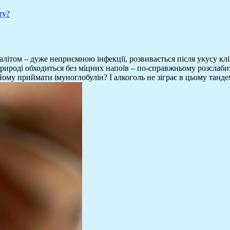
ту?
літом – дуже неприємною інфекції, розвивається після укусу кл
 природі обходиться без міцних напоїв – по-справжньому розслаб
ому приймати імуноглобулін? І алкоголь не зіграє в цьому танде