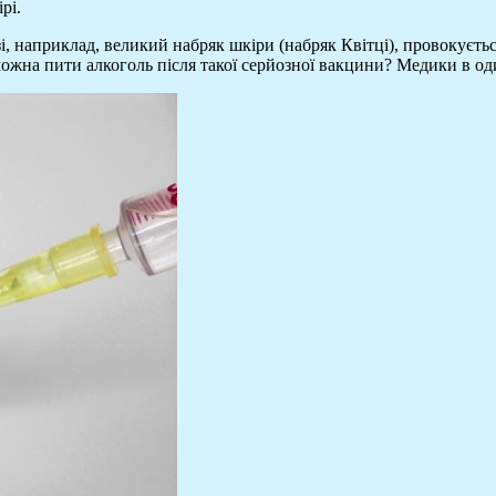
рі.
і, наприклад, великий набряк шкіри (набряк Квітці), провокуєть
можна пити алкоголь після такої серйозної вакцини? Медики в од