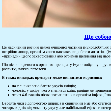
Що собою 
Це насичений розчин деякої очищеної частини імуноглобуліну. 
потрібно донор, організм якого навчився виробляти антитіла (і
«принади» цього захворювання або отримав щеплення від ньог
Під дією введеного в організм препарату імуноглобуліну вірус 
розвитку важкої патології.
В таких випадках препарат може виявитися корисним:
на тілі виявлено багато укусів кліщів;
чоловік, у шкіру якого вчепився кліщ, раніше не прищеп
через 4-6 тижнів після потрапляння в організм інфекції зн
Вводять ліки з допомогою шприца в сідничний м'яз або стегно
чотирьох днів від моменту укусу, але найбільший ефект спостері