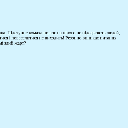
іща. Підступне комаха полює на нічого не підозрюють людей,
итися і повеселитися не виходить! Резонно виникає питання
мі злий жарт?