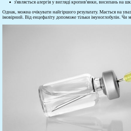
з'являється алергія у вигляді кропив'янки, висипань на шкі
Однак, можна очікувати найгіршого результату. Мається на уваз
імовірний. Від енцефаліту допоможе тільки імуноглобулін. Чи 