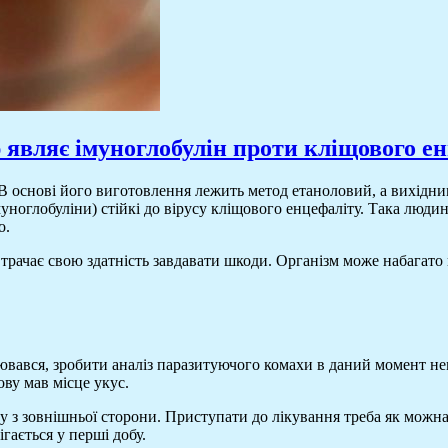
являє імуноглобулін проти кліщового е
В основі його виготовлення лежить метод етаноловий, а вихідним
муноглобуліни) стійкі до вірусу кліщового енцефаліту. Така людин
о.
втрачає свою здатність завдавати шкоди. Організм може набагато
лювався, зробити аналіз паразитуючого комахи в даний момент н
ову мав місце укус.
ву з зовнішньої сторони. Приступати до лікування треба як мож
гається у перші добу.