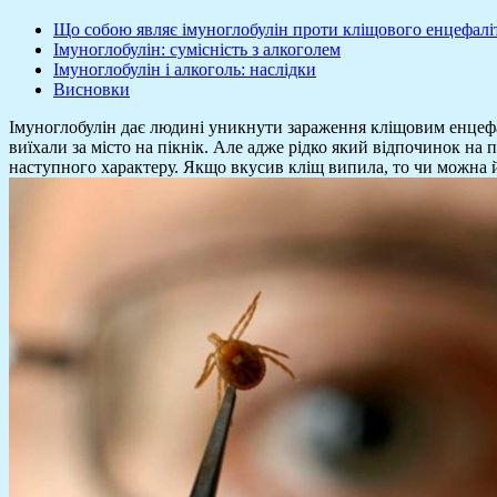
Що собою являє імуноглобулін проти кліщового енцефалі
Імуноглобулін: сумісність з алкоголем
Імуноглобулін і алкоголь: наслідки
Висновки
Імуноглобулін дає людині уникнути зараження кліщовим енцефа
виїхали за місто на пікнік. Але адже рідко який відпочинок на
наступного характеру. Якщо вкусив кліщ випила, то чи можна й