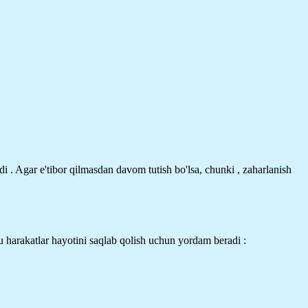
di . Agar e'tibor qilmasdan davom tutish bo'lsa, chunki , zaharlanish
bu harakatlar hayotini saqlab qolish uchun yordam beradi :