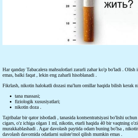
Har qanday Tabacalera mahsulotlari zararli zahar ko'p bo'ladi . Olish ic
emas, balki faqat , lekin eng zaharli hisoblanadi .
Fikrlash, nikotin halokatli dozasi ma'lum omillar haqida bilish kerak
tana massasi;
fiziologik xususiyatlari;
nikotin doza .
Tajribalar bir qator isbotladi , tanasida kontsentratsiyasi bo'lishi uc
cigars, o'z ichiga olgan 1 ml, nikotin, etarli haqida 40 bir vaqtning o'
murakkablashadi . Agar davolash paytida odam buning bo'lsa , nikotin h
davolash davomida odatlarni suiiste'mol qilish mumkin emas .