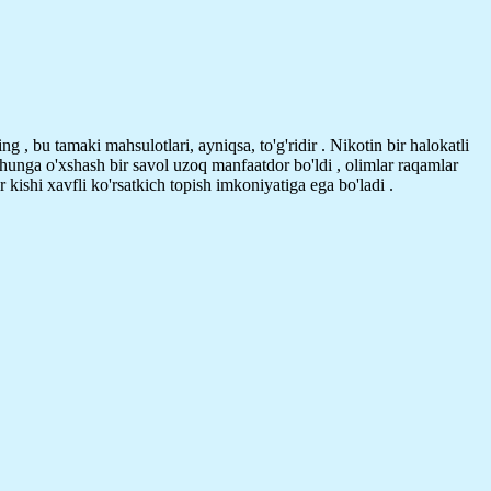
g , bu tamaki mahsulotlari, ayniqsa, to'g'ridir . Nikotin bir halokatli
Shunga o'xshash bir savol uzoq manfaatdor bo'ldi , olimlar raqamlar
r kishi xavfli ko'rsatkich topish imkoniyatiga ega bo'ladi .