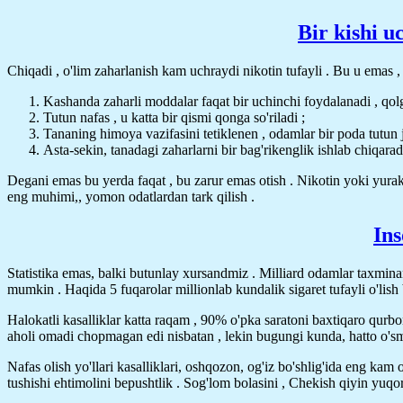
Bir kishi u
Chiqadi , o'lim zaharlanish kam uchraydi nikotin tufayli . Bu u emas
Kashanda zaharli moddalar faqat bir uchinchi foydalanadi , qo
Tutun nafas , u katta bir qismi qonga so'riladi ;
Tananing himoya vazifasini tetiklenen , odamlar bir poda tutun j
Asta-sekin, tanadagi zaharlarni bir bag'rikenglik ishlab chiqaradi
Degani emas bu yerda faqat , bu zarur emas otish . Nikotin yoki yurak
eng muhimi,, yomon odatlardan tark qilish .
Ins
Statistika emas, balki butunlay xursandmiz . Milliard odamlar taxmina
mumkin . Haqida 5 fuqarolar millionlab kundalik sigaret tufayli o'li
Halokatli kasalliklar katta raqam , 90% o'pka saratoni baxtiqaro qurbo
aholi omadi chopmagan edi nisbatan , lekin bugungi kunda, hatto o'smi
Nafas olish yo'llari kasalliklari, oshqozon, og'iz bo'shlig'ida eng kam
tushishi ehtimolini bepushtlik . Sog'lom bolasini , Chekish qiyin yuqor