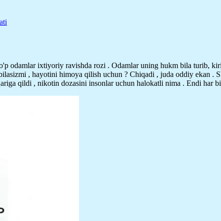
ati
ko'p odamlar ixtiyoriy ravishda rozi . Odamlar uning hukm bila turib, kirin
 bilasizmi , hayotini himoya qilish uchun ? Chiqadi , juda oddiy ekan . 
ariga qildi , nikotin dozasini insonlar uchun halokatli nima . Endi har bi