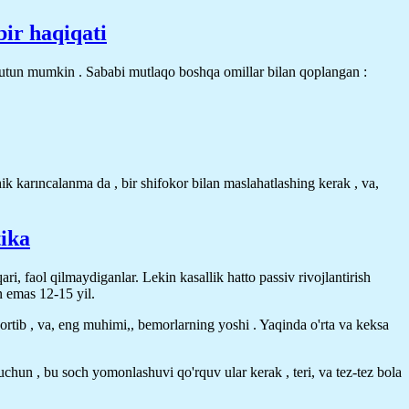
bir haqiqati
 tutun mumkin . Sababi mutlaqo boshqa omillar bilan qoplangan :
k karıncalanma da , bir shifokor bilan maslahatlashing kerak , va,
tika
, faol qilmaydiganlar. Lekin kasallik hatto passiv rivojlantirish
n emas 12-15 yil.
 ortib , va, eng muhimi,, bemorlarning yoshi . Yaqinda o'rta va keksa
 uchun , bu soch yomonlashuvi qo'rquv ular kerak , teri, va tez-tez bola