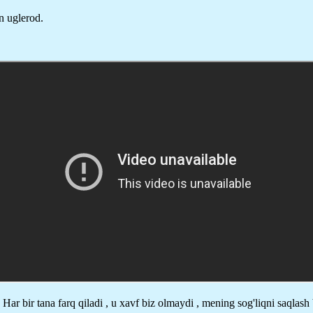
an uglerod.
Har bir tana farq qiladi , u xavf biz olmaydi , mening sog'liqni saqlash