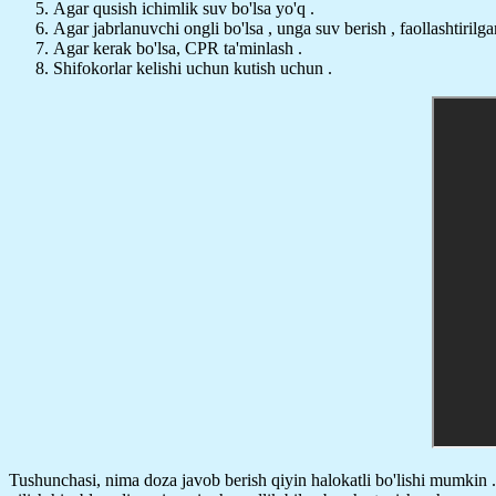
Agar qusish ichimlik suv bo'lsa yo'q .
Agar jabrlanuvchi ongli bo'lsa , unga suv berish , faollashtirilg
Agar kerak bo'lsa, CPR ta'minlash .
Shifokorlar kelishi uchun kutish uchun .
Tushunchasi, nima doza javob berish qiyin halokatli bo'lishi mumkin . 