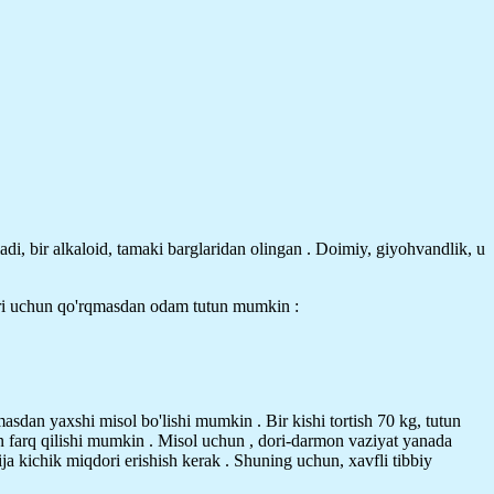
'ladi, bir alkaloid, tamaki barglaridan olingan . Doimiy, giyohvandlik, u
tlari uchun qo'rqmasdan odam tutun mumkin :
masdan yaxshi misol bo'lishi mumkin . Bir kishi tortish 70 kg, tutun
ridan farq qilishi mumkin . Misol uchun , dori-darmon vaziyat yanada
ja kichik miqdori erishish kerak . Shuning uchun, xavfli tibbiy