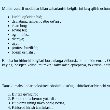
Muhim zararli moddalar bilan zaharlanish belgilarini farq qilish uchun
kuchli og'zidan hid;
davlatimiz rahbari qattiq og'riq ;
charchoq;
sovuq ter;
og'ir nafas;
diareya;
qayt;
profuse buzilishi;
bosim oshishi .
Barcha bu birinchi belgilari bor , ularga e'tiborsizlik mumkin emas . 
keyingi bosqich kelishi mumkin : talvasalar, epilepsiya, to'xtatish, naf
Tamaki mahsulotlari toksisitesi shohidlik so'ng , shifokorlar birinchi
Bir tez qo'ng'iroq .
Bir tomonda bemor yotardi .
Bu vomit uning havo ochiq bo'lsa, .
Kislorod kirish ta'minlash .