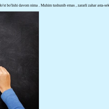
 do'st bo'lishi davom nima . Muhim tushunib emas , zararli zahar asta-sek