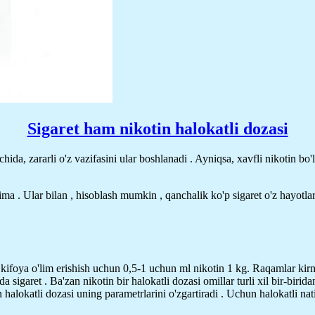
Sigaret ham nikotin halokatli dozasi
hida, zararli o'z vazifasini ular boshlanadi . Ayniqsa, xavfli nikotin bo
 nima . Ular bilan , hisoblash mumkin , qanchalik ko'p sigaret o'z hayo
hun kifoya o'lim erishish uchun 0,5-1 uchun ml nikotin 1 kg. Raqamlar kir
zida sigaret . Ba'zan nikotin bir halokatli dozasi omillar turli xil bir-bi
alokatli dozasi uning parametrlarini o'zgartiradi . Uchun halokatli nati