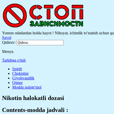
Yomon odatlardan holda hayot ! Nihoyat, ichimlik to'xtatish uchun qa
Savol
Qidiruv:
Menyu
Tarkibga o'tish
Spirtli
Chekishni
Giyohvandlik
Qimor
Modda suiiste'mol
Nikotin halokatli dozasi
Contents-modda jadvali :