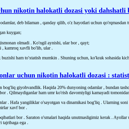
chun nikotin halokatli dozasi yoki dahshatli 
 , odamlar, deb bilaman , qanday qilib, o'z hayotlari uchun qo'rqmasdan
lgan kuygan;
ismonan olmadi . Ko'ngil aynishi, ular bor , qayt;
 , kamroq xavfli bo'lib, ular .
 buzishi ham to'xtatish mumkin . Shuning uchun, ko'krak sohasida kichi
onlar uchun nikotin halokatli dozasi : statis
n bog'liq giyohvandlik. Haqida 20% dunyoning odamlar , bundan tashqari
sh bor . Qilmaydiganlar ham umr ko'rish davomiyligi kamayadi tomonida
nlar . Hafa yangiliklar o'sayotgan va dinamikasi bog'liq . Ularning soni
rlar xavf bor .
 oqibatlari bor . Saraton o'smalari haqida unutmasligimiz kerak . Ayollar
i tajribaga ega .