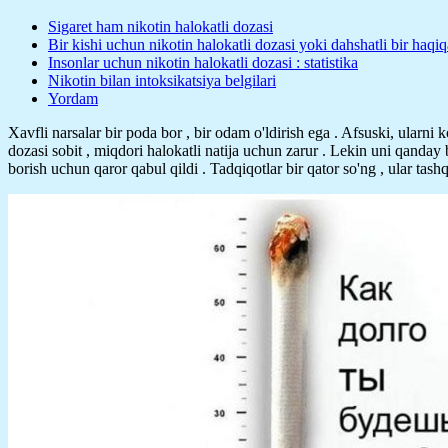
Sigaret ham nikotin halokatli dozasi
Bir kishi uchun nikotin halokatli dozasi yoki dahshatli bir haqiq
Insonlar uchun nikotin halokatli dozasi : statistika
Nikotin bilan intoksikatsiya belgilari
Yordam
Xavfli narsalar bir poda bor , bir odam o'ldirish ega . Afsuski, ularni 
dozasi sobit , miqdori halokatli natija uchun zarur . Lekin uni qanday
borish uchun qaror qabul qildi . Tadqiqotlar bir qator so'ng , ular tashq