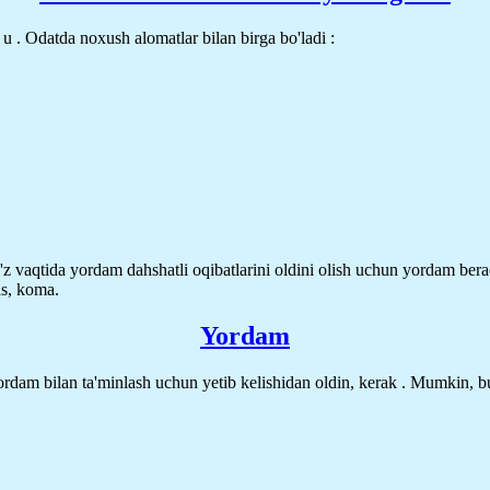
 u . Odatda noxush alomatlar bilan birga bo'ladi :
O'z vaqtida yordam dahshatli oqibatlarini oldini olish uchun yordam bera
as, koma.
Yordam
 yordam bilan ta'minlash uchun yetib kelishidan oldin, kerak . Mumkin, 