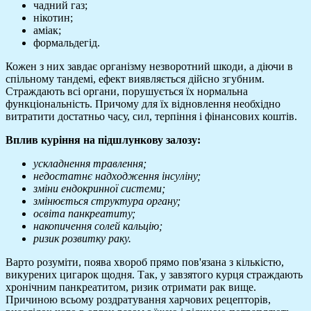
чадний газ;
нікотин;
аміак;
формальдегід.
Кожен з них завдає організму незворотний шкоди, а діючи в
спільному тандемі, ефект виявляється дійсно згубним.
Страждають всі органи, порушується їх нормальна
функціональність. Причому для їх відновлення необхідно
витратити достатньо часу, сил, терпіння і фінансових коштів.
Вплив куріння на підшлункову залозу:
ускладнення травлення;
недостатнє надходження інсуліну;
зміни ендокринної системи;
змінюється структура органу;
освіта панкреатиту;
накопичення солей кальцію;
ризик розвитку раку.
Варто розуміти, поява хвороб прямо пов'язана з кількістю,
викурених цигарок щодня. Так, у завзятого курця страждають
хронічним панкреатитом, ризик отримати рак вище.
Причиною всьому роздратування харчових рецепторів,