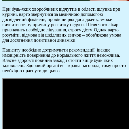
При будь-яких хворобливих відчуттів в області шлунка при
курінні, варто звернутися за медичною допомогою
досвідчений фахівець, провівши ряд досліджень, зможе
виявити точну причину розвитку недуги. Після чого лікар
призначить необхідне лікування, строгу дієту. Однак варто
розуміти, відмова від шкідливих звичок – обов'язкова умова
для досягнення позитивної динаміки.
Пацієнту необхідно дотримувати рекомендації, інакше
ймовірність повернення до нормального життя неможлива.
Власне здоров'я повинна завжди стояти вище будь-яких
задоволень. Здоровий організм – краща нагорода, тому просто
необхідно прагнути до цього.