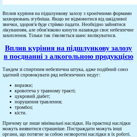
Вплив куріння на підшлункову залозу з хронічними формами
захворювань згубніша. Якщо не відмовитися від шкідливої
звички, здоров'я буде стрімко падати. Необхідно зайнятися
лікуванням, але обов'язково кинути назавжди своє небезпечне
захоплення. Тільки так з'являється шанс вилікуватися.
Вплив куріння на підшлункову залозу
в поєднанні з алкогольною продукцією
Тандем зі спиртним небезпечна штука, адже подібний союз
здатний спровокувати ряд небезпечних недуг:
виразки;
кровотеча у травному тракті;
цукровий діабет;
порушення травлення;
тромбоз;
кісти.
Причому це лише мінімальні наслідки. На практиці наслідки
можуть виявитися страшніше. Постраждати можуть інші
органи, що потягне за собою незворотні наслідки в їх роботі.