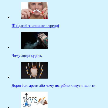
Шкідливі звички не в тренді
Чому люди курять
Дорогі сигарети або чому потрібно кинути палити