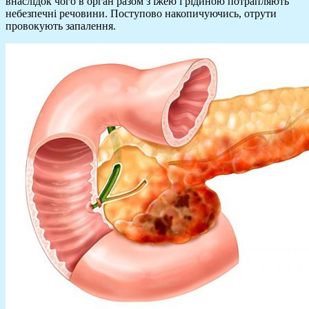
внаслідок чого в орган разом з їжею і рідиною потрапляють
небезпечні речовини. Поступово накопичуючись, отрути
провокують запалення.