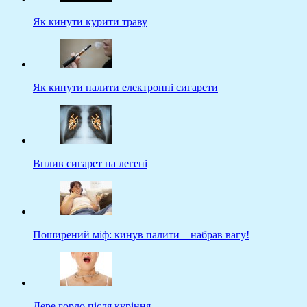
Як кинути курити траву
Як кинути палити електронні сигарети
Вплив сигарет на легені
Поширений міф: кинув палити – набрав вагу!
Дере горло після куріння