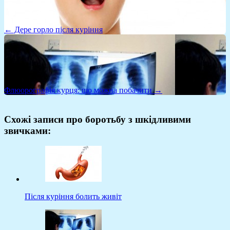
← Дере горло після куріння
Флюорографія курця: що можна побачити →
Схожі записи про боротьбу з шкідливими
звичками:
Після куріння болить живіт