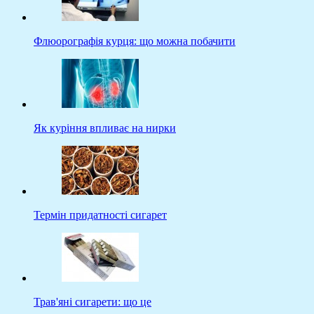
Флюорографія курця: що можна побачити
Як куріння впливає на нирки
Термін придатності сигарет
Трав'яні сигарети: що це