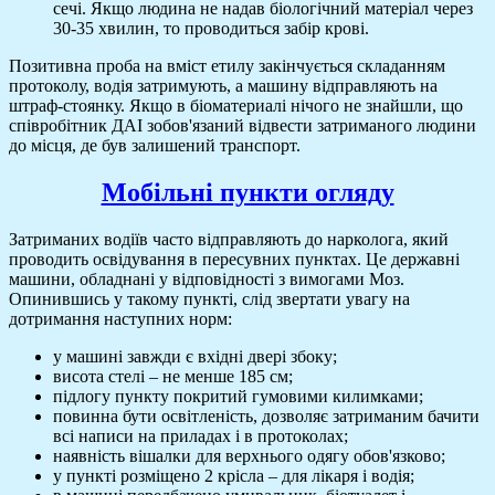
сечі. Якщо людина не надав біологічний матеріал через
30-35 хвилин, то проводиться забір крові.
Позитивна проба на вміст етилу закінчується складанням
протоколу, водія затримують, а машину відправляють на
штраф-стоянку. Якщо в біоматериалі нічого не знайшли, що
співробітник ДАІ зобов'язаний відвести затриманого людини
до місця, де був залишений транспорт.
Мобільні пункти огляду
Затриманих водіїв часто відправляють до нарколога, який
проводить освідування в пересувних пунктах. Це державні
машини, обладнані у відповідності з вимогами Моз.
Опинившись у такому пункті, слід звертати увагу на
дотримання наступних норм:
у машині завжди є вхідні двері збоку;
висота стелі – не менше 185 см;
підлогу пункту покритий гумовими килимками;
повинна бути освітленість, дозволяє затриманим бачити
всі написи на приладах і в протоколах;
наявність вішалки для верхнього одягу обов'язково;
у пункті розміщено 2 крісла – для лікаря і водія;