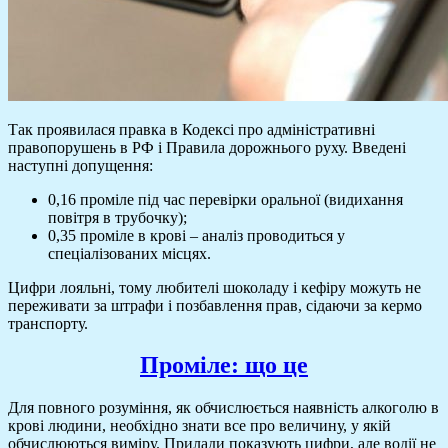
Так проявилася правка в Кодексі про адміністративні
правопорушень в РФ і Правила дорожнього руху. Введені
наступні допущення:
0,16 проміле під час перевірки оральної (видихання
повітря в трубочку);
0,35 проміле в крові – аналіз проводиться у
спеціалізованих місцях.
Цифри лояльні, тому любителі шоколаду і кефіру можуть не
переживати за штрафи і позбавлення прав, сідаючи за кермо
транспорту.
Проміле: що це
Для повного розуміння, як обчислюється наявність алкоголю в
крові людини, необхідно знати все про величину, у якій
обчислюються виміру. Прилади показують цифри, але водії не