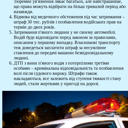
Тюремне ув'язнення лякає багатьох, але найстрашніше,
що права можуть відібрати на більш тривалий період або
назавжди.
Відмова від медичного обстеження під час затримання –
штраф 30 тис. рублів і позбавлення водійських прав на
термін до двох років.
Затримання п'яного людини у не своєму автомобілі.
Водій буде відповідати перед законом за правилами,
описаним у першому випадку. Власникові транспорту
теж доведеться заплатити штраф за несумлінне
ставлення до передачі машини безвідповідальному
людині.
ДТП з вини п'яного водія з потерпілими третіми
особами – кримінальна відповідальність та позбавлення
волі після судового вироку. Штрафи також
накладаються, все залежить від ступеня тяжкості стану
людей, стали жертвами у пригоді на дорозі.