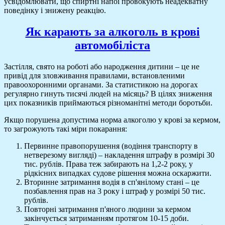
усвідомлювати, що спиртні напої провокують неадекватну
поведінку і знижену реакцію.
Як карають за алкоголь в крові
автомобіліста
Застілля, свято на роботі або народження дитини – це не
привід для зловживання правилами, встановленими
правоохоронними органами. За статистикою на дорогах
регулярно гинуть тисячі людей на місяць? В цілях зниження
цих показників приймаються різноманітні методи боротьби.
Якщо порушена допустима норма алкоголю у крові за кермом,
то загрожують такі міри покарання:
Первинне правопорушення (водіння транспорту в
нетверезому вигляді) – накладення штрафу в розмірі 30
тис. рублів. Права теж забирають на 1,2-2 року, у
рідкісних випадках судове рішення можна оскаржити.
Вторинне затримання водія в сп'янілому стані – це
позбавлення прав на 3 року і штраф у розмірі 50 тис.
рублів.
Повторні затримання п'яного людини за кермом
закінчується затриманням протягом 10-15 доби.