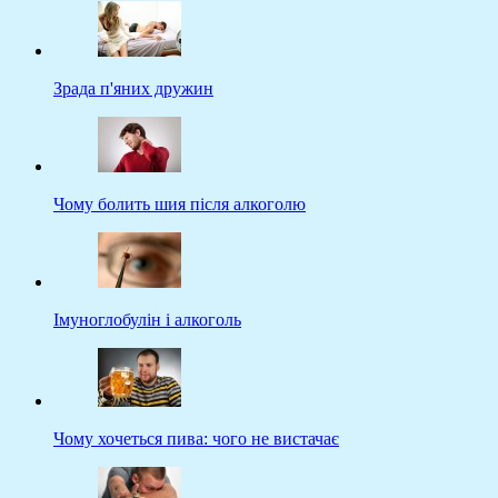
Зрада п'яних дружин
Чому болить шия після алкоголю
Імуноглобулін і алкоголь
Чому хочеться пива: чого не вистачає