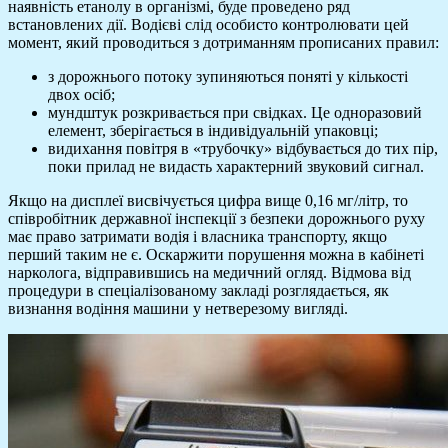
наявність етанолу в організмі, буде проведено ряд
встановлених дії. Водієві слід особисто контролювати цей
момент, який проводиться з дотриманням прописаних правил:
з дорожнього потоку зупиняються поняті у кількості
двох осіб;
мундштук розкривається при свідках. Це одноразовий
елемент, зберігається в індивідуальній упаковці;
видихання повітря в «трубочку» відбувається до тих пір,
поки прилад не видасть характерний звуковий сигнал.
Якщо на дисплеї висвічується цифра вище 0,16 мг/літр, то
співробітник державної інспекції з безпеки дорожнього руху
має право затримати водія і власника транспорту, якщо
перший таким не є. Оскаржити порушення можна в кабінеті
нарколога, відправившись на медичний огляд. Відмова від
процедури в спеціалізованому закладі розглядається, як
визнання водіння машини у нетверезому вигляді.