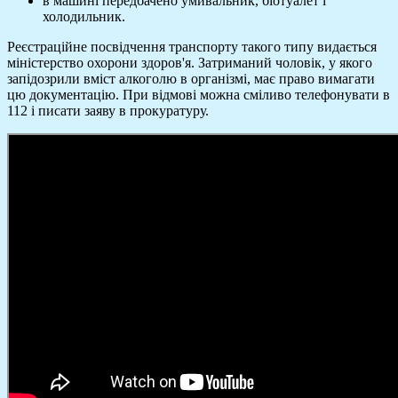
в машині передбачено умивальник, біотуалет і
холодильник.
Реєстраційне посвідчення транспорту такого типу видається
міністерство охорони здоров'я. Затриманий чоловік, у якого
запідозрили вміст алкоголю в організмі, має право вимагати
цю документацію. При відмові можна сміливо телефонувати в
112 і писати заяву в прокуратуру.