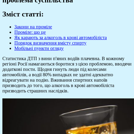
Зміст статті:
Закони на проміле
Проміле: що це
Як карають за алкоголь в крові автомобіліста
Порядок визначення вмісту спирту
Мобільні пункти огляду
Статистика ДТП з вини п'яних водіїв плачевна. В кожному
регіоні Росії намагаються боротися з цією проблемою, вводячи
додаткові пости. Щодня гинуть люди під колесами
автомобілів, а водії 80% випадках не здатні адекватно
відреагувати на подію. Вживання спиртних напоїв
призводить до того, що алкоголь в крові автомобіліста
призводить страшних наслідків.