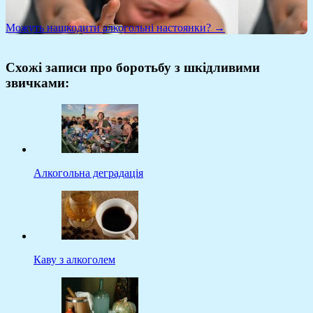
Можуть нашкодити алкогольні настоянки? →
Схожі записи про боротьбу з шкідливими
звичками:
Алкогольна деградація
Каву з алкоголем