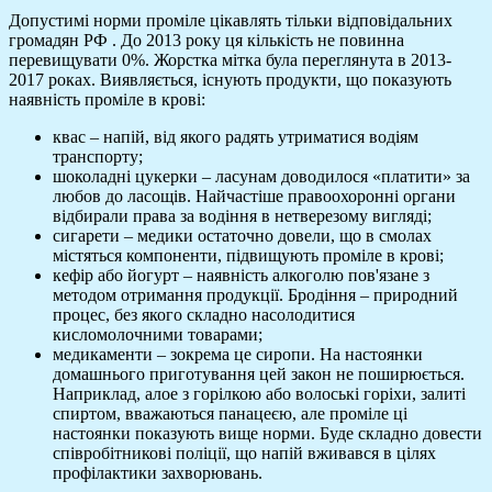
Допустимі норми проміле цікавлять тільки відповідальних
громадян РФ . До 2013 року ця кількість не повинна
перевищувати 0%. Жорстка мітка була переглянута в 2013-
2017 роках. Виявляється, існують продукти, що показують
наявність проміле в крові:
квас – напій, від якого радять утриматися водіям
транспорту;
шоколадні цукерки – ласунам доводилося «платити» за
любов до ласощів. Найчастіше правоохоронні органи
відбирали права за водіння в нетверезому вигляді;
сигарети – медики остаточно довели, що в смолах
містяться компоненти, підвищують проміле в крові;
кефір або йогурт – наявність алкоголю пов'язане з
методом отримання продукції. Бродіння – природний
процес, без якого складно насолодитися
кисломолочними товарами;
медикаменти – зокрема це сиропи. На настоянки
домашнього приготування цей закон не поширюється.
Наприклад, алое з горілкою або волоські горіхи, залиті
спиртом, вважаються панацеєю, але проміле ці
настоянки показують вище норми. Буде складно довести
співробітникові поліції, що напій вживався в цілях
профілактики захворювань.