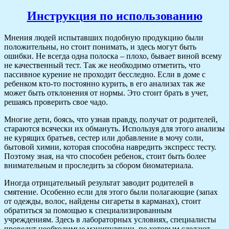
Инструкция по использованию
Мнения людей испытавших подобную продукцию были
положительны, но стоит понимать, и здесь могут быть
ошибки. Не всегда одна полоска – плохо, бывает виной всему
не качественный тест. Так же необходимо отметить, что
пассивное курение не проходит бесследно. Если в доме с
ребенком кто-то постоянно курить, в его анализах так же
может быть отклонения от нормы. Это стоит брать в учет,
решаясь проверить свое чадо.
Многие дети, боясь, что узнав правду, получат от родителей,
стараются всячески их обмануть. Используя для этого анализы
не курящих братьев, сестер или добавление в мочу соли,
бытовой химии, которая способна навредить экспресс тесту.
Поэтому зная, на что способен ребенок, стоит быть более
внимательным и проследить за сбором биоматериала.
Иногда отрицательный результат заводит родителей в
смятение. Особенно если для этого были полагающие (запах
от одежды, волос, найдены сигареты в карманах), стоит
обратиться за помощью к специализированным
учреждениям. Здесь в лабораторных условиях, специалисты
проведут необходимые манипуляции, по которым сделают