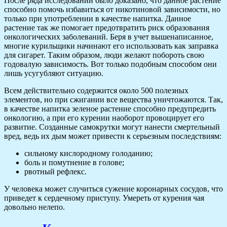
После ряда исследований было доказано, что данное растение
способно помочь избавиться от никотиновой зависимости, но
только при употреблении в качестве напитка. Данное
растение так же помогает предотвратить риск образования
онкологических заболеваний. Беря в учет вышенаписанное,
многие курильщики начинают его использовать как заправка
для сигарет. Таким образом, люди желают побороть свою
годовалую зависимость. Вот только подобным способом они
лишь усугубляют ситуацию.
Всем действительно содержится около 500 полезных
элементов, но при сжигании все вещества уничтожаются. Так,
в качестве напитка зеленое растение способно предупредить
онкологию, а при его курении наоборот провоцирует его
развитие. Созданные самокрутки могут нанести смертельный
вред, ведь их дым может привести к серьезным последствиям:
сильному кислородному голоданию;
боль и помутнение в голове;
рвотный рефлекс.
У человека может случиться сужение коронарных сосудов, что
приведет к сердечному приступу. Умереть от курения чая
довольно нелепо.