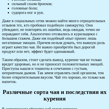
сильный спазм бронхов;
головные боли;
судорога ног и рук.
Даже в социальных сетях можно найти много отрицательных
отзывов тех, кто пробовал подобную самокрутку. Они
убеждают, не повторять их ошибки, ведь ожидая, точно не
оправдают себя. Аналогично отозвались и курильщики с
большим стажем. Даже им подобный опыт принес лишь
негативные эмоции. Причем нельзя думать, что важную роль
играет качество чая. Не важно приобретён был дорогой
продукт или нет, эффект будет одинаковый.
Таким образом, стоит сделать вывод, курение чая не только
вредит здоровью, но и не приносит положительных эмоций.
Приступы кашля и тошноты в сочетании с густым,
неприятным дымом. Так зачем отравлять свой организм, тем
более отвратительным вкусом. Чай это хорошо, но только как
напиток.
Различные сорта чая и последствия их
курения
В современном обществе чай имеет широкое