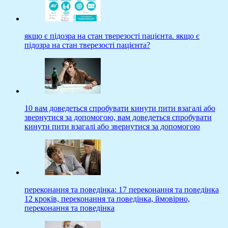
якщо є підозра на стан тверезості пацієнта. якщо є
підозра на стан тверезості пацієнта?
10 вам доведеться спробувати кинути пити взагалі або
звернутися за допомогою, вам доведеться спробувати
кинути пити взагалі або звернутися за допомогою
переконання та поведінка: 17 переконання та поведінка
12 кроків, переконання та поведінка, ймовірно,
переконання та поведінка