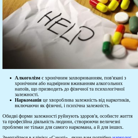
Алкоголізм
є хронічним захворюванням, пов'язані з
хронічним або надмірним вживанням алкогольних
напоїв, що призводить до фізичної та психологічної
залежності.
Наркоманія
це хвороблива залежність від наркотиків,
включаючи як фізичні, і психічна залежність.
Обидві форми залежності руйнують здоров'я, особисте життя
та професійна діяльність людини, створюючи величезні
проблеми не тільки для самого наркомана, а й для інших.
Звертайтеся в клініку «Санаті»., якщо вам потрібно
нарколог