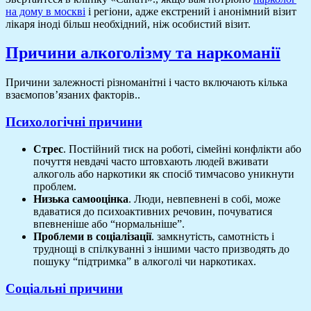
на дому в москві
і регіони, адже екстрений і анонімний візит
лікаря іноді більш необхідний, ніж особистий візит.
Причини алкоголізму та наркоманії
Причини залежності різноманітні і часто включають кілька
взаємопов’язаних факторів..
Психологічні причини
Стрес
. Постійний тиск на роботі, сімейні конфлікти або
почуття невдачі часто штовхають людей вживати
алкоголь або наркотики як спосіб тимчасово уникнути
проблем.
Низька самооцінка
. Люди, невпевнені в собі, може
вдаватися до психоактивних речовин, почуватися
впевненіше або “нормальніше”.
Проблеми в соціалізації
. замкнутість, самотність і
труднощі в спілкуванні з іншими часто призводять до
пошуку “підтримка” в алкоголі чи наркотиках.
Соціальні причини