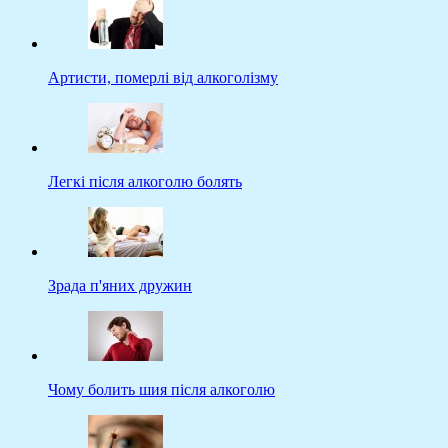
Артисти, померлі від алкоголізму
Легкі після алкоголю болять
Зрада п'яних дружин
Чому болить шия після алкоголю