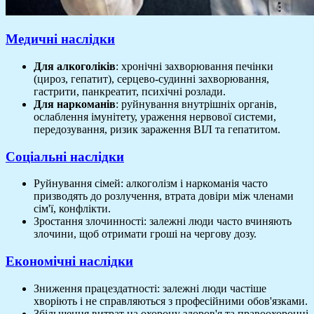
Медичні наслідки
Для алкоголіків
: хронічні захворювання печінки
(цироз, гепатит), серцево-судинні захворювання,
гастрити, панкреатит, психічні розлади.
Для наркоманів
: руйнування внутрішніх органів,
ослаблення імунітету, ураження нервової системи,
передозування, ризик зараження ВІЛ та гепатитом.
Соціальні наслідки
Руйнування сімей: алкоголізм і наркоманія часто
призводять до розлучення, втрата довіри між членами
сім'ї, конфлікти.
Зростання злочинності: залежні люди часто вчиняють
злочини, щоб отримати гроші на чергову дозу.
Економічні наслідки
Зниження працездатності: залежні люди частіше
хворіють і не справляються з професійними обов'язками.
Збільшення витрат на охорону здоров'я та правоохоронні