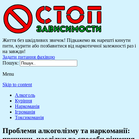
Життя без шкідливих звичок! Підкажемо як нарешті кинути
пити, курити або позбавитися від наркотичної залежності раз і
на завжди!
Задати питання фахівцю
Пошук:
Menu
Skip to content
Алкоголь
Куріння
Наркоманія
Ігроманія
Токсикоманія
Проблеми алкоголізму та наркоманії:
причини, наслідки та способи рішення