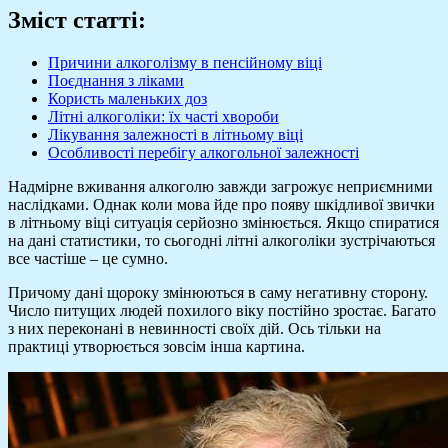
Зміст статті:
Причини алкоголізму в пенсійному віці
Поєднання з ліками
Користь маленьких доз
Літні алкоголіки: їх часті хвороби
Лікування залежності в літньому віці
Особливості перебігу алкогольної залежності
Надмірне вживання алкоголю завжди загрожує неприємними
наслідками. Однак коли мова йде про появу шкідливої звички
в літньому віці ситуація серйозно змінюється. Якщо спиратися
на дані статистики, то сьогодні літні алкоголіки зустрічаються
все частіше – це сумно.
Причому дані щороку змінюються в саму негативну сторону.
Число питущих людей похилого віку постійно зростає. Багато
з них переконані в невинності своїх дій. Ось тільки на
практиці утворюється зовсім інша картина.