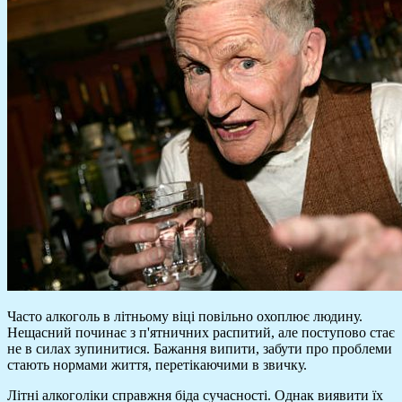
Часто алкоголь в літньому віці повільно охоплює людину.
Нещасний починає з п'ятничних распитий, але поступово стає
не в силах зупинитися. Бажання випити, забути про проблеми
стають нормами життя, перетікаючими в звичку.
Літні алкоголіки справжня біда сучасності. Однак виявити їх