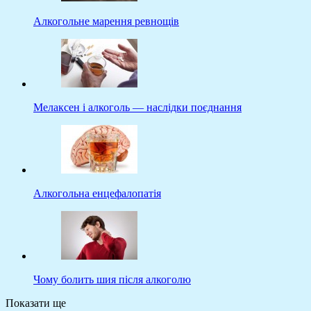
Алкогольне марення ревнощів
Мелаксен і алкоголь — наслідки поєднання
Алкогольна енцефалопатія
Чому болить шия після алкоголю
Показати ще