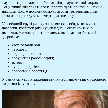
змушені за допомогою таблеток підтримувати сові здоров'я.
Тому вживання спиртного їм просто протипоказано. Інакше
наслідки такого поєднання можуть бути трагічними. Літні
алкоголіки ризикують померти раніше часу.
У особливій групі ризику знаходяться особи, мають хронічні
патології. Розвиток ризику ускладнень сягає критичної
позначки. Не можна пити людям, мають такі проблеми зі
здоров'ям:
часті головні болі;
патології;
підвищений тиск;
порушення роботи серця;
артрит;
цукровий діабет;
проблеми в роботі ЦНС.
У даних ситуаціях шкідливі звички в літньому віці є головною
загрозою існування.