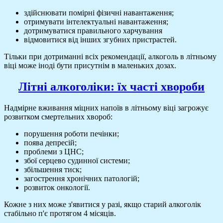
здійснювати помірні фізичні навантаження;
отримувати інтелектуальні навантаження;
дотримуватися правильного харчування
відмовитися від інших згубних пристрастей.
Тільки при дотриманні всіх рекомендації, алкоголь в літньому
віці може іноді бути присутнім в маленьких дозах.
Літні алкоголіки: їх часті хвороби
Надмірне вживання міцних напоїв в літньому віці загрожує
розвитком смертельних хвороб:
порушення роботи печінки;
поява депресій;
проблеми з ЦНС;
збої серцево судинної системи;
збільшення тиск;
загострення хронічних патологій;
розвиток онкології.
Кожне з них може з'явитися у разі, якщо старий алкоголік
стабільно п'є протягом 4 місяців.