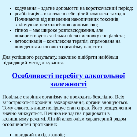
кодування – здатне допомогти на короткочасний період;
реабілітація – включає в себе цілий комплекс заходів.
Починаючи від виведення накопичених токсинів,
закінчуючи психологічною допомогою;
гіпноз – має широке розповсюдження, але
використовується тільки після висновку спеціаліста;
детоксикація – комплексна терапія, спрямована на
виведення алкоголю з організму пацієнта.
Для успішного результату, важливо підібрати найбільш
підходящий метод лікування.
Особливості перебігу алкогольної
залежності
Повільне старіння організму не проходить безслідно. Всіх
загострюються хронічні захворювання, органи зношуються.
Тому алкоголь лише погіршує стан справ. Його розщеплення
значно знижується. Печінка не здатна працювати в
колишньому режимі. Літній алкоголізм характерний рядом
особливостей протікання:
швидкий вихід з запоїв;