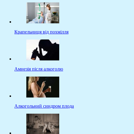
Крапельниця від похмілля
Амнезія після алкоголю
Алкогольний синдром плода