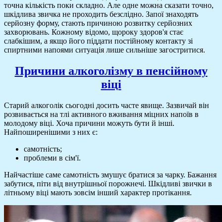
точна кількість поки складно. Але одне можна сказати точно,
шкідлива звичка не проходить безслідно. Запої знаходять
серйозну форму, стають причиною розвитку серйозних
захворювань. Кожному відомо, щороку здоров'я стає
слабкішим, а якщо його піддати постійному контакту зі
спиртними напоями ситуація лише сильніше загостритися.
Причини алкоголізму в пенсійному
віці
Старий алкоголік сьогодні досить часте явище. Зазвичай він
розвивається на тлі активного вживання міцних напоїв в
молодому віці. Хоча причини можуть бути й інші.
Найпоширенішими з них є:
самотність;
проблеми в сім'ї.
Найчастіше саме самотність змушує братися за чарку. Бажання
забутися, піти від внутрішньої порожнечі. Шкідливі звички в
літньому віці мають зовсім інший характер протікання.