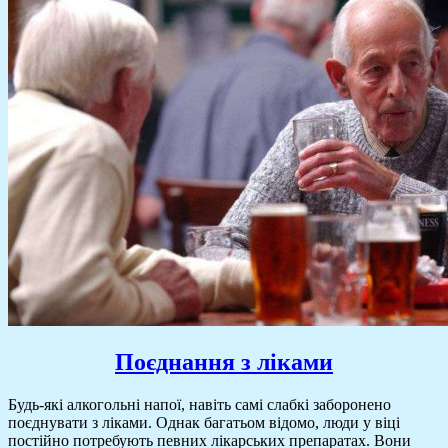
Поєднання з ліками
Будь-які алкогольні напої, навіть самі слабкі заборонено
поєднувати з ліками. Однак багатьом відомо, люди у віці
постійно потребують певних лікарських препаратах. Вони