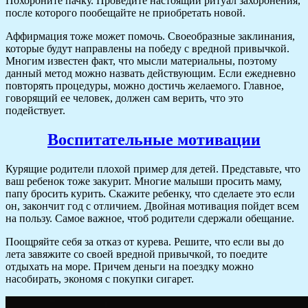
Похороните пачку. Проведите настоящий ритуал захоронения,
после которого пообещайте не приобретать новой.
Аффирмация тоже может помочь. Своеобразные заклинания,
которые будут направлены на победу с вредной привычкой.
Многим известен факт, что мысли материальны, поэтому
данный метод можно назвать действующим. Если ежедневно
повторять процедуры, можно достичь желаемого. Главное,
говорящий ее человек, должен сам верить, что это
подействует.
Воспитательные мотивации
Курящие родители плохой пример для детей. Представьте, что
ваш ребенок тоже закурит. Многие малыши просить маму,
папу бросить курить. Скажите ребенку, что сделаете это если
он, закончит год с отличием. Двойная мотивация пойдет всем
на пользу. Самое важное, чтоб родители сдержали обещание.
Поощряйте себя за отказ от курева. Решите, что если вы до
лета завяжите со своей вредной привычкой, то поедите
отдыхать на море. Причем деньги на поездку можно
насобирать, экономя с покупки сигарет.