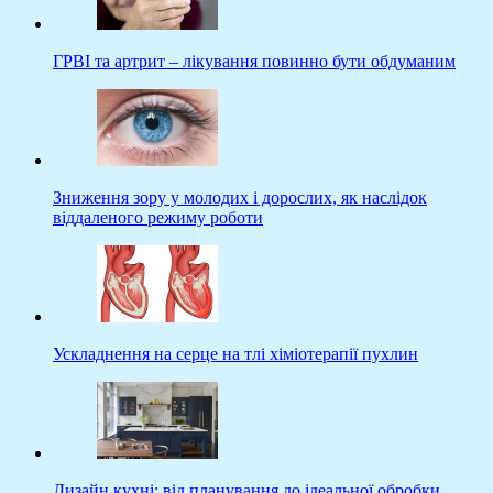
ГРВІ та артрит – лікування повинно бути обдуманим
Зниження зору у молодих і дорослих, як наслідок
віддаленого режиму роботи
Ускладнення на серце на тлі хіміотерапії пухлин
Дизайн кухні: від планування до ідеальної обробки