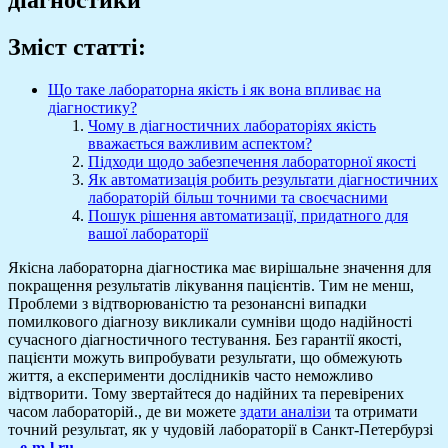
Зміст статті:
Що таке лабораторна якість і як вона впливає на
діагностику?
Чому в діагностичних лабораторіях якість
вважається важливим аспектом?
Підходи щодо забезпечення лабораторної якості
Як автоматизація робить результати діагностичних
лабораторій більш точними та своєчасними
Пошук рішення автоматизації, придатного для
вашої лабораторії
Якісна лабораторна діагностика має вирішальне значення для
покращення результатів лікування пацієнтів. Тим не менш,
Проблеми з відтворюваністю та резонансні випадки
помилкового діагнозу викликали сумніви щодо надійності
сучасного діагностичного тестування. Без гарантії якості,
пацієнти можуть випробувати результати, що обмежують
життя, а експерименти дослідників часто неможливо
відтворити. Тому звертайтеся до надійних та перевірених
часом лабораторій., де ви можете
здати аналізи
та отримати
точний результат, як у чудовій лабораторії в Санкт-Петербурзі
–
e-m-l.ru
.