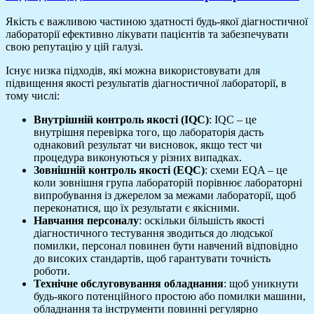
Якість є важливою частиною здатності будь-якої діагностичної
лабораторії ефективно лікувати пацієнтів та забезпечувати
свою репутацію у цій галузі.
Існує низка підходів, які можна використовувати для
підвищення якості результатів діагностичної лабораторії, в
тому числі:
Внутрішній контроль якості (IQC)
: IQC – це
внутрішня перевірка того, що лабораторія дасть
однаковий результат чи висновок, якщо тест чи
процедура виконуються у різних випадках.
Зовнішній контроль якості (EQC)
: схеми EQA – це
коли зовнішня група лабораторій порівнює лабораторні
випробування із джерелом за межами лабораторії, щоб
переконатися, що їх результати є якісними.
Навчання персоналу
: оскільки більшість якості
діагностичного тестування зводиться до людської
помилки, персонал повинен бути навчений відповідно
до високих стандартів, щоб гарантувати точність
роботи.
Технічне обслуговування обладнання
: щоб уникнути
будь-якого потенційного простою або помилки машини,
обладнання та інструменти повинні регулярно