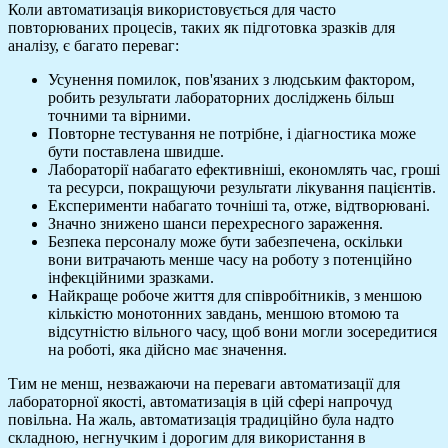
Коли автоматизація використовується для часто
повторюваних процесів, таких як підготовка зразків для
аналізу, є багато переваг:
Усунення помилок, пов'язаних з людським фактором,
робить результати лабораторних досліджень більш
точними та вірними.
Повторне тестування не потрібне, і діагностика може
бути поставлена ​​швидше.
Лабораторії набагато ефективніші, економлять час, гроші
та ресурси, покращуючи результати лікування пацієнтів.
Експерименти набагато точніші та, отже, відтворювані.
Значно знижено шанси перехресного зараження.
Безпека персоналу може бути забезпечена, оскільки
вони витрачають менше часу на роботу з потенційно
інфекційними зразками.
Найкраще робоче життя для співробітників, з меншою
кількістю монотонних завдань, меншою втомою та
відсутністю вільного часу, щоб вони могли зосередитися
на роботі, яка дійсно має значення.
Тим не менш, незважаючи на переваги автоматизації для
лабораторної якості, автоматизація в цій сфері напрочуд
повільна. На жаль, автоматизація традиційно була надто
складною, негнучким і дорогим для використання в