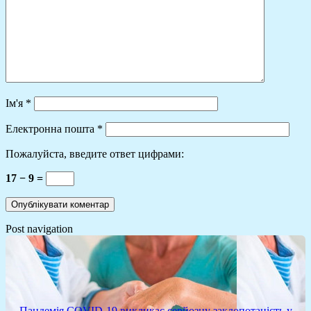
Ім'я
*
Електронна пошта
*
Пожалуйста, введите ответ цифрами:
17 − 9 =
Post navigation
← Пандемія COVID-19 викликає серйозну заклопотаність у