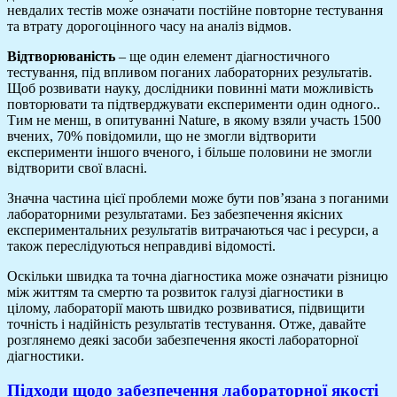
невдалих тестів може означати постійне повторне тестування
та втрату дорогоцінного часу на аналіз відмов.
Відтворюваність
– ще один елемент діагностичного
тестування, під впливом поганих лабораторних результатів.
Щоб розвивати науку, дослідники повинні мати можливість
повторювати та підтверджувати експерименти один одного..
Тим не менш, в опитуванні Nature, в якому взяли участь 1500
вчених, 70% повідомили, що не змогли відтворити
експерименти іншого вченого, і більше половини не змогли
відтворити свої власні.
Значна частина цієї проблеми може бути пов’язана з поганими
лабораторними результатами. Без забезпечення якісних
експериментальних результатів витрачаються час і ресурси, а
також переслідуються неправдиві відомості.
Оскільки швидка та точна діагностика може означати різницю
між життям та смертю та розвиток галузі діагностики в
цілому, лабораторії мають швидко розвиватися, підвищити
точність і надійність результатів тестування. Отже, давайте
розглянемо деякі засоби забезпечення якості лабораторної
діагностики.
Підходи щодо забезпечення лабораторної якості