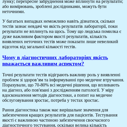
лунку; перехресне забруднення може вплинути на результати;
або вимірювань, зроблені дослідниками, можуть бути
неточними.
У багатьох випадках неможливо навіть дізнатися, скільки
тестів зазнає невдачі чи якість результатів лабораторії, поки
результати не вплинуть на щось. Тому що людська помилка є
дуже важливим фактором якості результатів, кількість
виявлених неточних тестів може показати лише невеликий
відсоток від загальної кількості тестів.
Чому в діагностичних лабораторіях якість
вважається важливим аспектом?
Точні результати тестів відіграють важливу роль у виявленні
проблем зі здоров’ям та інформуванні про медичне втручання.
Порахували, що 70-80% всі медичні рішення, що впливають
на діагноз, або пов'язані з дослідженням патології. У міру
вдосконалення методів діагностики, а попит на медичне
обслуговування зростає, потреба у тестах зростає.
Рання діагностика також має вирішальне значення для
забезпечення кращих результатів для пацієнтів. Тестування
якості є важливою частиною забезпечення своєчасного
діагностичного тестування, оскільки велика кількість