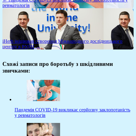
ревматологів
iHerb ініціював створення Міжнародного дослідницького
центру в РУДН →
Схожі записи про боротьбу з шкідливими
звичками:
Пандемія COVID-19 викликає серйозну заклопотаність
у ревматологів