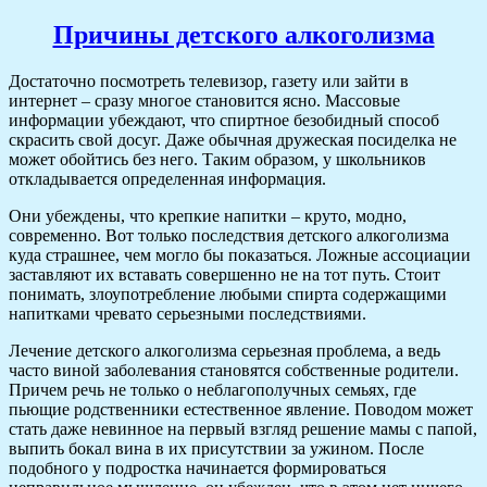
Причины детского алкоголизма
Достаточно посмотреть телевизор, газету или зайти в
интернет – сразу многое становится ясно. Массовые
информации убеждают, что спиртное безобидный способ
скрасить свой досуг. Даже обычная дружеская посиделка не
может обойтись без него. Таким образом, у школьников
откладывается определенная информация.
Они убеждены, что крепкие напитки – круто, модно,
современно. Вот только последствия детского алкоголизма
куда страшнее, чем могло бы показаться. Ложные ассоциации
заставляют их вставать совершенно не на тот путь. Стоит
понимать, злоупотребление любыми спирта содержащими
напитками чревато серьезными последствиями.
Лечение детского алкоголизма серьезная проблема, а ведь
часто виной заболевания становятся собственные родители.
Причем речь не только о неблагополучных семьях, где
пьющие родственники естественное явление. Поводом может
стать даже невинное на первый взгляд решение мамы с папой,
выпить бокал вина в их присутствии за ужином. После
подобного у подростка начинается формироваться