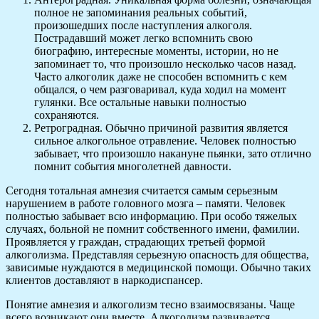
полное не запоминания реальных событий,
произошедших после наступления алкоголя.
Пострадавший может легко вспомнить свою
биографию, интересные моменты, истории, но не
запоминает то, что произошло несколько часов назад.
Часто алкоголик даже не способен вспомнить с кем
общался, о чем разговаривал, куда ходил на момент
гулянки. Все остальные навыки полностью
сохраняются.
Ретроградная. Обычно причиной развития является
сильное алкогольное отравление. Человек полностью
забывает, что произошло накануне пьянки, зато отлично
помнит события многолетней давности.
Сегодня тотальная амнезия считается самым серьезным
нарушением в работе головного мозга – памяти. Человек
полностью забывает всю информацию. При особо тяжелых
случаях, больной не помнит собственного имени, фамилии.
Проявляется у граждан, страдающих третьей формой
алкоголизма. Представляя серьезную опасность для общества,
зависимые нуждаются в медицинской помощи. Обычно таких
клиентов доставляют в наркодиспансер.
Понятие амнезия и алкоголизм тесно взаимосвязаны. Чаще
всего возникают они вместе. Алкоголизм развивается