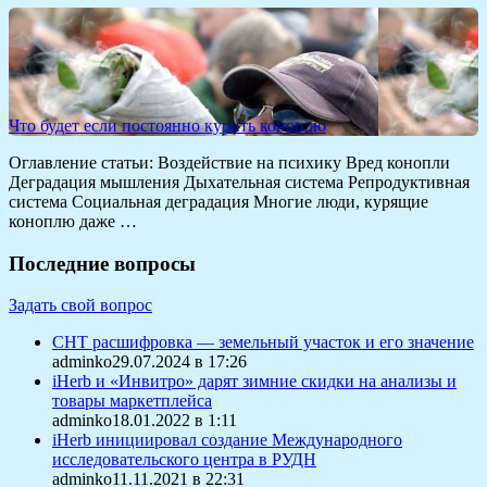
Что будет если постоянно курить коноплю
Оглавление статьи: Воздействие на психику Вред конопли
Деградация мышления Дыхательная система Репродуктивная
система Социальная деградация Многие люди, курящие
коноплю даже …
Последние вопросы
Задать свой вопрос
СНТ расшифровка — земельный участок и его значение
adminko29.07.2024 в 17:26
iHerb и «Инвитро» дарят зимние скидки на анализы и
товары маркетплейса
adminko18.01.2022 в 1:11
iHerb инициировал создание Международного
исследовательского центра в РУДН
adminko11.11.2021 в 22:31