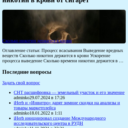
Сколько никотин держится в крови
Оглавление статьи: Процесс всасывания Выведение вредных
веществ Сколько никотин держится в крови Ускорение
процесса выведение Сколько времени никотин держится в …
Последние вопросы
Задать свой вопрос
СНТ расшифровка — земельный участок и его значение
adminko29.07.2024 в 17:26
iHerb и «Инвитро» дарят зимние скидки на анализы и
товары маркетплейса
adminko18.01.2022 в 1:11
iHerb инициировал создание Международного
исследовательского центра в РУДН