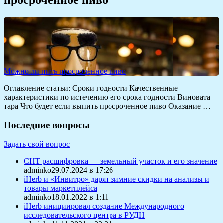
Можно ли пить просроченное пиво
Оглавление статьи: Сроки годности Качественные
характеристики по истечению его срока годности Виновата
тара Что будет если выпить просроченное пиво Оказание …
Последние вопросы
Задать свой вопрос
СНТ расшифровка — земельный участок и его значение
adminko29.07.2024 в 17:26
iHerb и «Инвитро» дарят зимние скидки на анализы и
товары маркетплейса
adminko18.01.2022 в 1:11
iHerb инициировал создание Международного
исследовательского центра в РУДН