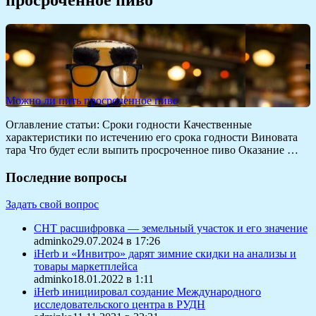
Можно ли пить просроченное пиво
Оглавление статьи: Сроки годности Качественные
характеристики по истечению его срока годности Виновата
тара Что будет если выпить просроченное пиво Оказание …
Последние вопросы
Задать свой вопрос
СНТ расшифровка — земельный участок и его значение
adminko29.07.2024 в 17:26
iHerb и «Инвитро» дарят зимние скидки на анализы и
товары маркетплейса
adminko18.01.2022 в 1:11
iHerb инициировал создание Международного
исследовательского центра в РУДН