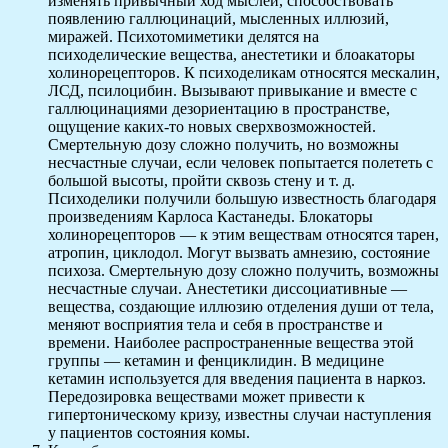
изменять привычный ход мыслей, способствовать
появлению галлюцинаций, мысленных иллюзий,
миражей. Психотомиметики делятся на
психоделические вещества, анестетики и блоакаторы
холинорецепторов. К психоделикам относятся мескалин,
ЛСД, псилоцибин. Вызывают привыкание и вместе с
галлюцинациями дезориентацию в пространстве,
ощущение каких-то новых сверхвозможностей.
Смертельную дозу сложно получить, но возможны
несчастные случаи, если человек попытается полететь с
большой высоты, пройти сквозь стену и т. д.
Психоделики получили большую известность благодаря
произведениям Карлоса Кастанеды. Блокаторы
холинорецепторов — к этим веществам относятся тарен,
атропин, циклодол. Могут вызвать амнезию, состояние
психоза. Смертельную дозу сложно получить, возможны
несчастные случаи. Анестетики диссоциативные —
вещества, создающие иллюзию отделения души от тела,
меняют восприятия тела и себя в пространстве и
времени. Наиболее распространенные вещества этой
группы — кетамин и фенциклидин. В медицине
кетамин используется для введения пациента в наркоз.
Передозировка веществами может привести к
гипертоническому кризу, известны случаи наступления
у пациентов состояния комы.