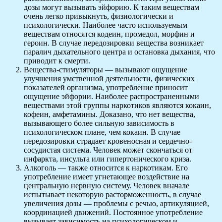
дозы могут вызывать эйфорию. К таким веществам
очень легко привыкнуть, физиологически и
психологически. Наиболее часто используемым
веществам относятся кодеин, промедол, морфин и
героин. В случае передозировки вещества возникает
паралич дыхательного центра и остановка дыхания, что
приводит к смерти.
Вещества-стимуляторы — вызывают ощущение
улучшения умственной деятельности, физических
показателей организма, употребление приносит
ощущение эйфории. Наиболее распространенными
веществами этой группы наркотиков являются кокаин,
кофеин, амфетамины. Доказано, что нет вещества,
вызывающего более сильную зависимость в
психологическом плане, чем кокаин. В случае
передозировки страдает кровеносная и сердечно-
сосудистая система. Человек может скончаться от
инфаркта, инсульта или гипертонического криза.
Алкоголь — также относится к наркотикам. Его
употребление имеет угнетающее воздействие на
центральную нервную систему. Человек вначале
испытывает некоторую расторможенность, в случае
увеличения дозы — проблемы с речью, артикуляцией,
координацией движений. Постоянное употребление
вызывает зависимость на психологическом и