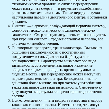
физиологическом уровнях. В случае передозировки
может наступить смерть — в результате захлебывания
рвотными массами или комы. Также нередки случаи
наступления паралича дыхательного центра и остановки
дыхания.
Никотин — наркотик, возбуждающий нервную систему,
формирует психологическую и физиологическую
зависимость. Смертельную дозу очень сложно получить
при курении сигарет. Страдает организм человека, все
системы жизнеобеспечения.
Снотворные препараты, транквилизаторы. Вызывают
ощущение расслабленности с постепенным
погружением в сон. Делятся на барбитураты и
бензодиазепины. Барбитураты вызывают оба вида
зависимости, со временем вызывают нежелание
общаться с людьми, проводить время в шумных и
людных местах. При передозировке может наступить
паралич дыхательного центра. Бензодиазепины по
действию более мягкие, но при частом употреблении
также вызывают два вида зависимости. Смертельную
дозу получить в результате передозировки достаточно
сложно.
Психотомиметики — эти вещества известны в народе
также как галлюциногены. Известны тем, что могут