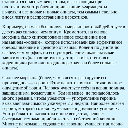
становится опасным веществом, вызывающим при
постоянном употреблении привыкание. Фармацевты
выделяли все новые и новые опиаты, тем самым невольно
внося лепту в распространение наркотиков.
К примеру, из мака был получен морфин, который действует в
десять раз сильнее, чем опиум. Кроме того, на основе
морфина было синтезировано новое соединение под
названием «кодеин», которое использовали как эффективное
обезболивающие и средство от кашля. Кодеин по действию
слабее, чем морфин, но его употребление также вызывает
зависимость (как свидетельствует практика, почти все
кодеинщики рано или поздно переходят на более сильные
опиаты).
Сильнее морфина (более, чем в десять раз) другое его
производное — героин. Этот наркотик вызывает явственное
ощущение эйфории. Человек чувствует себя на вершине мира,
защищенным, всемогущим. Тем не менее, не понадобилось
много времени, чтобы убедится — употребление героина
вызывает зависимость уже через 2-3 недели. Наиболее опасен
героин, который готовят «умельцы» в домашних условиях.
Употребляя это высокотоксичное вещество, человек
быстрыми темпами приближается к собственной кончине.
Многие наркоманы, сидящие на героине, умирают примерно