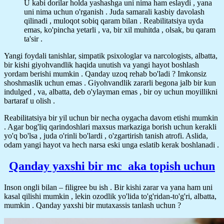
U kabi dorilar holda yashashga uni nima ham eslaydi , yana
uni nima uchun o'rganish . Juda samarali kasbiy davolash
qilinadi , muloqot sobiq qaram bilan . Reabilitatsiya uyda
emas, ko'pincha yetarli , va, bir xil muhitda , olsak, bu qaram
ta'sir .
Yangi foydali tanishlar, simpatik psixologlar va narcologists, albatta,
bir kishi giyohvandlik haqida unutish va yangi hayot boshlash
yordam berishi mumkin . Qanday uzoq rehab bo'ladi ? Imkonsiz
shoshmaslik uchun emas . Giyohvandlik zararli begona jalb bir kun
indulged , va, albatta, deb o'ylayman emas , bir oy uchun moyillikni
bartaraf u olish .
Reabilitatsiya bir yil uchun bir necha oygacha davom etishi mumkin
. Agar bog'liq qarindoshlari maxsus markaziga borish uchun kerakli
yo'q bo'lsa , juda o'rinli bo'lardi , o'zgartirish tanish atrofi. Aslida,
odam yangi hayot va hech narsa eski unga eslatib kerak boshlanadi .
Qanday yaxshi bir mc_aka topish uchun
Inson ongli bilan – filigree bu ish . Bir kishi zarar va yana ham uni
kasal qilishi mumkin , lekin ozodlik yo'lida to'g'ridan-to'g'ri, albatta,
mumkin . Qanday yaxshi bir mutaxassis tanlash uchun ?