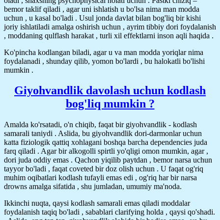
oladi , shaxsning psychophysical holati uchun . Pastki chiziq –
bemor taklif qiladi , agar uni ishlatish u bo'lsa nima man modda
uchun , u kasal bo'ladi . Usul jonda davlat bilan bog'liq bir kishi
joriy ishlatiladi amalga oshirish uchun , ayrim tibbiy dori foydalanish
, moddaning qulflash harakat , turli xil effektlarni inson aqli haqida .
Ko'pincha kodlangan biladi, agar u va man modda yoriqlar nima
foydalanadi , shunday qilib, yomon bo'lardi , bu halokatli bo'lishi
mumkin .
Giyohvandlik davolash uchun kodlash
bog'liq mumkin ?
Amalda ko'rsatadi, o'n chiqib, faqat bir giyohvandlik - kodlash
samarali taniydi . Aslida, bu giyohvandlik dori-darmonlar uchun
katta fiziologik qattiq xohlagani boshqa barcha dependencies juda
farq qiladi . Agar bir alkogolli spirtli yo'qligi omon mumkin, agar ,
dori juda oddiy emas . Qachon yiqilib paytdan , bemor narsa uchun
tayyor bo'ladi , faqat coveted bir doz olish uchun . U faqat og'riq
muhim oqibatlari kodlash tufayli emas edi , og'riq har bir narsa
drowns amalga sifatida , shu jumladan, umumiy ma'noda.
Ikkinchi nuqta, qaysi kodlash samarali emas qiladi moddalar
foydalanish taqiq bo'ladi , sabablari clarifying holda , qaysi qo'shadi.