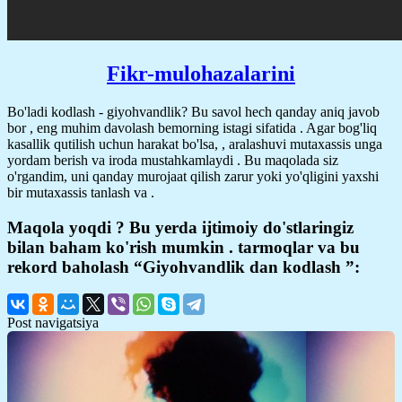
Fikr-mulohazalarini
Bo'ladi kodlash - giyohvandlik? Bu savol hech qanday aniq javob
bor , eng muhim davolash bemorning istagi sifatida . Agar bog'liq
kasallik qutilish uchun harakat bo'lsa, , aralashuvi mutaxassis unga
yordam berish va iroda mustahkamlaydi . Bu maqolada siz
o'rgandim, uni qanday murojaat qilish zarur yoki yo'qligini yaxshi
bir mutaxassis tanlash va .
Maqola yoqdi ? Bu yerda ijtimoiy do'stlaringiz
bilan baham ko'rish mumkin . tarmoqlar va bu
rekord baholash “Giyohvandlik dan kodlash ”:
Post navigatsiya