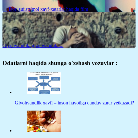
← Dori suiiste'mol xavf-xatarlar haqida film
Giyohvandlik: giyohvandlik →
Odatlarni haqida shunga o'xshash yozuvlar :
Giyohvandlik xavfi – inson hayotiga qanday zarar yetkazadi?