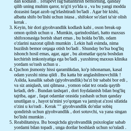
dan kodlash . Terapevt rag'batlantirish bemorning, qanday
qilib uning muhim qaror, to'g'ri yo'lda u , va bu yangi modda
dozasini faqat azob og'irlashtiradi bo'ladi . Agar bir kishi,
albatta shifo bo'lishi uchun istasa , shifokor so'zlari ta'sir olish
kerak .
Keyin, bir dori giyohvandlik kodlash kabi , oson break-up
omon qolish uchun u . Mumkin, qarindoshlari, hatto maxsus
shifoxonasiga borish shart emas , bu holda bo'lib, odam
o'zlarini nazorat qilish mumkin . Lekin hali esimda, nima
buzilish bemor orqaga otish bo'ladi . Shunday bo'lsa bog'liq
ishonch hosil emas, agar, agar , bu alomatlar qayta boshdan
kechirish imkoniyatiga ega bo'ladi , yaxshiroq maxsus klinika
yordam so'rash uchun u .
Qachon jismoniy hissi qaramlikdan, ko'p ishonaman, kasal
odam yaxshi nima qildi . Bu katta bir anglashilmovchilik !
Aslida, kasallik sabab (giyohvandlik) ba'zi bir sababi bor edi ,
va siz aniqlash, uni qilmasa , yomon odat tez orada qaytib
keladi, deb . Bundan tashqari , dori foydalanish bilan bog'liq
tajriba, agar , faqat odamlar orasida yashash uchun qanday
unutilgan u , hayot ta'mini yo'qotgan va jamiyat a'zosi sifatida
o'zini u ko'radi . Kerak "" giyohvandlik do'stlar sobiq
qondirish uchun giyohvandlik , dori sotuvchi, va yana singan
bo'lishi mumkin .
Reabilitatsiya. Bu bosqichda giyohvandlik psixologlar sabab
yordami bilan topadi , unga dorilar boshlash uchun so'raladi .