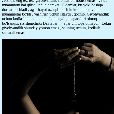
. Aslida, eng tez-tez, giyohvandlik alohida bir hodisa emas , va bu
muammoni hal qilish uchun harakat . Odamlar, bu yoki boshqa
dorilar boshladi , agar hayot uzoqda olish imkonini beruvchi
muammolar bo'ldi , yashirish uchun istaydi , qochib. Giyohvandlik
uchun kodlash muammoni hal qilmaydi , u agar dori olmoq
bo'lsangiz, siz shunchaki Davlatlar – , agar uni topa olmaydi . Lekin
giyohvandlik shunday yomon emas , shuning uchun, kodlash
samarali emas .