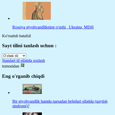
Rossiya giyohvandlikning o'sishi , Ukraina, MDH
Ko'rsatish batafsil
Sayt tilini tanlash uchun :
Standart til sifatida sozlash
tomonidan
Eng o'rganib chiqdi
Bir giyohvandlik hamda narsadan belgilari sifatida (qaytish
sindromi)?