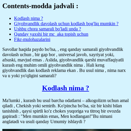
Contents-modda jadvali :
Kodlash nima ?
Giyohvandlik davolash uchun kodlash bog'liq mumkin ?
Ushbu chora samarali bo'ladi unda ?
Qanday yaxshi bir mc_aka topish uchun
Fikr-mulohazalarini
Savollar haqida paydo bo'lsa, , eng qanday samarali giyohvandlik
davolash uchun , bir gap bor , universal javob, xayriyat yoki,
afsuski, mavjud emas . Aslida, giyohvandlik qarshi muvaffaqiyatli
kurash eng muhim omili giyohvandlik nima . Hali keng
giyohvandlik dan kodlash reklama ekan . Bu usul nima , nima narx
va u yoki yo'qligini samarali?
Kodlash nima ?
Ma'lumki , kurash bu usul barcha odatlarni – alkogolizm uchun amal
qiladi , Chekish yoki semirib. Ko'pincha bo'lsa, siz bir kishi bilan
tanishish , qaysi spirtli ko'z chokes yuqoriga va titroq bir ovozda
gapiradi : "Men mumkin emas, Men kodlangan!"Bu nimani
anglatadi va usuli qanday Umumiy ishlaydi ?