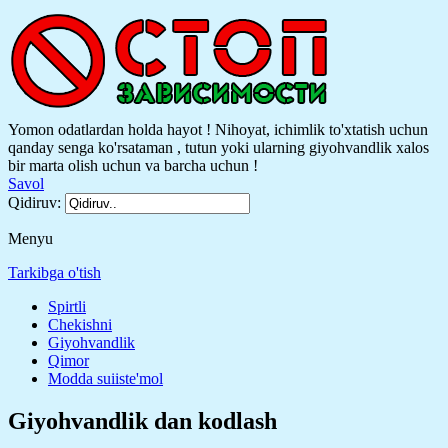
Yomon odatlardan holda hayot ! Nihoyat, ichimlik to'xtatish uchun
qanday senga ko'rsataman , tutun yoki ularning giyohvandlik xalos
bir marta olish uchun va barcha uchun !
Savol
Qidiruv:
Menyu
Tarkibga o'tish
Spirtli
Chekishni
Giyohvandlik
Qimor
Modda suiiste'mol
Giyohvandlik dan kodlash