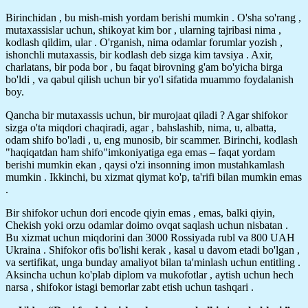
Birinchidan , bu mish-mish yordam berishi mumkin . O'sha so'rang ,
mutaxassislar uchun, shikoyat kim bor , ularning tajribasi nima ,
kodlash qildim, ular . O'rganish, nima odamlar forumlar yozish ,
ishonchli mutaxassis, bir kodlash deb sizga kim tavsiya . Axir,
charlatans, bir poda bor , bu faqat birovning g'am bo'yicha birga
bo'ldi , va qabul qilish uchun bir yo'l sifatida muammo foydalanish
boy.
Qancha bir mutaxassis uchun, bir murojaat qiladi ? Agar shifokor
sizga o'ta miqdori chaqiradi, agar , bahslashib, nima, u, albatta,
odam shifo bo'ladi , u, eng munosib, bir scammer. Birinchi, kodlash
"haqiqatdan ham shifo"imkoniyatiga ega emas – faqat yordam
berishi mumkin ekan , qaysi o'zi insonning imon mustahkamlash
mumkin . Ikkinchi, bu xizmat qiymat ko'p, ta'rifi bilan mumkin emas
.
Bir shifokor uchun dori encode qiyin emas , emas, balki qiyin,
Chekish yoki orzu odamlar doimo ovqat saqlash uchun nisbatan .
Bu xizmat uchun miqdorini dan 3000 Rossiyada rubl va 800 UAH
Ukraina . Shifokor ofis bo'lishi kerak , kasal u davom etadi bo'lgan ,
va sertifikat, unga bunday amaliyot bilan ta'minlash uchun entitling .
Aksincha uchun ko'plab diplom va mukofotlar , aytish uchun hech
narsa , shifokor istagi bemorlar zabt etish uchun tashqari .