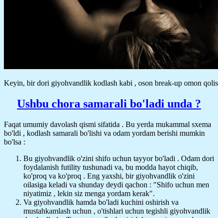
Keyin, bir dori giyohvandlik kodlash kabi , oson break-up omon qolis
Ushbu chora samarali bo'ladi unda ?
Faqat umumiy davolash qismi sifatida . Bu yerda mukammal sxema
bo'ldi , kodlash samarali bo'lishi va odam yordam berishi mumkin
bo'lsa :
Bu giyohvandlik o'zini shifo uchun tayyor bo'ladi . Odam dori
foydalanish futility tushunadi va, bu modda hayot chiqib,
ko'proq va ko'proq . Eng yaxshi, bir giyohvandlik o'zini
oilasiga keladi va shunday deydi qachon : "Shifo uchun men
niyatimiz , lekin siz menga yordam kerak".
Va giyohvandlik hamda bo'ladi kuchini oshirish va
mustahkamlash uchun , o'tishlari uchun tegishli giyohvandlik