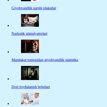
Giyohvandlik qarshi plakatlar
Narkotik stimulyatorlari
Mamlakat tomonidan giyohvandlik statistika
Dori foydalanish belgilari