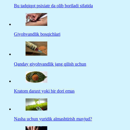
Bu tadqiqot psixiatr da olib boriladi sifatida
Giyohvandlik bosqichlari
Qanday giyohvandlik jang qilish uchun
Kratom daraxt yoki bir dori emas
Nasha uchun yuridik almashtirish mavjud?