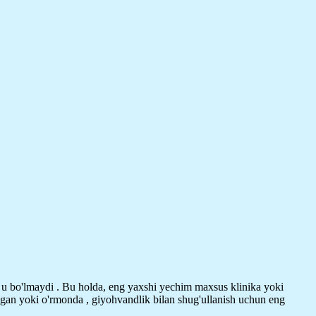
hi u bo'lmaydi . Bu holda, eng yaxshi yechim maxsus klinika yoki
shgan yoki o'rmonda , giyohvandlik bilan shug'ullanish uchun eng