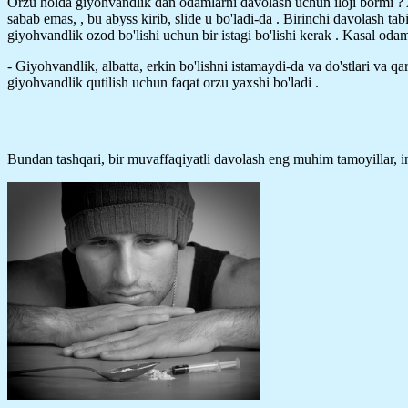
Orzu holda giyohvandlik dan odamlarni davolash uchun iloji bormi ? A
sabab emas, , bu abyss kirib, slide u bo'ladi-da . Birinchi davolash ta
giyohvandlik ozod bo'lishi uchun bir istagi bo'lishi kerak . Kasal oda
- Giyohvandlik, albatta, erkin bo'lishni istamaydi-da va do'stlari va 
giyohvandlik qutilish uchun faqat orzu yaxshi bo'ladi .
Bundan tashqari, bir muvaffaqiyatli davolash eng muhim tamoyillar, i