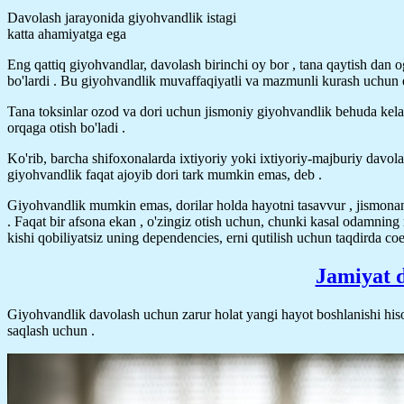
Davolash jarayonida giyohvandlik istagi
katta ahamiyatga ega
Eng qattiq giyohvandlar, davolash birinchi oy bor , tana qaytish dan 
bo'lardi . Bu giyohvandlik muvaffaqiyatli va mazmunli kurash uchun ene
Tana toksinlar ozod va dori uchun jismoniy giyohvandlik behuda keladi
orqaga otish bo'ladi .
Ko'rib, barcha shifoxonalarda ixtiyoriy yoki ixtiyoriy-majburiy davola
giyohvandlik faqat ajoyib dori tark mumkin emas, deb .
Giyohvandlik mumkin emas, dorilar holda hayotni tasavvur , jismonan 
. Faqat bir afsona ekan , o'zingiz otish uchun, chunki kasal odamnin
kishi qobiliyatsiz uning dependencies, erni qutilish uchun taqdirda coer
Jamiyat d
Giyohvandlik davolash uchun zarur holat yangi hayot boshlanishi hiso
saqlash uchun .