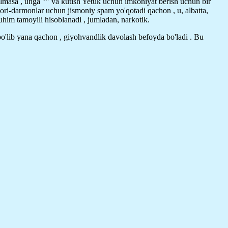
'lmasa , unga "" va kutish Yetuk uchun imkoniyat berish uchun bir
k dori-darmonlar uchun jismoniy spam yo'qotadi qachon , u, albatta,
muhim tamoyili hisoblanadi , jumladan, narkotik.
d bo'lib yana qachon , giyohvandlik davolash befoyda bo'ladi . Bu