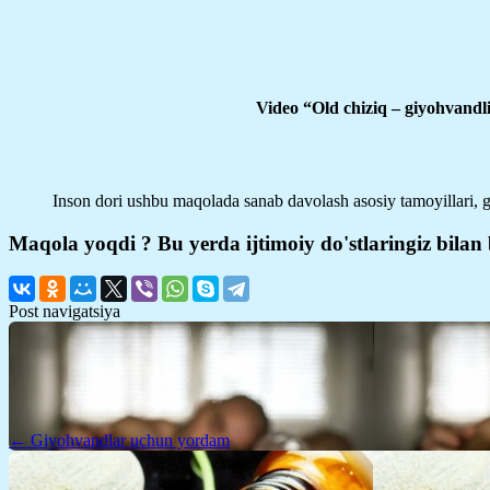
Video “Old chiziq – giyohvandl
Inson dori ushbu maqolada sanab davolash asosiy tamoyillari, g
Maqola yoqdi ? Bu yerda ijtimoiy do'stlaringiz bila
Post navigatsiya
← Giyohvandlar uchun yordam