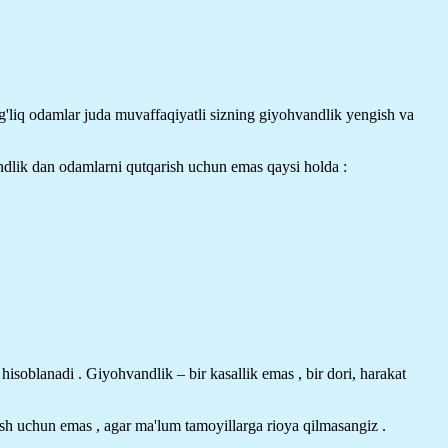
'liq odamlar juda muvaffaqiyatli sizning giyohvandlik yengish va
ndlik dan odamlarni qutqarish uchun emas qaysi holda :
isoblanadi . Giyohvandlik – bir kasallik emas , bir dori, harakat
sh uchun emas , agar ma'lum tamoyillarga rioya qilmasangiz .