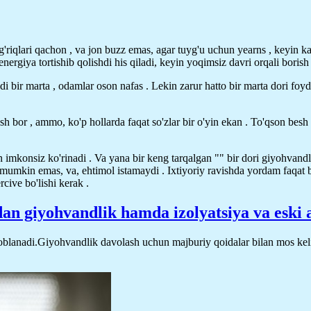
og'riqlari qachon , va jon buzz emas, agar tuyg'u uchun yearns , keyin 
rgiya tortishib qolishdi his qiladi, keyin yoqimsiz davri orqali borish
 bir marta , odamlar oson nafas . Lekin zarur hatto bir marta dori foy
sh bor , ammo, ko'p hollarda faqat so'zlar bir o'yin ekan . To'qson besh
imkonsiz ko'rinadi . Va yana bir keng tarqalgan "" bir dori giyohvandl
g mumkin emas, va, ehtimol istamaydi . Ixtiyoriy ravishda yordam faqat 
cive bo'lishi kerak .
an giyohvandlik hamda izolyatsiya va eski 
blanadi.Giyohvandlik davolash uchun majburiy qoidalar bilan mos kelis