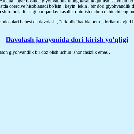
lbatta , agar boshida giyohvandlik uning kasallik qutilish istayman bo
biatda coercive hisoblanadi bo'lsin , keyin, lekin , bir dori giyohvandli
m shifo bo'ladi istagi har qanday kasallik qutulish uchun uchinchi eng 
qarindoshlari behest da davolash , "erkinlik"haqida orzu , dorilar mavju
Davolash jarayonida dori kirish yo'qligi
nson giyohvandlik bir doz olish uchun ishonchsizlik emas .