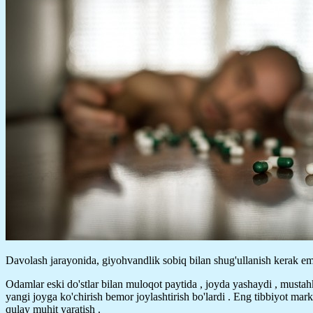
Davolash jarayonida, giyohvandlik sobiq bilan shug'ullanish kerak em
Odamlar eski do'stlar bilan muloqot paytida , joyda yashaydi , mustah
yangi joyga ko'chirish bemor joylashtirish bo'lardi . Eng tibbiyot ma
qulay muhit yaratish .