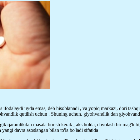
s ifodalaydi uyda emas, deb hisoblanadi , va yopiq markazi, dori tash
yohvandlik qutilish uchun . Shuning uchun, giyohvandlik dan giyohvandl
logik qaramlikdan masala borish kerak , aks holda, davolash bir mag'lubiy
a yangi davra asoslangan bilan to'la bo'ladi sifatida .