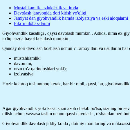
Mustahkamlik, uzluksizlik va iroda
Davolash jarayonida dori kirish yo'qligi
Jamiyat dan giyohvandlik hamda izolyatsiya va eski aloqalarni
Fikr-mulohazalarini
Giyohvandlik kasalligi , qaysi davolash mumkin . Aslida, nima ex-gi
to'liq tarzda hayot boshlash mumkin .
Qanday dori davolash boshlash uchun ? Tamoyillari va usullarini har 
mustahkamlik;
davomini;
orzu (o'z qarindoshlari yoki);
izolyatsiya.
Hozir ko'proq tushunmoq kerak, har bir omil, qaysi, bu, giyohvandlik
Agar giyohvandlik yoki kasal sizni azob chekib bo'lsa, sizning bir sev
qilish uchun vasvasa taslim uchun qaysi davolash , o'shandan beri butun
Giyohvandlik davolash jiddiy koida , doimiy monitoring va mutaxassi