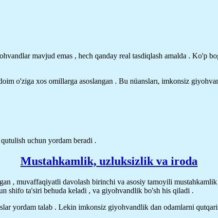
yohvandlar mavjud emas , hech qanday real tasdiqlash amalda . Ko'p bog
doim o'ziga xos omillarga asoslangan . Bu nüansları, imkonsiz giyohva
 qutulish uchun yordam beradi .
Mustahkamlik, uzluksizlik va iroda
gan , muvaffaqiyatli davolash birinchi va asosiy tamoyili mustahkamlik h
 shifo ta'siri behuda keladi , va giyohvandlik bo'sh his qiladi .
slar yordam talab . Lekin imkonsiz giyohvandlik dan odamlarni qutqari