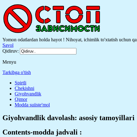
Yomon odatlardan holda hayot ! Nihoyat, ichimlik to'xtatish uchun qa
Savol
Qidiruv:
Menyu
Tarkibga o'tish
Spirtli
Chekishni
Giyohvandlik
Qimor
Modda suiiste'mol
Giyohvandlik davolash: asosiy tamoyillari
Contents-modda jadvali :