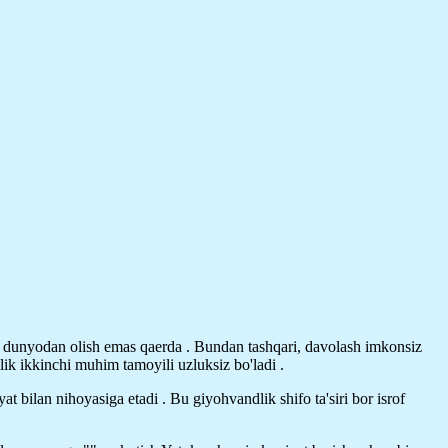
qi dunyodan olish emas qaerda . Bundan tashqari, davolash imkonsiz
ik ikkinchi muhim tamoyili uzluksiz bo'ladi .
at bilan nihoyasiga etadi . Bu giyohvandlik shifo ta'siri bor isrof