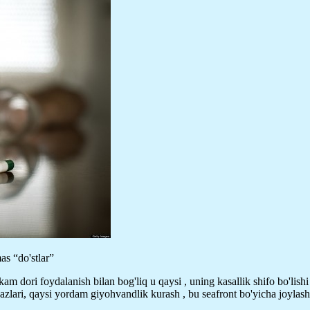
as “do'stlar”
kam dori foydalanish bilan bog'liq u qaysi , uning kasallik shifo bo'lis
rkazlari, qaysi yordam giyohvandlik kurash , bu seafront bo'yicha joyla