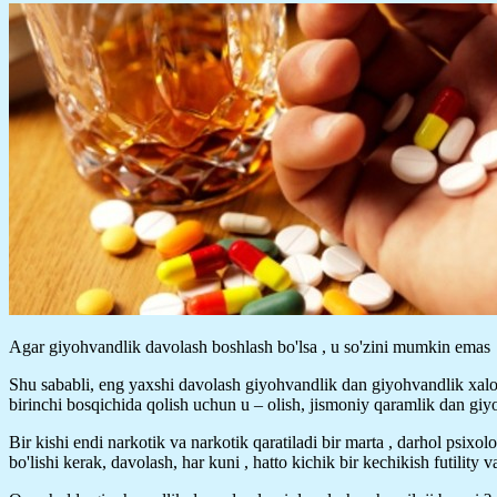
Agar giyohvandlik davolash boshlash bo'lsa , u so'zini mumkin emas
Shu sababli, eng yaxshi davolash giyohvandlik dan giyohvandlik xalo
birinchi bosqichida qolish uchun u – olish, jismoniy qaramlik dan gi
Bir kishi endi narkotik va narkotik qaratiladi bir marta , darhol psixo
bo'lishi kerak, davolash, har kuni , hatto kichik bir kechikish futility v