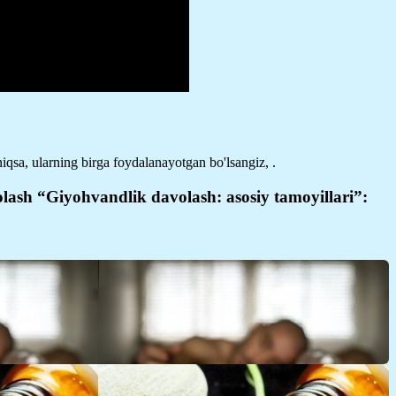
qsa, ularning birga foydalanayotgan bo'lsangiz, .
lash “Giyohvandlik davolash: asosiy tamoyillari”: