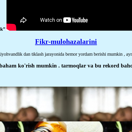
ik”
Fikr-mulohazalarini
iyohvandlik dan tiklash jarayonida bemor yordam berishi mumkin , ayni
n baham ko'rish mumkin . tarmoqlar va bu rekord baho