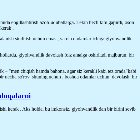
kamida engillashtirish azob-uqubatlarga. Lekin hech kim gapirdi, oson
 kerak .
dalanish sindirish uchun emas , va o'n qadamlar ichiga giyohvandlik
 hollarda, giyohvandlik davolash foiz amalga oshiriladi majburan, bir
ik – "men chiqish hamda bahona, agar siz kerakli kabi tez orada"kabi
bir necha so'rov, shuning uchun , boshqa odamlar uchun, davolash, bir
aloqalarni
hi kerak . Aks holda, bu imkonsiz, giyohvandlik dan bir birini sevib