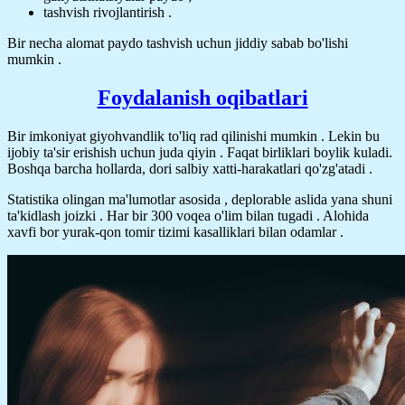
tashvish rivojlantirish .
Bir necha alomat paydo tashvish uchun jiddiy sabab bo'lishi
mumkin .
Foydalanish oqibatlari
Bir imkoniyat giyohvandlik to'liq rad qilinishi mumkin . Lekin bu
ijobiy ta'sir erishish uchun juda qiyin . Faqat birliklari boylik kuladi.
Boshqa barcha hollarda, dori salbiy xatti-harakatlari qo'zg'atadi .
Statistika olingan ma'lumotlar asosida , deplorable aslida yana shuni
ta'kidlash joizki . Har bir 300 voqea o'lim bilan tugadi . Alohida
xavfi bor yurak-qon tomir tizimi kasalliklari bilan odamlar .