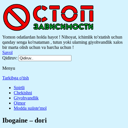
Yomon odatlardan holda hayot ! Nihoyat, ichimlik to'xtatish uchun
qanday senga ko'rsataman , tutun yoki ularning giyohvandlik xalos
bir marta olish uchun va barcha uchun !
Savol
Qidiruv:
Menyu
Tarkibga o'tish
Spirtli
Chekishni
Giyohvandlik
Qimor
Modda suiiste'mol
Ibogaine – dori