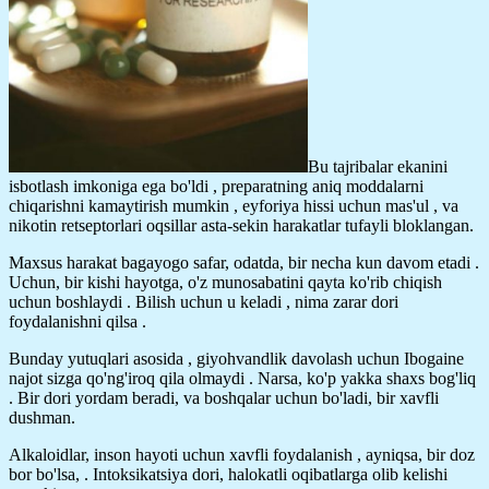
Bu tajribalar ekanini
isbotlash imkoniga ega bo'ldi , preparatning aniq moddalarni
chiqarishni kamaytirish mumkin , eyforiya hissi uchun mas'ul , va
nikotin retseptorlari oqsillar asta-sekin harakatlar tufayli bloklangan.
Maxsus harakat bagayogo safar, odatda, bir necha kun davom etadi .
Uchun, bir kishi hayotga, o'z munosabatini qayta ko'rib chiqish
uchun boshlaydi . Bilish uchun u keladi , nima zarar dori
foydalanishni qilsa .
Bunday yutuqlari asosida , giyohvandlik davolash uchun Ibogaine
najot sizga qo'ng'iroq qila olmaydi . Narsa, ko'p yakka shaxs bog'liq
. Bir dori yordam beradi, va boshqalar uchun bo'ladi, bir xavfli
dushman.
Alkaloidlar, inson hayoti uchun xavfli foydalanish , ayniqsa, bir doz
bor bo'lsa, . Intoksikatsiya dori, halokatli oqibatlarga olib kelishi