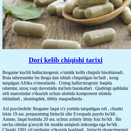
Dori kelib chiqishi tarixi
Ibogaine kuchli hallucinogenic o'simlik kelib chiqishi hisoblanadi .
Buta tabernanthe bu iboga dan ishlab chiqarilgan bo'ladi , keng
tarqalgan Afrika o'rmonlarda . Uning hallucinogenic haqida
odamlar, uzoq vaqt davomida ma'lum harakatlari . Qadimgi qabilalar
sirli marosimlar o'tkazish uchun alohida komponent sifatida
ishlatiladi , shuningdek, tibbiy maqsadlarda .
Asl psychedelic Ibogaine faqat o'z yurtida tarqatilgan edi , chunki
lekin 19 asr, preparatning birinchi zikr Evropada paydo bo'ldi .
Ammo, faqat boshida 20 asr, uchun zohiriy ilmiy foiz bo'ldi . Bir
necha olimlar g'aroyib bir modda aniqlash imkoniga ega bo'ldi .
Chunki 1901 yil tajribalar o'tkazish boshladi , birinchi eksperimental