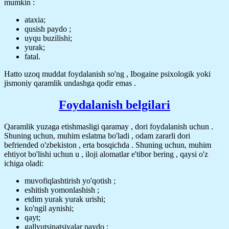
mumkin :
ataxia;
qusish paydo ;
uyqu buzilishi;
yurak;
fatal.
Hatto uzoq muddat foydalanish so'ng , Ibogaine psixologik yoki
jismoniy qaramlik undashga qodir emas .
Foydalanish belgilari
Qaramlik yuzaga etishmasligi qaramay , dori foydalanish uchun .
Shuning uchun, muhim eslatma bo'ladi , odam zararli dori
befriended o'zbekiston , erta bosqichda . Shuning uchun, muhim
ehtiyot bo'lishi uchun u , iloji alomatlar e'tibor bering , qaysi o'z
ichiga oladi:
muvofiqlashtirish yo'qotish ;
eshitish yomonlashish ;
etdim yurak yurak urishi;
ko'ngil aynishi;
qayt;
gallyutsinatsiyalar paydo ;