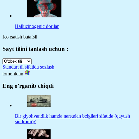
Hallucinogenic dorilar
Ko'rsatish batafsil
Sayt tilini tanlash uchun :
Standart til sifatida sozlash
tomonidan
Eng o'rganib chiqdi
Bir giyohvandlik hamda narsadan belgilari sifatida (qaytish
sindromi)?