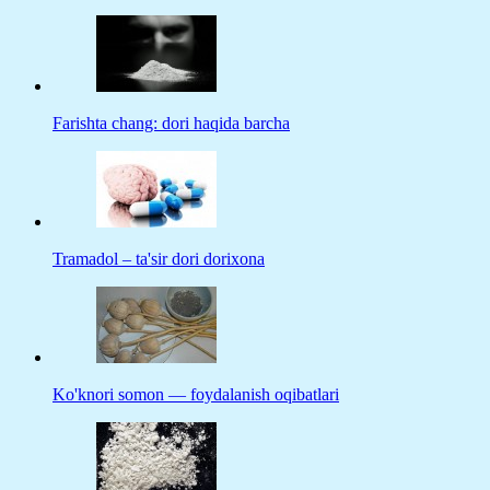
Farishta chang: dori haqida barcha
Tramadol – ta'sir dori dorixona
Ko'knori somon — foydalanish oqibatlari