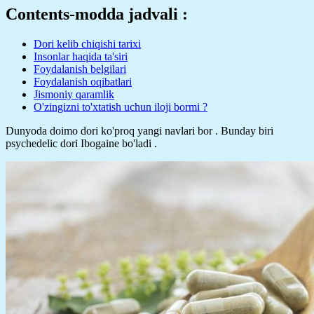
Contents-modda jadvali :
Dori kelib chiqishi tarixi
Insonlar haqida ta'siri
Foydalanish belgilari
Foydalanish oqibatlari
Jismoniy qaramlik
O'zingizni to'xtatish uchun iloji bormi ?
Dunyoda doimo dori ko'proq yangi navlari bor . Bunday biri
psychedelic dori Ibogaine bo'ladi .