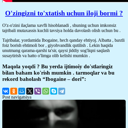
O'zingizni to'xtatish uchun iloji bormi ?
O'z-o'zini ilaçlama xavfli hisoblanadi , shuning uchun imkonsiz
tajribali mutaxassis kuchli tavsiya holda davolash olish uchun bu .
Tajribalar, yordamida Ibogaine, hech qanday ehtiyoj. Albatta , baxtli
foiz borish ehtimoli bor , giyohvandlik qutilish . Lekin haqida
unutmang qarama-qarshi ta'sir, qaysi jiddiy sog'liqni saqlash
susaytirish va hatto o'limga olib kelishi mumkin .
Maqola yoqdi ? Bu yerda ijtimoiy do'stlaringiz
bilan baham ko'rish mumkin . tarmoqlar va bu
rekord baholash “Ibogaine – dori”:
Post navigatsiya