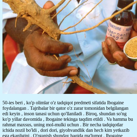
50-ies beri , ko'p olimlar o'z tadqiqot predmeti sifatida Ibogaine
foydalangan . Tajribalar bir qator o'z zarar tomonidan belgilangan
edi keyin , inson tanasi uchun qo'llaniladi . Biroq, shundan so'ng
ko'p yillar davomida , Ibogaine tekinga taqdim etildi . Va hamma bu
rahmat maxsus, uning mol-mulki uchun . Bir necha tadqiqotlar
ichida nozil bo'ldi , dori dori, giyohvandlik dan hech kim yetkazib
ega ekanligini . O'rganish shunday haqida ma'lumot , Ibogaine