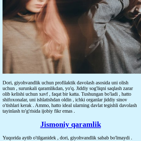
Dori, giyohvandlik uchun profilaktik davolash asosida uni olish
uchun , surunkali qaramlikdan, yo'q. Jiddiy sog'liqni saqlash zarar
olib kelishi uchun xavf , faqat bir katta. Tushungan bo'ladi , hatto
shifoxonalar, uni ishlatishdan oldin , ichki organlar jiddiy sinov
o'tishlari kerak . Ammo, hatto ideal ularning davlat tegishli davolash
tayinlash to'g'risida ijobiy fikr emas .
Jismoniy qaramlik
Yuqorida aytib o'tilganidek , dori, giyohvandlik sabab bo'lmaydi .