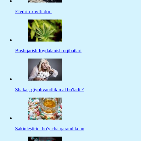
Efedrin xavfli dori
Boshqarish foydalanish oqibatlari
Shakar, giyohvandlik real bo'ladi ?
Sakinleştirici bo'yicha qaramlikdan