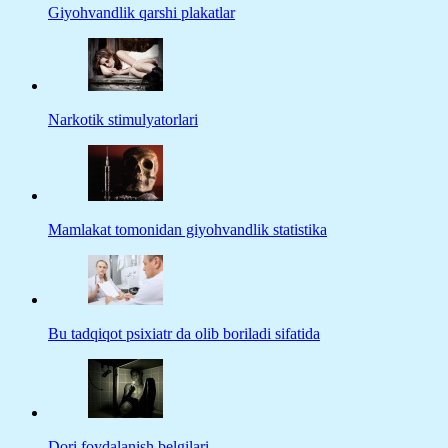
Giyohvandlik qarshi plakatlar
Narkotik stimulyatorlari
Mamlakat tomonidan giyohvandlik statistika
Bu tadqiqot psixiatr da olib boriladi sifatida
Dori foydalanish belgilari