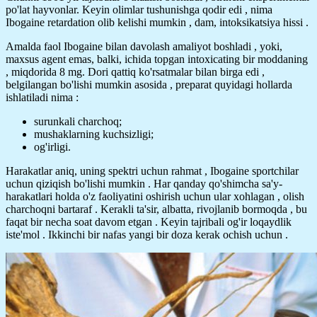
po'lat hayvonlar. Keyin olimlar tushunishga qodir edi , nima
Ibogaine retardation olib kelishi mumkin , dam, intoksikatsiya hissi .
Amalda faol Ibogaine bilan davolash amaliyot boshladi , yoki,
maxsus agent emas, balki, ichida topgan intoxicating bir moddaning
, miqdorida 8 mg. Dori qattiq ko'rsatmalar bilan birga edi ,
belgilangan bo'lishi mumkin asosida , preparat quyidagi hollarda
ishlatiladi nima :
surunkali charchoq;
mushaklarning kuchsizligi;
og'irligi.
Harakatlar aniq, uning spektri uchun rahmat , Ibogaine sportchilar
uchun qiziqish bo'lishi mumkin . Har qanday qo'shimcha sa'y-
harakatlari holda o'z faoliyatini oshirish uchun ular xohlagan , olish
charchoqni bartaraf . Kerakli ta'sir, albatta, rivojlanib bormoqda , bu
faqat bir necha soat davom etgan . Keyin tajribali og'ir loqaydlik
iste'mol . Ikkinchi bir nafas yangi bir doza kerak ochish uchun .