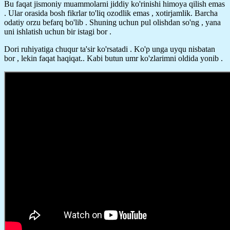
Bu faqat jismoniy muammolarni jiddiy ko'rinishi himoya qilish emas
. Ular orasida bosh fikrlar to'liq ozodlik emas , xotirjamlik. Barcha
odatiy orzu befarq bo'lib . Shuning uchun pul olishdan so'ng , yana
uni ishlatish uchun bir istagi bor .
Dori ruhiyatiga chuqur ta'sir ko'rsatadi . Ko'p unga uyqu nisbatan
bor , lekin faqat haqiqat.. Kabi butun umr ko'zlarimni oldida yonib .