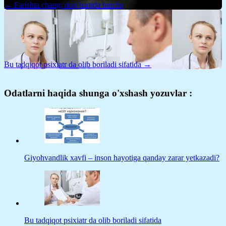
← Farishta chang: dori haqida barcha
Bu tadqiqot psixiatr da olib boriladi sifatida →
Odatlarni haqida shunga o'xshash yozuvlar :
Giyohvandlik xavfi – inson hayotiga qanday zarar yetkazadi?
Bu tadqiqot psixiatr da olib boriladi sifatida