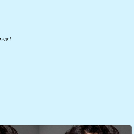
авжди!