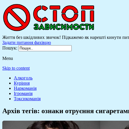
Життя без шкідливих звичок! Підкажемо як нарешті кинути пити
Задати питання фахівцю
Пошук:
Menu
Skip to content
Алкоголь
Куріння
Наркоманія
Ігроманія
Токсикоманія
Архів тегів:
ознаки отруєння сигаретам