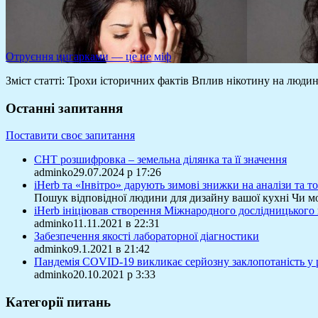
Отруєння цигарками — це не міф
Зміст статті: Трохи історичних фактів Вплив нікотину на люд
Останні запитання
Поставити своє запитання
СНТ розшифровка – земельна ділянка та її значення
adminko29.07.2024 р 17:26
iHerb та «Інвітро» дарують зимові знижки на аналізи та 
Пошук відповідної людини для дизайну вашої кухні Чи м
iHerb ініціював створення Міжнародного дослідницького
adminko11.11.2021 в 22:31
Забезпечення якості лабораторної діагностики
adminko9.1.2021 в 21:42
Пандемія COVID-19 викликає серйозну заклопотаність у 
adminko20.10.2021 р 3:33
Категорії питань