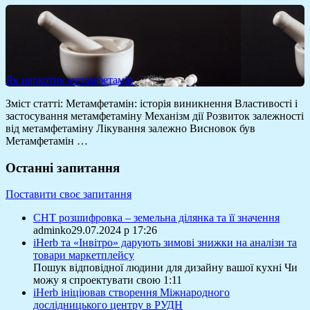
Як наркотик метамфетамін
Зміст статті: Метамфетамін: історія виникнення Властивості і
застосування метамфетаміну Механізм дії Розвиток залежності
від метамфетаміну Лікування залежно Висновок був
Метамфетамін …
Останні запитання
Поставити своє запитання
СНТ розшифровка – земельна ділянка та її значення
adminko29.07.2024 р 17:26
iHerb та «Інвітро» дарують зимові знижки на аналізи та
товари маркетплейсу
Пошук відповідної людини для дизайну вашої кухні Чи
можу я спроектувати свою 1:11
iHerb ініціював створення Міжнародного
дослідницького центру в РУДН