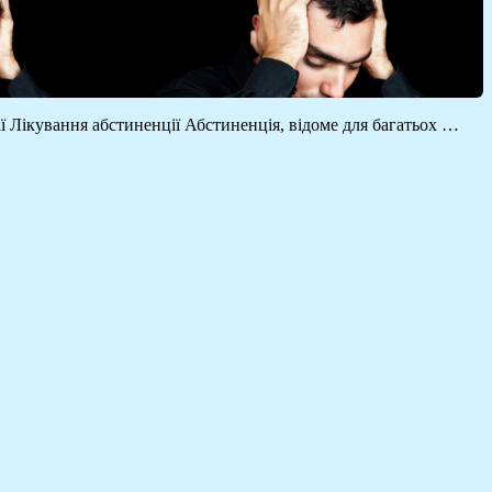
ї Лікування абстиненції Абстиненція, відоме для багатьох …