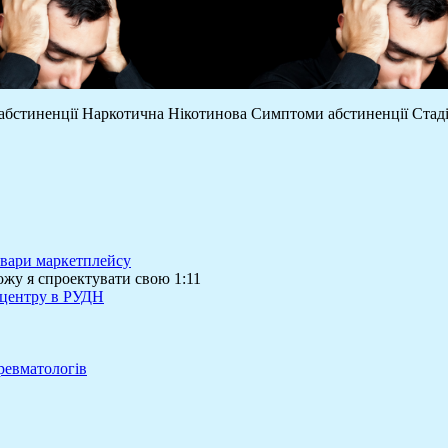
 абстиненції Наркотична Нікотинова Симптоми абстиненції Стаді
товари маркетплейсу
ожу я спроектувати свою 1:11
 центру в РУДН
ревматологів