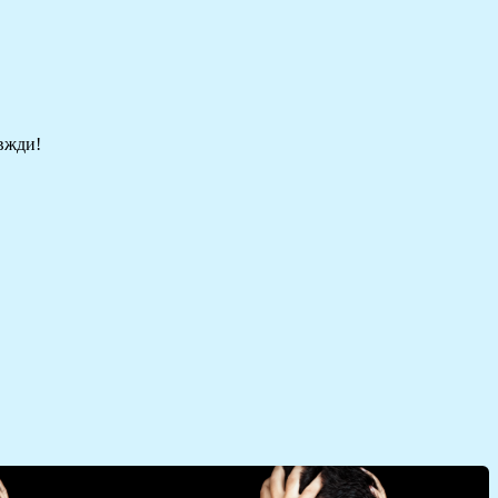
авжди!