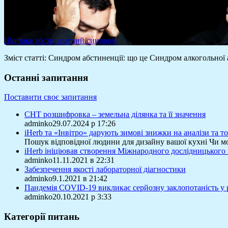
Що таке абстинентний синдром
Зміст статті: Синдром абстиненції: що це Синдром алкогольної
Останні запитання
Поставити своє запитання
СНТ розшифровка – земельна ділянка та її значення
adminko29.07.2024 р 17:26
iHerb та «Інвітро» дарують зимові знижки на аналізи та 
Пошук відповідної людини для дизайну вашої кухні Чи м
iHerb ініціював створення Міжнародного дослідницького
adminko11.11.2021 в 22:31
Забезпечення якості лабораторної діагностики
adminko9.1.2021 в 21:42
Пандемія COVID-19 викликає серйозну заклопотаність у 
adminko20.10.2021 р 3:33
Категорії питань