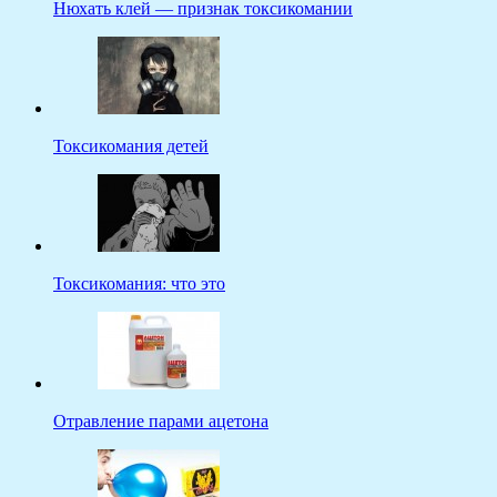
Нюхать клей — признак токсикомании
Токсикомания детей
Токсикомания: что это
Отравление парами ацетона