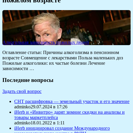
Алкогольная зависимость пожилых людей
Оглавление статьи: Причины алкоголизма в пенсионном
возрасте Совмещение с лекарствами Польза маленьких доз
Пожилые алкоголики: их частые болезни Лечение
зависимости …
Последние вопросы
Задать свой вопрос
СНТ расшифровка — земельный участок и его значение
adminko29.07.2024 в 17:26
iHerb и «Инвитро» дарят зимние скидки на анализы и
товары маркетплейса
adminko18.01.2022 в 1:11
iHerb инициировал создание Международного