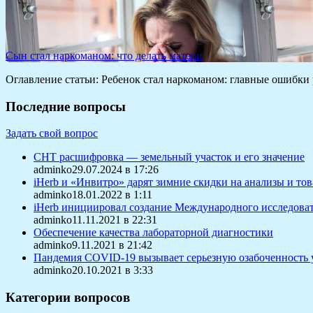
Сын стал наркоманом: что делать матери
Оглавление статьи: Ребенок стал наркоманом: главные ошибк
Последние вопросы
Задать свой вопрос
СНТ расшифровка — земельный участок и его значение
adminko29.07.2024 в 17:26
iHerb и «Инвитро» дарят зимние скидки на анализы и то
adminko18.01.2022 в 1:11
iHerb инициировал создание Международного исследоват
adminko11.11.2021 в 22:31
Обеспечение качества лабораторной диагностики
adminko9.11.2021 в 21:42
Пандемия COVID-19 вызывает серьезную озабоченность 
adminko20.10.2021 в 3:33
Категории вопросов