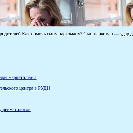
и родителей Как помочь сыну наркоману? Сын наркоман — удар
вары маркетплейса
ельского центра в РУДН
у ревматологов