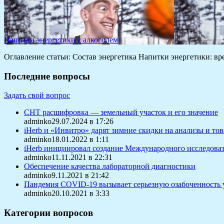
Напитки энергетики с алкоголем
Оглавление статьи: Состав энергетика Напитки энергетики: в
Последние вопросы
Задать свой вопрос
СНТ расшифровка — земельный участок и его значение
adminko29.07.2024 в 17:26
iHerb и «Инвитро» дарят зимние скидки на анализы и то
adminko18.01.2022 в 1:11
iHerb инициировал создание Международного исследоват
adminko11.11.2021 в 22:31
Обеспечение качества лабораторной диагностики
adminko9.11.2021 в 21:42
Пандемия COVID-19 вызывает серьезную озабоченность 
adminko20.10.2021 в 3:33
Категории вопросов