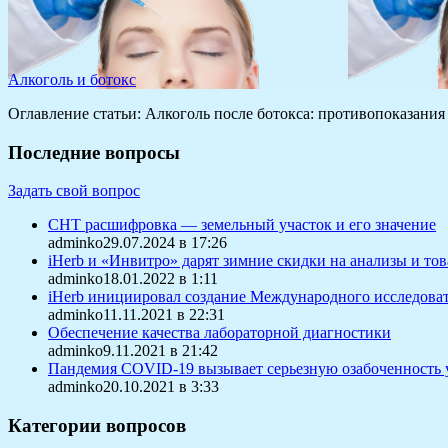
Алкоголь и ботокс
Оглавление статьи: Алкоголь после ботокса: противопоказания
Последние вопросы
Задать свой вопрос
СНТ расшифровка — земельный участок и его значение
adminko29.07.2024 в 17:26
iHerb и «Инвитро» дарят зимние скидки на анализы и то
adminko18.01.2022 в 1:11
iHerb инициировал создание Международного исследоват
adminko11.11.2021 в 22:31
Обеспечение качества лабораторной диагностики
adminko9.11.2021 в 21:42
Пандемия COVID-19 вызывает серьезную озабоченность 
adminko20.10.2021 в 3:33
Категории вопросов