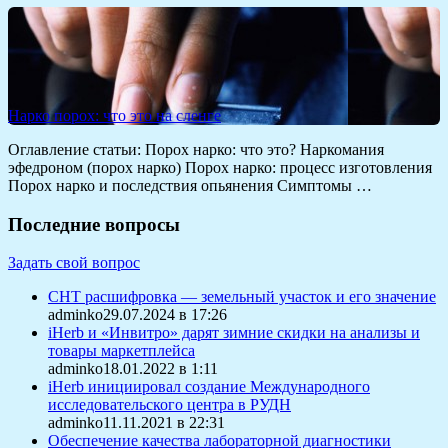
Нарко порох: что это на сленге
Оглавление статьи: Порох нарко: что это? Наркомания
эфедроном (порох нарко) Порох нарко: процесс изготовления
Порох нарко и последствия опьянения Симптомы …
Последние вопросы
Задать свой вопрос
СНТ расшифровка — земельный участок и его значение
adminko29.07.2024 в 17:26
iHerb и «Инвитро» дарят зимние скидки на анализы и
товары маркетплейса
adminko18.01.2022 в 1:11
iHerb инициировал создание Международного
исследовательского центра в РУДН
adminko11.11.2021 в 22:31
Обеспечение качества лабораторной диагностики