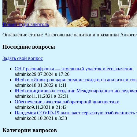
Новый год и алкоголь
Оглавление статьи: Алкогольные напитки и праздники Алкогол
Последние вопросы
Задать свой вопрос
СНТ расшифровка — земельный участок и его значение
adminko29.07.2024 в 17:26
iHerb и «Инвитро» дарят зимние скидки на анализы и то
adminko18.01.2022 в 1:11
iHerb инициировал создание Международного исследоват
adminko11.11.2021 в 22:31
Обеспечение качества лабораторной диагностики
adminko9.11.2021 в 21:42
Пандемия COVID-19 вызывает серьезную озабоченность 
adminko20.10.2021 в 3:33
Категории вопросов