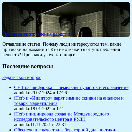
Признаки употребления наркотиков
Оглавление статьи: Почему люди интересуются тем, какие
признаки наркомании? Кто не откажется от употребления
веществ? Признаки у тех, кто подсел …
Последние вопросы
Задать свой вопрос
СНТ расшифровка — земельный участок и его значение
adminko29.07.2024 в 17:26
iHerb и «Инвитро» дарят зимние скидки на анализы и
товары маркетплейса
adminko18.01.2022 в 1:11
iHerb инициировал создание Международного
исследовательского центра в РУДН
adminko11.11.2021 в 22:31
Обеспечение качества лабораторной диагностики