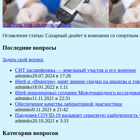
Алкоголь при сахарном диабете
Оглавление статьи: Сахарный диабет в компании со спиртным 
Последние вопросы
Задать свой вопрос
СНТ расшифровка — земельный участок и его значение
adminko29.07.2024 в 17:26
iHerb и «Инвитро» дарят зимние скидки на анализы и то
adminko18.01.2022 в 1:11
iHerb инициировал создание Международного исследоват
adminko11.11.2021 в 22:31
Обеспечение качества лабораторной диагностики
adminko9.11.2021 в 21:42
Пандемия COVID-19 вызывает серьезную озабоченность 
adminko20.10.2021 в 3:33
Категории вопросов