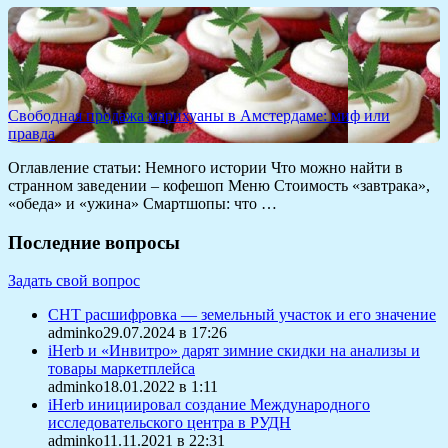
Свободная продажа марихуаны в Амстердаме: миф или
правда
Оглавление статьи: Немного истории Что можно найти в
странном заведении – кофешоп Меню Стоимость «завтрака»,
«обеда» и «ужина» Смартшопы: что …
Последние вопросы
Задать свой вопрос
СНТ расшифровка — земельный участок и его значение
adminko29.07.2024 в 17:26
iHerb и «Инвитро» дарят зимние скидки на анализы и
товары маркетплейса
adminko18.01.2022 в 1:11
iHerb инициировал создание Международного
исследовательского центра в РУДН
adminko11.11.2021 в 22:31