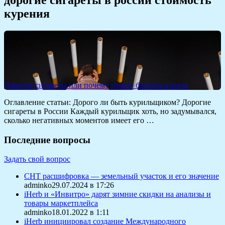
курения
Дорогие сигареты или почему нужно бросить курить
Оглавление статьи: Дорого ли быть курильщиком? Дорогие
сигареты в России Каждый курильщик хоть, но задумывался,
сколько негативных моментов имеет его …
Последние вопросы
Задать свой вопрос
СНТ расшифровка — земельный участок и его значение
adminko29.07.2024 в 17:26
iHerb и «Инвитро» дарят зимние скидки на анализы и
товары маркетплейса
adminko18.01.2022 в 1:11
iHerb инициировал создание Международного