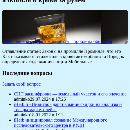
Алкоголь в крови автомобилиста – проблема общества
Оглавление статьи: Законы на промилле Промилле: что это
Как наказывают за алкоголь в крови автомобилиста Порядок
определения содержания спирта Мобильные …
Последние вопросы
Задать свой вопрос
СНТ расшифровка — земельный участок и его значение
adminko29.07.2024 в 17:26
iHerb и «Инвитро» дарят зимние скидки на анализы и
товары маркетплейса
adminko18.01.2022 в 1:11
iHerb инициировал создание Международного
исследовательского центра в РУДН