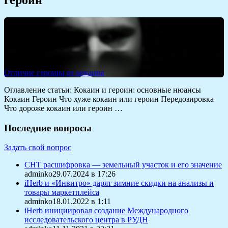
Отличие героина от кокаина
Оглавление статьи: Кокаин и героин: основные нюансы
Кокаин Героин Что хуже кокаин или героин Передозировка
Что дороже кокаин или героин …
Последние вопросы
Задать свой вопрос
СНТ расшифровка — земельный участок и его значение
adminko29.07.2024 в 17:26
iHerb и «Инвитро» дарят зимние скидки на анализы и
товары маркетплейса
adminko18.01.2022 в 1:11
iHerb инициировал создание Международного
исследовательского центра в РУДН