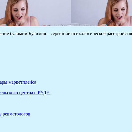
ние булимии Булимия – серьезное психологическое расстройст
вары маркетплейса
ельского центра в РУДН
у ревматологов