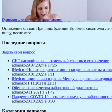
Булимия – особый вид наркомании
Оглавление статьи: Причины булимии Булимия: симптомы Лече
пищу, после чего …
Последние вопросы
Задать свой вопрос
СНТ расшифровка — земельный участок и его значение
adminko29.07.2024 в 17:26
iHerb и «Инвитро» дарят зимние скидки на анализы и то
adminko18.01.2022 в 1:11
iHerb инициировал создание Международного исследоват
adminko11.11.2021 в 22:31
Обеспечение качества лабораторной диагностики
adminko9.11.2021 в 21:42
Пандемия COVID-19 вызывает серьезную озабоченность 
adminko20.10.2021 в 3:33
Категории вопросов