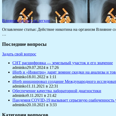
Влияние сигарет на легкие
Оглавление статьи: Действие никотина на организм Влияние 
…
Последние вопросы
Задать свой вопрос
СНТ расшифровка — земельный участок и его значение
adminko29.07.2024 в 17:26
iHerb и «Инвитро» дарят зимние скидки на анализы и то
adminko18.01.2022 в 1:11
iHerb инициировал создание Международного исследоват
adminko11.11.2021 в 22:31
Обеспечение качества лабораторной диагностики
adminko9.11.2021 в 21:42
Пандемия COVID-19 вызывает серьезную озабоченность 
adminko20.10.2021 в 3:33
Категории вопросов