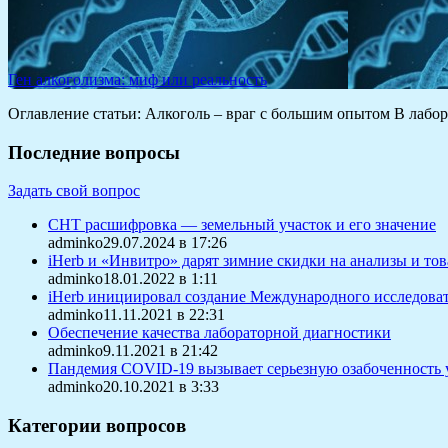
Ген алкоголизма: миф или реальность
Оглавление статьи: Алкоголь – враг с большим опытом В лаб
Последние вопросы
Задать свой вопрос
СНТ расшифровка — земельный участок и его значение
adminko29.07.2024 в 17:26
iHerb и «Инвитро» дарят зимние скидки на анализы и то
adminko18.01.2022 в 1:11
iHerb инициировал создание Международного исследоват
adminko11.11.2021 в 22:31
Обеспечение качества лабораторной диагностики
adminko9.11.2021 в 21:42
Пандемия COVID-19 вызывает серьезную озабоченность 
adminko20.10.2021 в 3:33
Категории вопросов