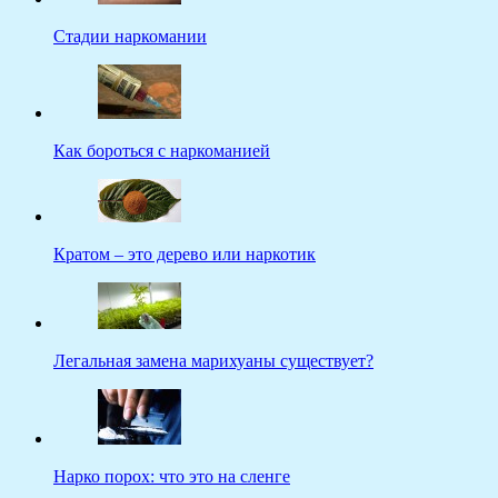
Стадии наркомании
Как бороться с наркоманией
Кратом – это дерево или наркотик
Легальная замена марихуаны существует?
Нарко порох: что это на сленге