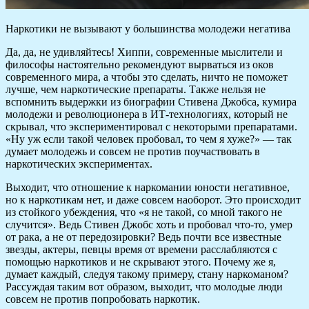
Наркотики не вызывают у большинства молодежи негатива
Да, да, не удивляйтесь! Хиппи, современные мыслители и
философы настоятельно рекомендуют вырваться из оков
современного мира, а чтобы это сделать, ничто не поможет
лучше, чем наркотические препараты. Также нельзя не
вспомнить выдержки из биографии Стивена Джобса, кумира
молодежи и революционера в ИТ-технологиях, который не
скрывал, что экспериментировал с некоторыми препаратами.
«Ну уж если такой человек пробовал, то чем я хуже?» — так
думает молодежь и совсем не против поучаствовать в
наркотических экспериментах.
Выходит, что отношение к наркомании юности негативное,
но к наркотикам нет, и даже совсем наоборот. Это происходит
из стойкого убеждения, что «я не такой, со мной такого не
случится». Ведь Стивен Джобс хоть и пробовал что-то, умер
от рака, а не от передозировки? Ведь почти все известные
звезды, актеры, певцы время от времени расслабляются с
помощью наркотиков и не скрывают этого. Почему же я,
думает каждый, следуя такому примеру, стану наркоманом?
Рассуждая таким вот образом, выходит, что молодые люди
совсем не против попробовать наркотик.